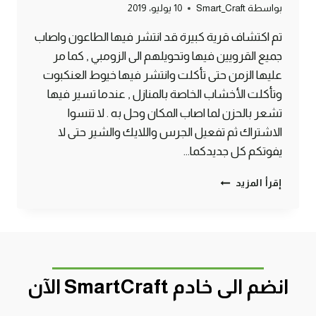
بواسطة
Smart_Craft
10 يوليو، 2019
تم اكتشاف قرية كبيرة قد انتشر فيها الطاعون واصاب
جميع القرويين فيها وتحويلهم الى الزومبي , كما مر
عليها الزمن حتى تأكلت وانتشر فيها خيوط العنكبوت
وتأكلت الأخشاب الخاصة بالمنازل , عندما تسير فيها
تشعر بالحزن لما اصاب المكان وحل به . لا تنسوا
الاشتراك ثم تفعيل الجرس واللايك والشير حتى لا
يفوتكم كل جديدكما…
قرية
إقرأ المزيد
هجم
عليها
الزومبي
ولم
يبقي
فيها
انضم الى خادم SmartCraft الآن
احد
منذ
زمن