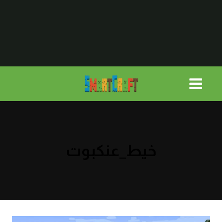
لتجاوز
لى
لمحتوى
خيط_عنكبوت