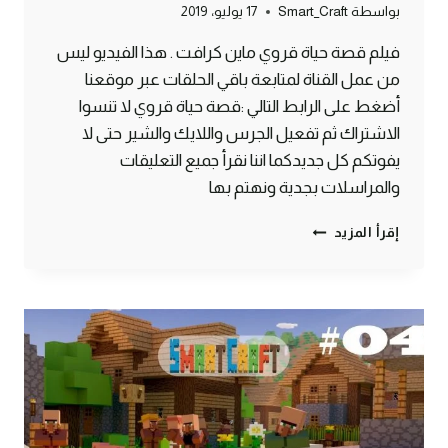
بواسطة
Smart_Craft
17 يوليو، 2019
فيلم قصة حياة قروي ماين كرافت . هذا الفيديو ليس
من عمل القناة لمتابعة باقي الحلقات عبر موقعنا
أضغط على الرابط التالي :قصة حياة قروي لا تنسوا
الاشتراك ثم تفعيل الجرس واللايك والشير حتى لا
يفوتكم كل جديدكما اننا نقرأ جميع التعليقات
والمراسلات بجدية ونهتم بها
مسلسل
إقرأ المزيد
قصة
حياة
قروي
–
الحلقة
الخامسة
الأخيرة
ماين
كرافت
#SMARTCRAFT