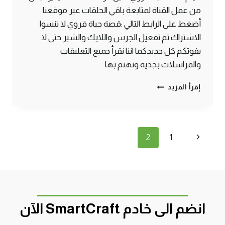
من عمل القناة لمتابعة باقي الحلقات عبر موقعنا
أضغط على الرابط التالي :قصة حياة قروي لا تنسوا
الاشتراك ثم تفعيل الجرس واللايك والشير حتى لا
يفوتكم كل جديدكما اننا نقرأ جميع التعليقات
والمراسلات بجدية ونهتم بها
مسلسل
إقرأ المزيد
قصة
حياة
قروي
–
تنقل
الصفحة
2
1
الحلقة
الأولى
الصفحة
السابقة
ماين
كرافت
#SMARTCRAFT
انضم الى خادم SmartCraft الآن