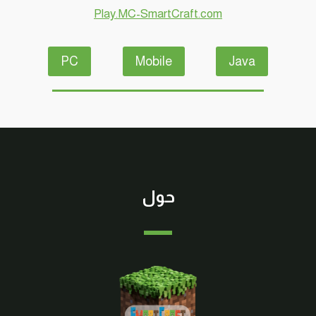
Play.MC-SmartCraft.com
PC
Mobile
Java
حول