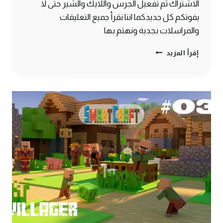
الاشتراك ثم تفعيل الجرس واللايك والشير حتى لا
يفوتكم كل جديدكما اننا نقرأ جميع التعليقات
والمراسلات بجدية ونهتم بها
مسلسل
إقرأ المزيد
قصة
حياة
قروي
–
الحلقة
الرابعة
ماين
كرافت
#SMARTCRAFT