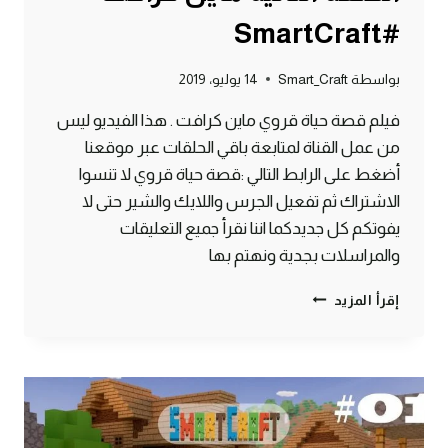
#SmartCraft
بواسطة
Smart_Craft
14 يوليو، 2019
فيلم قصة حياة قروي ماين كرافت . هذا الفيديو ليس
من عمل القناة لمتابعة باقي الحلقات عبر موقعنا
أضغط على الرابط التالي :قصة حياة قروي لا تنسوا
الاشتراك ثم تفعيل الجرس واللايك والشير حتى لا
يفوتكم كل جديدكما اننا نقرأ جميع التعليقات
والمراسلات بجدية ونهتم بها
مسلسل
إقرأ المزيد
قصة
حياة
قروي
–
الحلقة
الثانية
ماين