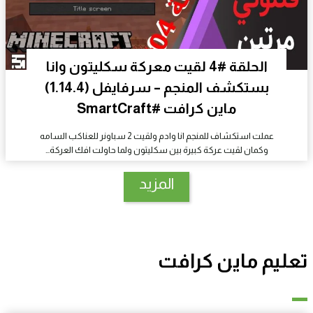
الحلقة #4 لقيت معركة سكليتون وانا
بستكشف المنجم – سرفايفل (1.14.4)
ماين كرافت #SmartCraft
عملت استكشاف للمنجم انا وادم ولقيت 2 سباونر للعناكب السامه
وكمان لقيت عركة كبيرة بين سكليتون ولما حاولت افك العركة…
المزيد
تعليم ماين كرافت