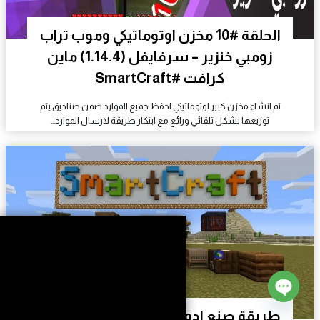
الحلقة #10 مخزن اوتوماتيكي وموب تراب
زومبي خنزير – سرفايفل (1.14.4) ماين
كرافت #SmartCraft
تم انشاء مخزن كبير اوتوماتيكي لحفظ جميع الموارد ضمن صناديق يتم
توزيعها بشكل تلقائي ورائع مع ابتكار طريقة لارسال الموارد…
Open
طريقة صنع ادوات التجارة للقرويين 1.14