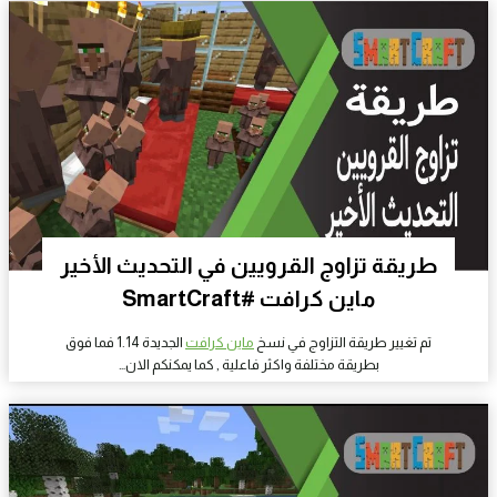
طريقة تزاوج القرويين في التحديث الأخير
ماين كرافت #SmartCraft
تم تغيير طريقة التزاوج في نسخ
ماين كرافت
الجديدة 1.14 فما فوق
بطريقة مختلفة واكثر فاعلية , كما يمكنكم الان…