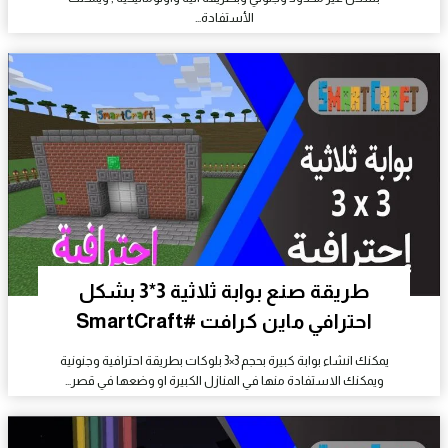
الأستفادة…
طريقة صنع بوابة ثلاثية 3*3 بشكل
احترافي ماين كرافت #SmartCraft
يمكنك انشاء بوابة كبيرة بحجم 3×3 بلوكات بطريقة احترافية وجنونية
ويمكنك الاستفادة منها في المنازل الكبيرة او وضعها في قصر…