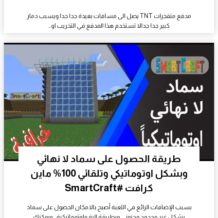
مدفع متفجرات TNT يصل الى مسافات بعيدة جدا جدا ويسبب دمار
كبير جدا جدالا تستخدم هذا المدفع في التخريب او…
طريقة الحصول على سماد لا نهائي
وبشكل اوتوماتيكي وتلقائي 100% ماين
كرافت #SmartCraft
بسبب الإضافات الرائع في اللعبة أصبح بالامكان الحصول على سماد
بشكل غير محدود وجنوني وبطريقة الية واوتوماتيكية , ويمكنك