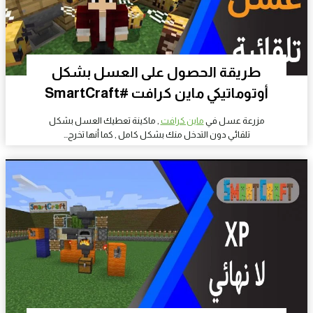
طريقة الحصول على العسل بشكل
أوتوماتيكي ماين كرافت #SmartCraft
مزرعة عسل في
ماين كرافت
, ماكينة تعطيك العسل بشكل
تلقائي دون التدخل منك بشكل كامل , كما أنها تخرج…