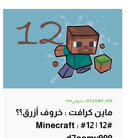
مغامرة
البحث
عن
السلايم
!!
#15
|
15#
MINECRAFT
:
D7OOMY999
D7OOMY_999 | دحومي٩٩٩
ماين كرافت : خروف أزرق؟؟
#12 | 12# Minecraft :