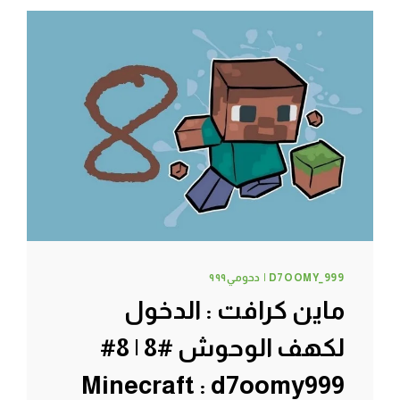
|
11#
MINECRAFT
:
D7OOMY999
D7OOMY_999 | دحومي٩٩٩
ماين كرافت : الدخول
لكهف الوحوش #8 | 8#
Minecraft : d7oomy999