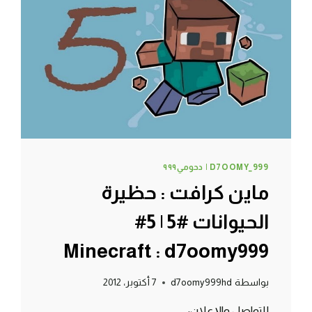
8#
MINECRAFT
:
D7OOMY999
D7OOMY_999 | دحومي٩٩٩
ماين كرافت : حظيرة
الحيوانات #5 | 5#
Minecraft : d7oomy999
بواسطة
d7oomy999hd
7 أكتوبر، 2012
للتواصل والإعلان: