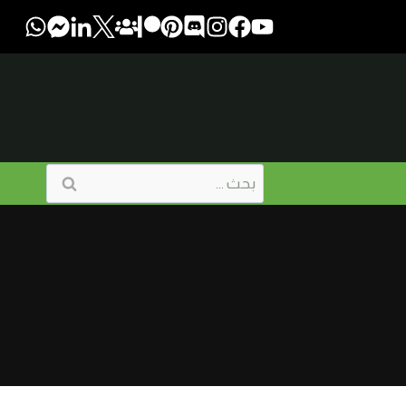
البحث
عن: