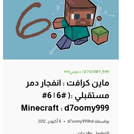
|
9#
MINECRAFT
:
D7OOMY999
D7OOMY_999 | دحومي٩٩٩
ماين كرافت : انفجار دمر
مستقبلي :( #6 | 6#
Minecraft : d7oomy999
بواسطة
d7oomy999hd
8 أكتوبر، 2012
للتواصل والإعلان: