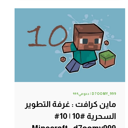
#13
|
13#
MINECRAFT
:
D7OOMY999
D7OOMY_999 | دحومي٩٩٩
ماين كرافت : غرفة التطوير
السحرية #10 | 10#