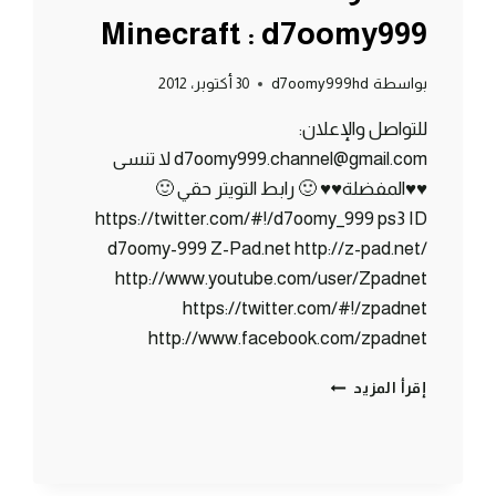
Minecraft : d7oomy999
بواسطة
d7oomy999hd
30 أكتوبر، 2012
للتواصل والإعلان:
d7oomy999.channel@gmail.com لا تنسى
♥♥المفضلة♥♥ 🙂 رابط التويتر حقي 🙂
https://twitter.com/#!/d7oomy_999 ps3 ID
d7oomy-999 Z-Pad.net http://z-pad.net/
http://www.youtube.com/user/Zpadnet
https://twitter.com/#!/zpadnet
http://www.facebook.com/zpadnet
ماين
إقرأ المزيد
كرافت
:
الدخـول
لـلـنـذر