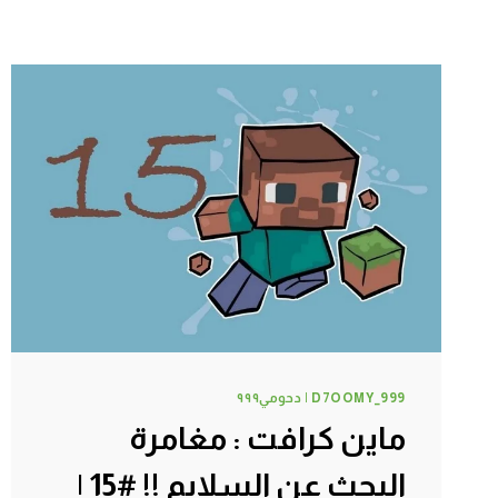
D7OOMY_999 | دحومي٩٩٩
ماين كرافت : مغامرة
البحث عن السلايم !! #15 |