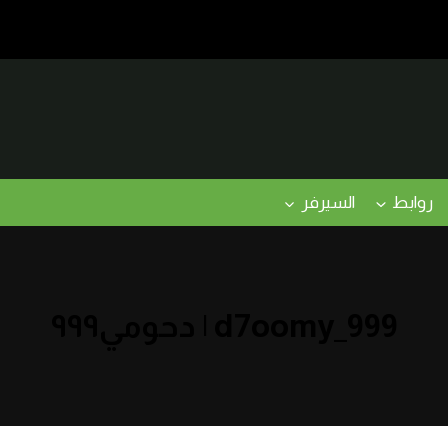
روابط
السيرفر
d7oomy_999 | دحومي٩٩٩