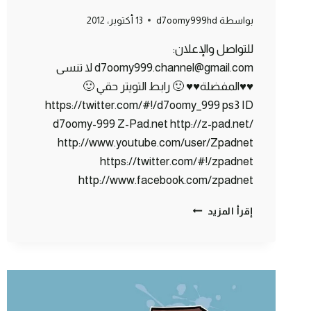
بواسطة
d7oomy999hd
13 أكتوبر، 2012
للتواصل والإعلان:
d7oomy999.channel@gmail.com لا تنسى
♥♥المفضلة♥♥ 🙂 رابط التويتر حقي 🙂
https://twitter.com/#!/d7oomy_999 ps3 ID
d7oomy-999 Z-Pad.net http://z-pad.net/
http://www.youtube.com/user/Zpadnet
https://twitter.com/#!/zpadnet
http://www.facebook.com/zpadnet
ماين
إقرأ المزيد
كرافت
:
الخروج
من
كهف
الوحوش
#9