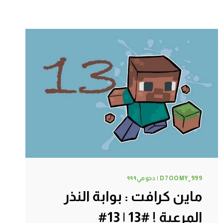
D7OOMY_999 | دحومي٩٩٩
ماين كرافت : بوابة النذر
المرعبة ! #13 | 13#