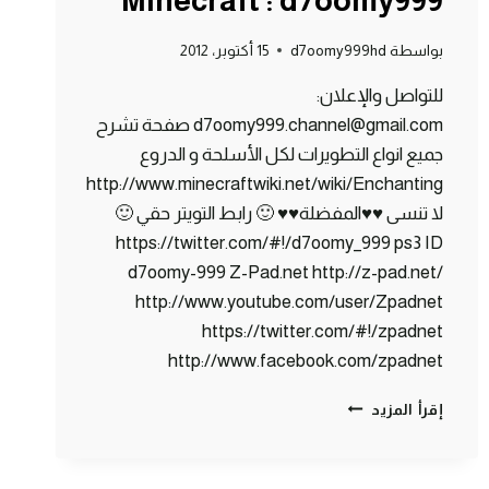
Minecraft : d7oomy999
بواسطة
d7oomy999hd
15 أكتوبر، 2012
للتواصل والإعلان:
d7oomy999.channel@gmail.com صفحة تشرح
جميع انواع التطويرات لكل الأسلحة و الدروع
http://www.minecraftwiki.net/wiki/Enchanting
لا تنسى ♥♥المفضلة♥♥ 🙂 رابط التويتر حقي 🙂
https://twitter.com/#!/d7oomy_999 ps3 ID
d7oomy-999 Z-Pad.net http://z-pad.net/
http://www.youtube.com/user/Zpadnet
https://twitter.com/#!/zpadnet
http://www.facebook.com/zpadnet
ماين
إقرأ المزيد
كرافت
:
غرفة