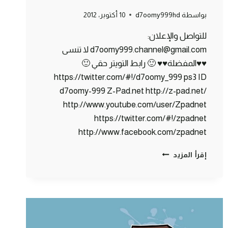
بواسطة
d7oomy999hd
10 أكتوبر، 2012
للتواصل والإعلان:
d7oomy999.channel@gmail.com لا تنسى
♥♥المفضلة♥♥ 🙂 رابط التويتر حقي 🙂
https://twitter.com/#!/d7oomy_999 ps3 ID
d7oomy-999 Z-Pad.net http://z-pad.net/
http://www.youtube.com/user/Zpadnet
https://twitter.com/#!/zpadnet
http://www.facebook.com/zpadnet
ماين
إقرأ المزيد
كرافت
:
البحث
عن
الألماس
#7
|