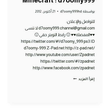
Minecraft : d7oomy999
بواسطة
d7oomy999hd
21 أكتوبر، 2012
للتواصل والإعلان:
d7oomy999.channel@gmail.com لا تنسى
♥♥المفضلة♥♥ 🙂 رابط التويتر حقي 🙂
https://twitter.com/#!/d7oomy_999 ps3 ID
d7oomy-999 Z-Pad.net http://z-pad.net/
http://www.youtube.com/user/Zpadnet
https://twitter.com/#!/zpadnet
http://www.facebook.com/zpadnet
ماين
إقرأ المزيد
كرافت
:
روبن
هود
السعودية
#11