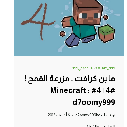
7#
MINECRAFT
:
D7OOMY999
D7OOMY_999 | دحومي٩٩٩
ماين كرافت : مزرعة القمح !
#4 | 4# Minecraft :
d7oomy999
بواسطة
d7oomy999hd
6 أكتوبر، 2012
للتواصل والإعلان: