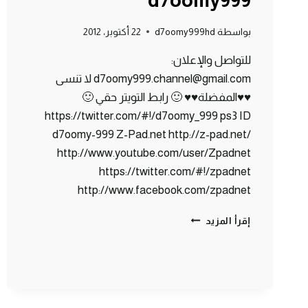
d7oomy999
بواسطة
d7oomy999hd
22 أكتوبر، 2012
للتواصل والإعلان:
d7oomy999.channel@gmail.com لا تنسى
♥♥المفضلة♥♥ 🙂 رابط التويتر حقي 🙂
https://twitter.com/#!/d7oomy_999 ps3 ID
d7oomy-999 Z-Pad.net http://z-pad.net/
http://www.youtube.com/user/Zpadnet
https://twitter.com/#!/zpadnet
http://www.facebook.com/zpadnet
ماين
إقرأ المزيد
كرافت
:
خروف
أزرق؟؟
#12
|