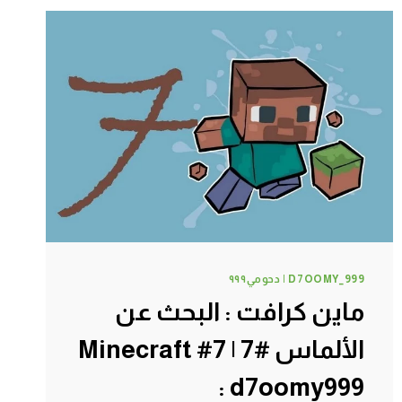
التطوير
السحرية
#10
|
10#
MINECRAFT
:
D7OOMY999
D7OOMY_999 | دحومي٩٩٩
ماين كرافت : البحث عن
الألماس #7 | 7# Minecraft
: d7oomy999