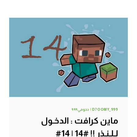
D7OOMY_999 | دحومي٩٩٩
ماين كرافت : الدخـول
لـلـنـذر !! #14 | 14#