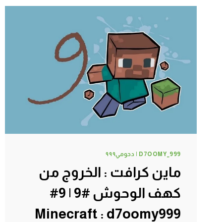
12#
MINECRAFT
:
D7OOMY999
D7OOMY_999 | دحومي٩٩٩
ماين كرافت : الخروج من
كهف الوحوش #9 | 9#
Minecraft : d7oomy999