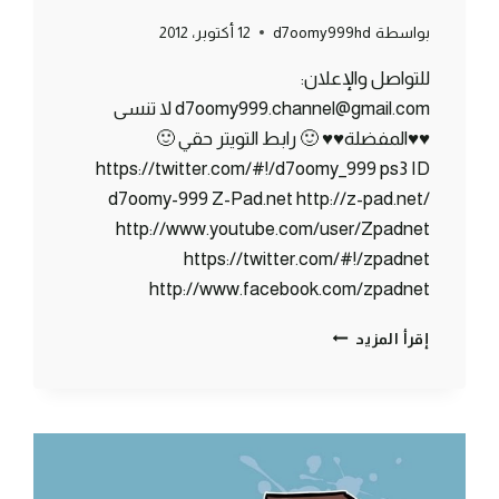
بواسطة
d7oomy999hd
12 أكتوبر، 2012
للتواصل والإعلان:
d7oomy999.channel@gmail.com لا تنسى
♥♥المفضلة♥♥ 🙂 رابط التويتر حقي 🙂
https://twitter.com/#!/d7oomy_999 ps3 ID
d7oomy-999 Z-Pad.net http://z-pad.net/
http://www.youtube.com/user/Zpadnet
https://twitter.com/#!/zpadnet
http://www.facebook.com/zpadnet
ماين
إقرأ المزيد
كرافت
:
الدخول
لكهف
الوحوش
#8
|