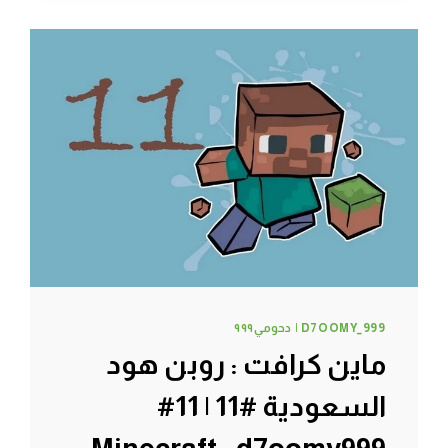
!!
#14
|
14#
MINECRAFT
:
D7OOMY999
D7OOMY_999 | دحومي٩٩٩
ماين كرافت : روبن هود
السعودية #11 | 11#