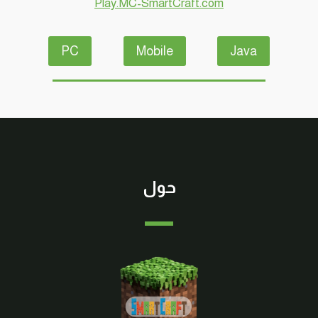
Play.MC-SmartCraft.com
PC
Mobile
Java
حول