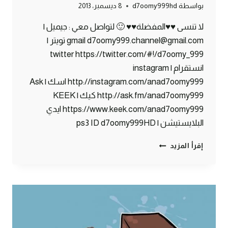
بواسطة
d7oomy999hd
8 ديسمبر، 2013
لا تنسى ♥♥المفضلة♥♥ 🙂 لتواصل معي : جيميل |
gmail d7oomy999.channel@gmail.com تويتر |
twitter https://twitter.com/#!/d7oomy_999
انستقرام | instagram
http://instagram.com/anad7oomy999 اسك | Ask
http://ask.fm/anad7oomy999 كيك | KEEK
https://www.keek.com/anad7oomy999 ايدي
البلايستيشن | ps3 ID d7oomy999HD
ماين
إقرأ المزيد
كرافت
:
المعنى
الحقيقي
لكلمة
فاهي
#70