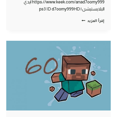
https://www.keek.com/anad7oomy999 ايدي
البلايستيشن | ps3 ID d7oomy999HD
ماين
إقرأ المزيد
كرافت
:
ما
يحدث
في
البنوك
!
#61
|
61#
MINECRAFT
:
D7OOMY999