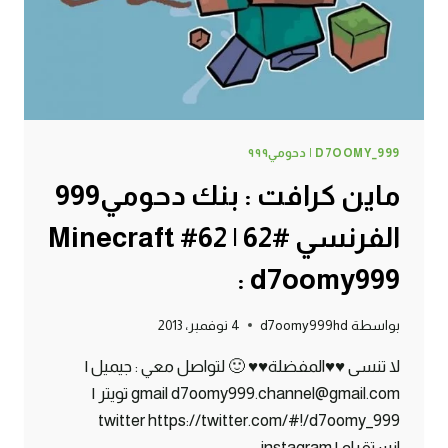
:
D7OOMY999
D7OOMY_999 | دحومي٩٩٩
ماين كرافت : بنك دحومي999
الفرنسي #62 | 62# Minecraft
: d7oomy999
بواسطة
d7oomy999hd
4 نوفمبر، 2013
لا تنسى ♥♥المفضلة♥♥ 🙂 لتواصل معي : جيميل |
gmail d7oomy999.channel@gmail.com تويتر |
twitter https://twitter.com/#!/d7oomy_999
انستقرام | instagram