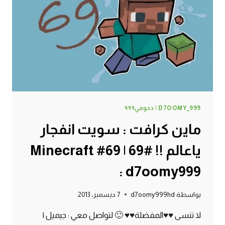
|
70#
MINECRAFT
:
D7OOMY999
D7OOMY_999 | دحومي٩٩٩
ماين كرافت : سويت انفجار
ياعالم !! #69 | 69# Minecraft
: d7oomy999
بواسطة
d7oomy999hd
7 ديسمبر، 2013
لا تنسى ♥♥المفضلة♥♥ 🙂 لتواصل معي : جيميل |