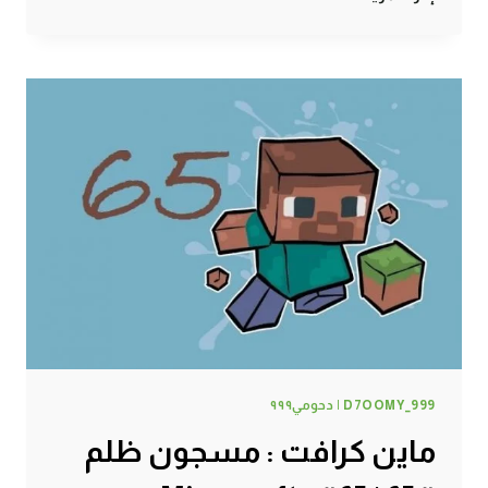
كرافت
:
سجن
5
نجوم
#66
|
66#
MINECRAFT
:
D7OOMY999
D7OOMY_999 | دحومي٩٩٩
ماين كرافت : مسجون ظلم