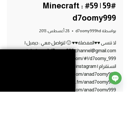
#59 | 59# Minecraft :
d7oomy999
بواسطة
d7oomy999hd
28 أغسطس، 2013
لا تنسى ♥♥المفضلة♥♥ 🙂 لتواصل معي : جيميل |
gmail d7oomy999.channel@gmail.com تويتر |
twitter https://twitter.com/#!/d7oomy_999
انستقرام | instagram
http://instagram.com/anad7oomy999 اسك | Ask
http://ask.fm/anad7oomy999 كيك | KEEK
Open
https://www.keek.com/anad7oomy999 ايدي
chaty
البلايستيشن | ps3 ID d7oomy999HD
ماين
إقرأ المزيد
كرافت
:
حصاني