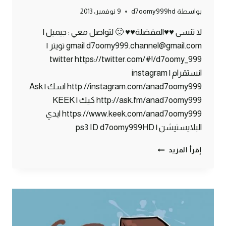
بواسطة
d7oomy999hd
9 نوفمبر، 2013
لا تنسى ♥♥المفضلة♥♥ 🙂 لتواصل معي : جيميل |
gmail d7oomy999.channel@gmail.com تويتر |
twitter https://twitter.com/#!/d7oomy_999
انستقرام | instagram
http://instagram.com/anad7oomy999 اسك | Ask
http://ask.fm/anad7oomy999 كيك | KEEK
https://www.keek.com/anad7oomy999 ايدي
البلايستيشن | ps3 ID d7oomy999HD
ماين
إقرأ المزيد
كرافت
:
أسرار
السجون
#64
|
64#