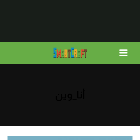
لتجاوز
لى
لمحتوى
أنا_وين