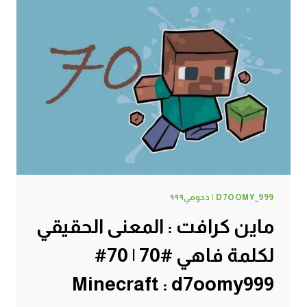
D7OOMY_999 | دحومي٩٩٩
ماين كرافت : المعنى الحقيقي
لكلمة فاهي #70 | 70#
Minecraft : d7oomy999