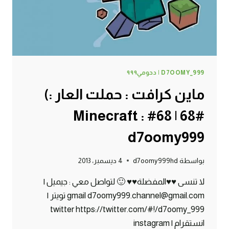
D7OOMY999
D7OOMY_999 | دحومي٩٩٩
ماين كرافت : حملت العار :)
#68 | 68# Minecraft :
d7oomy999
بواسطة
d7oomy999hd
4 ديسمبر، 2013
لا تنسى ♥♥المفضلة♥♥ 🙂 لتواصل معي : جيميل |
gmail d7oomy999.channel@gmail.com تويتر |
twitter https://twitter.com/#!/d7oomy_999
انستقرام | instagram