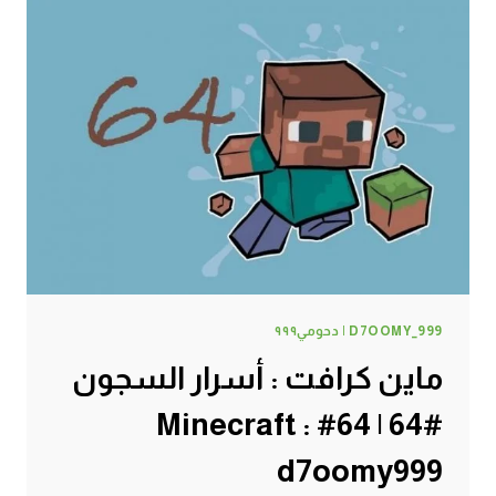
ظلم
#65
|
65#
MINECRAFT
:
D7OOMY999
D7OOMY_999 | دحومي٩٩٩
ماين كرافت : أسرار السجون
#64 | 64# Minecraft :
d7oomy999