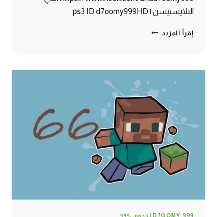
البلايستيشن | ps3 ID d7oomy999HD
ماين
إقرأ المزيد
كرافت
:
زومبي
في
حارتنا
!!
#67
|
67#
MINECRAFT
:
D7OOMY999
D7OOMY_999 | دحومي٩٩٩