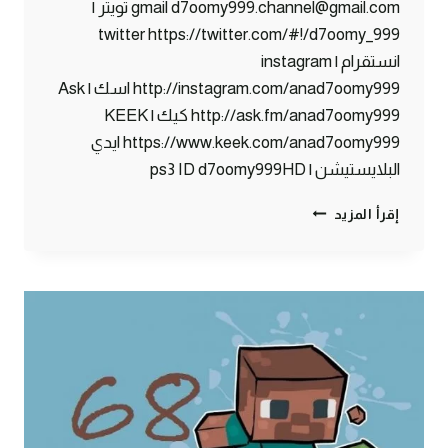
gmail d7oomy999.channel@gmail.com تويتر |
twitter https://twitter.com/#!/d7oomy_999
انستقرام | instagram
http://instagram.com/anad7oomy999 اسك | Ask
http://ask.fm/anad7oomy999 كيك | KEEK
https://www.keek.com/anad7oomy999 ايدي
البلايستيشن | ps3 ID d7oomy999HD
ماين
إقرأ المزيد
كرافت
:
سويت
انفجار
ياعالم
!!
#69
|
69#
MINECRAFT
: