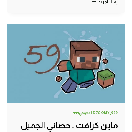
ماين
إقرأ المزيد
كرافت
:
أبوي
قرر
يفتح
بنك
#60
|
60#
MINECRAFT
:
D7OOMY999
D7OOMY_999 | دحومي٩٩٩
ماين كرافت : حصاني الجميل