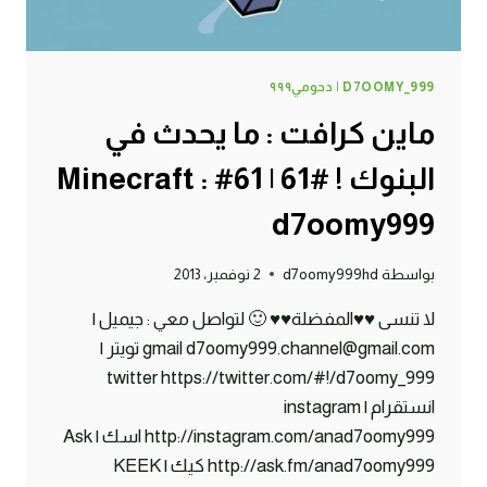
D7OOMY_999 | دحومي٩٩٩
ماين كرافت : ما يحدث في
البنوك ! #61 | 61# Minecraft :
d7oomy999
بواسطة
d7oomy999hd
2 نوفمبر، 2013
لا تنسى ♥♥المفضلة♥♥ 🙂 لتواصل معي : جيميل |
gmail d7oomy999.channel@gmail.com تويتر |
twitter https://twitter.com/#!/d7oomy_999
انستقرام | instagram
http://instagram.com/anad7oomy999 اسك | Ask
http://ask.fm/anad7oomy999 كيك | KEEK