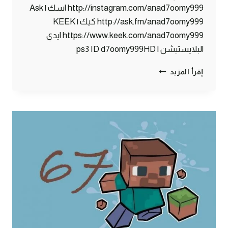
http://instagram.com/anad7oomy999 اسك | Ask
http://ask.fm/anad7oomy999 كيك | KEEK
https://www.keek.com/anad7oomy999 ايدي
البلايستيشن | ps3 ID d7oomy999HD
ماين
إقرأ المزيد
كرافت
:
حملت
العار
:)
#68
|
68#
MINECRAFT
:
D7OOMY999