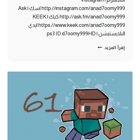
http://instagram.com/anad7oomy999 اسك | Ask
http://ask.fm/anad7oomy999 كيك | KEEK
https://www.keek.com/anad7oomy999 ايدي
البلايستيشن | ps3 ID d7oomy999HD
ماين
إقرأ المزيد
كرافت
:
بنك
دحومي999
الفرنسي
#62
|
62#
MINECRAFT
:
D7OOMY999