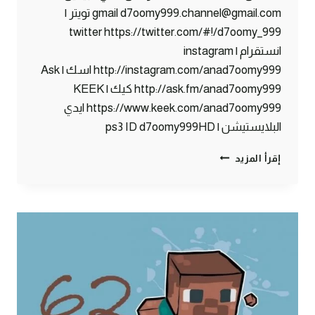
gmail d7oomy999.channel@gmail.com تويتر |
twitter https://twitter.com/#!/d7oomy_999
انستقرام | instagram
http://instagram.com/anad7oomy999 اسك | Ask
http://ask.fm/anad7oomy999 كيك | KEEK
https://www.keek.com/anad7oomy999 ايدي
البلايستيشن | ps3 ID d7oomy999HD
ماين
إقرأ المزيد
كرافت
:
حبحب
جح
بطيخ
رقي
#63
|
63#
MINECRAFT