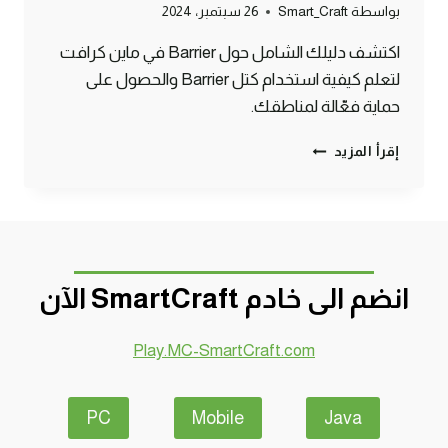
بواسطة
Smart_Craft
26 سبتمبر، 2024
اكتشف دليلك الشامل حول Barrier في ماين كرافت
لتعلم كيفية استخدام كتل Barrier والحصول على
حماية فعّالة لمناطقك.
BARRIER
إقرأ المزيد
في
ماين
كرافت:
دليلك
الكامل
لحماية
انضم الى خادم SmartCraft الآن
المناطق
بذكاء
Play.MC-SmartCraft.com
PC
Mobile
Java