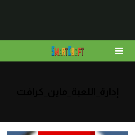
لتجاوز
لى
لمحتوى
إدارة_اللعبة_ماين_كرافت