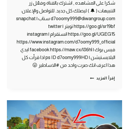
شكرا على المشاهده , اشترك بالقناة وفعّل زر
التنبيهات ( 🔔 ) ليصلك كل جديد. للتواصل والإعلان:
d7ooomy999@diwangroup.com سناب | snapchat
https://goo.gl/sr19bf تويتر | twitter
https://goo.gl/UGEG15 انستقرام | instagram
https://www.instagram.com/d7oomy999_official
فيس بوك | facebook https://maw.cx/l86hl ايدي
البلايستيشن | ps ID d7oomy999HD اذا قرأت كل
هذا اعرف انك صرت واحد من #الاساطير 😛
ماين
إقرأ المزيد
كرافت
#5
|
أكبر
منجم
الماس
في
ماين