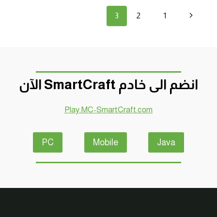
بداية
تنقل
الصفحة
3
2
1
صعبة
!
الصفحة
السابقة
انضم الى خادم SmartCraft الآن
Play.MC-SmartCraft.com
PC
Mobile
Java