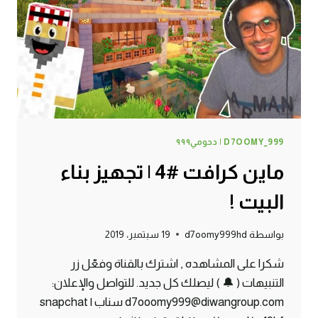
كرافت
!
D7OOMY_999 | دحومي٩٩٩
ماين كرافت #4 | تجهيز بناء
البيت !
بواسطة
d7oomy999hd
19 سبتمبر، 2019
شكرا على المشاهده , اشترك بالقناة وفعّل زر
التنبيهات ( 🔔 ) ليصلك كل جديد. للتواصل والإعلان:
d7ooomy999@diwangroup.com سناب | snapchat