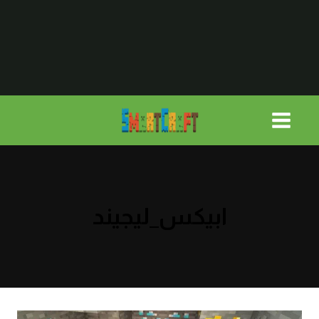
لتجاوز
لى
لمحتوى
ابيكس_ليجيند