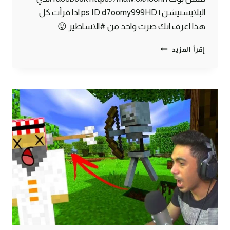
البلايستيشن | ps ID d7oomy999HD اذا قرأت كل
هذا اعرف انك صرت واحد من #الاساطير 😛
ماين
إقرأ المزيد
كرافت
#3
|
هنا
رح
ابني
البيت
الجديد
!