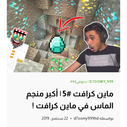
D7OOMY_999 | دحومي٩٩٩
ماين كرافت #5 | أكبر منجم
الماس في ماين كرافت !
بواسطة
d7oomy999hd
22 سبتمبر، 2019