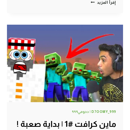
ماين
إقرأ المزيد
كرافت
#2
|
هذا
السكيلتون
دمر
حياتي
!
D7OOMY_999 | دحومي٩٩٩
ماين كرافت #1 | بداية صعبة !