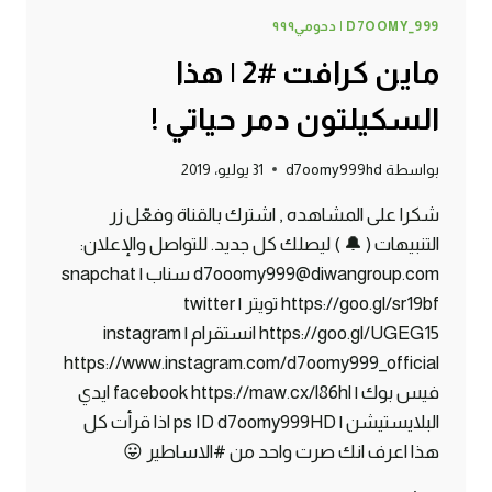
D7OOMY_999 | دحومي٩٩٩
ماين كرافت #2 | هذا
السكيلتون دمر حياتي !
بواسطة
d7oomy999hd
31 يوليو، 2019
شكرا على المشاهده , اشترك بالقناة وفعّل زر
التنبيهات ( 🔔 ) ليصلك كل جديد. للتواصل والإعلان:
d7ooomy999@diwangroup.com سناب | snapchat
https://goo.gl/sr19bf تويتر | twitter
https://goo.gl/UGEG15 انستقرام | instagram
https://www.instagram.com/d7oomy999_official
فيس بوك | facebook https://maw.cx/l86hl ايدي
البلايستيشن | ps ID d7oomy999HD اذا قرأت كل
هذا اعرف انك صرت واحد من #الاساطير 😛