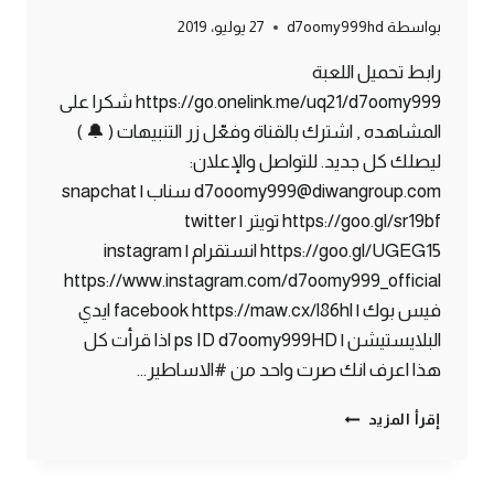
بواسطة
d7oomy999hd
27 يوليو، 2019
رابط تحميل اللعبة
https://go.onelink.me/uq21/d7oomy999 شكرا على
المشاهده , اشترك بالقناة وفعّل زر التنبيهات ( 🔔 )
ليصلك كل جديد. للتواصل والإعلان:
d7ooomy999@diwangroup.com سناب | snapchat
https://goo.gl/sr19bf تويتر | twitter
https://goo.gl/UGEG15 انستقرام | instagram
https://www.instagram.com/d7oomy999_official
فيس بوك | facebook https://maw.cx/l86hl ايدي
البلايستيشن | ps ID d7oomy999HD اذا قرأت كل
هذا اعرف انك صرت واحد من #الاساطير…
ماين
إقرأ المزيد
كرافت
#1
|