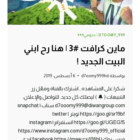
D7OOMY_999 | دحومي٩٩٩
ماين كرافت #3 | هنا رح ابني
البيت الجديد !
بواسطة
d7oomy999hd
6 أغسطس، 2019
شكرا على المشاهده , اشترك بالقناة وفعّل زر
التنبيهات ( 🔔 ) ليصلك كل جديد. للتواصل والإعلان:
d7ooomy999@diwangroup.com سناب | snapchat
https://goo.gl/sr19bf تويتر | twitter
https://goo.gl/UGEG15 انستقرام | instagram
https://www.instagram.com/d7oomy999_official
فيس بوك | facebook https://maw.cx/l86hl ايدي