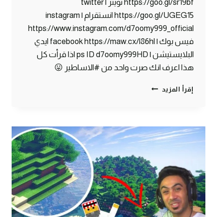
https://goo.gl/sr19bf تويتر | twitter
https://goo.gl/UGEG15 انستقرام | instagram
https://www.instagram.com/d7oomy999_official
فيس بوك | facebook https://maw.cx/l86hl ايدي
البلايستيشن | ps ID d7oomy999HD اذا قرأت كل
هذا اعرف انك صرت واحد من #الاساطير 😛
ماين
إقرأ المزيد
كرافت
#4
|
تجهيز
بناء
البيت
!