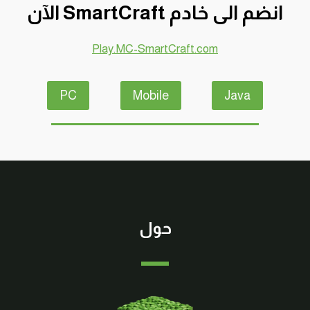
انضم الى خادم SmartCraft الآن
كرافت
#SMARTCRAFT
Play.MC-SmartCraft.com
PC
Mobile
Java
حول