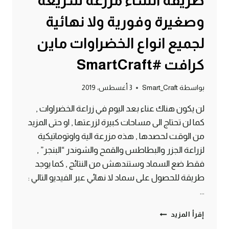
طريقة انشاء مزرعة سريعة
وصغيرة وفورية ولا نهائية
لجميع انواع الخضراوات ماين
كرافت #SmartCraft
بواسطة
Smart_Craft
3 أغسطس، 2019
لن يكون هناك عناء بعد اليوم في زراعة الخضراوات ,
كما لن تحتاج الى مساحات كبيرة لزرعتها , او حتى المزيد
من الوقت لحصدها , هذه مزرعة الية واوتوماتيكية
لزراعة الجزر والبطاطس والقمح والشوندر “البنجر” ,
فقط ضع السماد وستندهش من النتائج , كما يوجد
طريقة للحصول على سماد لا نهائي عبر الفيديو التالي :
…
طريقة
إقرأ المزيد
انشاء