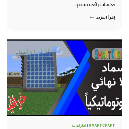
تعليقات رائعة منهم…
طريقة
إقرأ المزيد
صنع
مزرعة
بطيخ
ويقطين
لانهائية
أوتوماتيكية
ماين
كرافت
#SMARTCRAFT
SMARTCRAFT
|
اختراعات