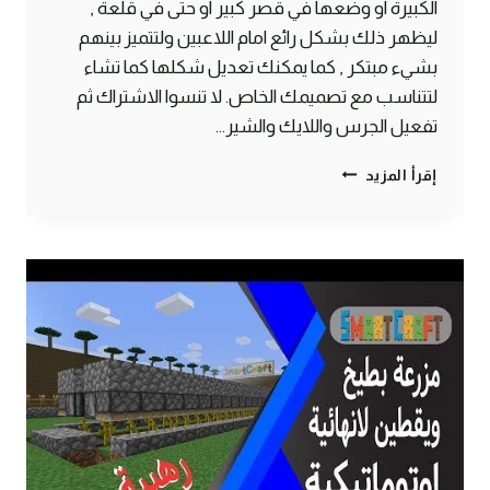
الكبيرة او وضعها في قصر كبير او حتى في قلعة ,
ليظهر ذلك بشكل رائع امام اللاعبين ولتتميز بينهم
بشيء مبتكر , كما يمكنك تعديل شكلها كما تشاء
لتتناسب مع تصميمك الخاص. لا تنسوا الاشتراك ثم
تفعيل الجرس واللايك والشير…
طريقة
إقرأ المزيد
صنع
بوابة
ثلاثية
3*3
بشكل
احترافي
ماين
كرافت
#SMARTCRAFT