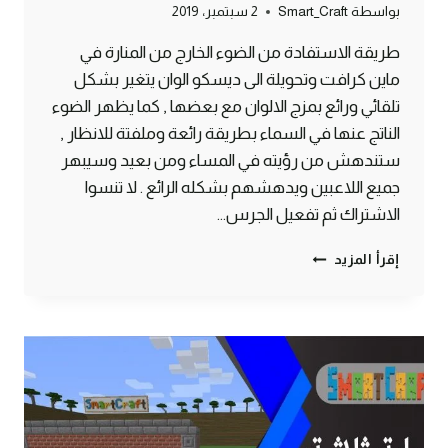
بواسطة
Smart_Craft
2 سبتمبر، 2019
طريقة الاستفادة من الضوء الخارج من المنارة في
ماين كرافت وتحويلة الى ديسكو الوان يتغير بشكل
تلقائي ورائع بمزج الالوان مع بعضها , كما يظهر الضوء
الناتج عنها في السماء بطريقة رائعة وملفتة للانظار ,
ستندهش من رؤيته في المساء ومن بعيد وسيبهر
جميع اللاعبين ويدهشهم بشكله الرائع . لا تنسوا
الاشتراك ثم تفعيل الجرس…
طريقة
إقرأ المزيد
صنع
منارة
ديسكو
يتغير
الوانها
بشكل
رائع
ماين
كرافت