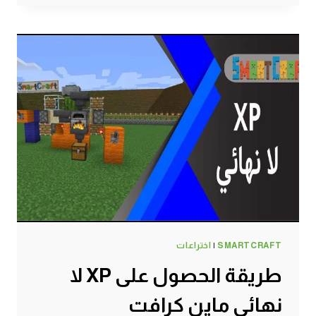
مزرعة
سريعة
وصغيرة
وفورية
ولا
نهائية
لجميع
انواع
الخضراوات
ماين
كرافت
#SMARTCRAFT
SMARTCRAFT
|
اختراعات
طريقة الحصول على XP لا
نهائي ماين كرافت