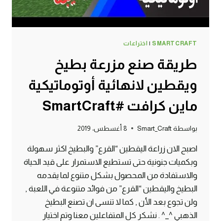
SMARTCRAFT
|
اختراعات
طريقة صنع مزرعة بطيخ
ويقطين لانهائية أوتوماتيكية
ماين كرافت #SmartCraft
بواسطة
Smart_Craft
8 أغسطس، 2019
اصبح الان زراعة اليقطين “القرع” والبطيخ اكثر سهولة
وبكميات جنونية حتى تستطيع الاستمرار على قيد الحياة
والاستفادة من المحصول بشكل متنوع لما يقدمه
البطيخ واليقطين “القرع” من فوائد متنوعة في اللعبة ,
ولن تجوع بعد الأن , كما لا تنسى ان تصنع البطيخ
الذهبي ^_^ . نشكر كل المتفاعلين معنا وتم اختيار