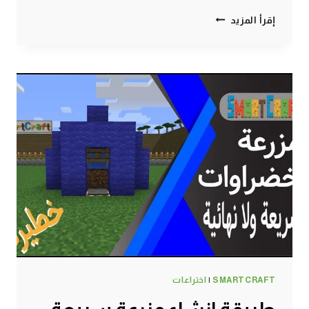
طريقة
إقرأ المزيد
الحصول
على
سماد
لا
نهائي
وبشكل
اوتوماتيكي
وتلقائي
100%
ماين
كرافت
#SMARTCRAFT
SMARTCRAFT
|
اختراعات