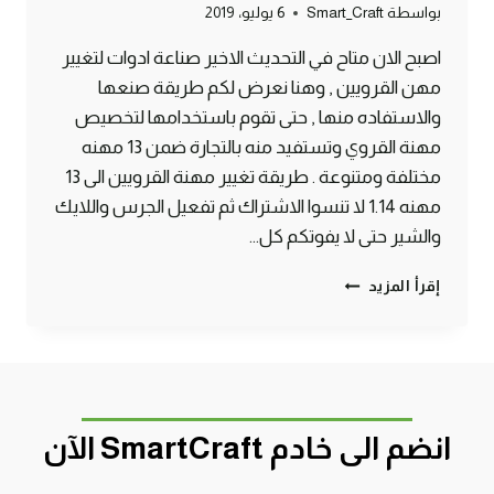
بواسطة
Smart_Craft
6 يوليو، 2019
اصبح الان متاح في التحديث الاخير صناعة ادوات لتغيير
مهن القرويين , وهنا نعرض لكم طريقة صنعها
والاستفاده منها , حتى تقوم باستخدامها لتخصيص
مهنة القروي وتستفيد منه بالتجارة ضمن 13 مهنه
مختلفة ومتنوعة . طريقة تغيير مهنة القرويين الى 13
مهنه 1.14 لا تنسوا الاشتراك ثم تفعيل الجرس واللايك
والشير حتى لا يفوتكم كل…
طريقة
إقرأ المزيد
صنع
ادوات
التجارة
للقرويين
1.14
ماين
انضم الى خادم SmartCraft الآن
كرافت
#SMARTCRAFT