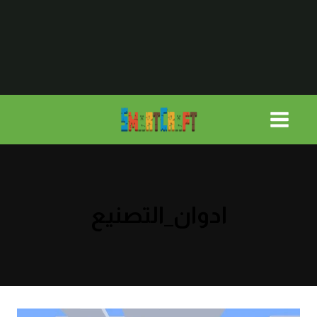
لتجاوز
لى
لمحتوى
ادوان_التصنيع