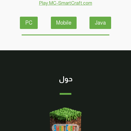
Play.MC-SmartCraft.com
PC
Mobile
Java
حول