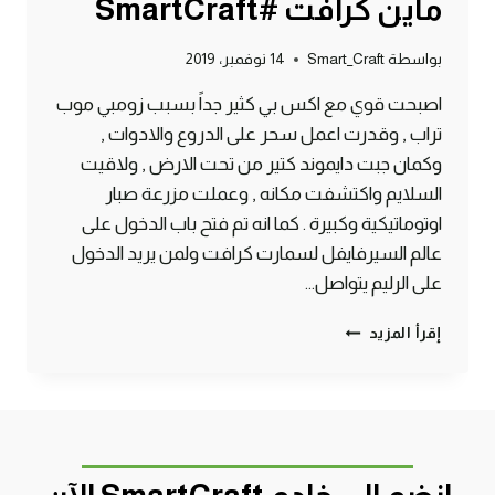
ماين كرافت #SmartCraft
بواسطة
Smart_Craft
14 نوفمبر، 2019
اصبحت قوي مع اكس بي كثير جداً بسبب زومبي موب
تراب , وقدرت اعمل سحر على الدروع والادوات ,
وكمان جبت دايموند كتير من تحت الارض , ولاقيت
السلايم واكتشفت مكانه , وعملت مزرعة صبار
اوتوماتيكية وكبيرة . كما انه تم فتح باب الدخول على
عالم السيرفايفل لسمارت كرافت ولمن يريد الدخول
على الرليم يتواصل…
الحلقة
إقرأ المزيد
#7
موب
تراب
زومبي
ودايموند
وسحر
وسلايم