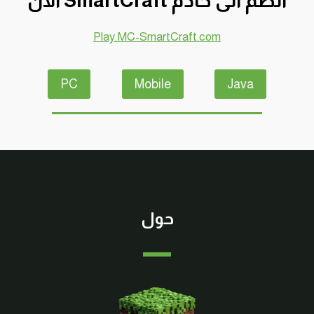
انضم الى خادم SmartCraft الآن
وصبار
–
Play.MC-SmartCraft.com
سرفايفل
(1.14.4)
ماين
PC
Mobile
Java
كرافت
#SMARTCRAFT
حول