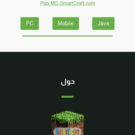
Play.MC-SmartCraft.com
#SMARTCRAFT
PC
Mobile
Java
حول