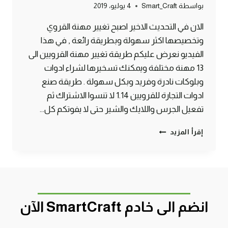
بواسطة
Smart_Craft
4 يوليو، 2019
الان في التحديث الاخير اصبح تغيير مهنة القروي
وتخصيصها اكثر سهولة وبطريقة رائعة , في هذا
الفيديو نعرض عليكم طريقة تغيير مهنة القرويين الى
13 مهنة مختلفة ويمكنك تسخيرها لشراء ادوات
وبلوكات نادرة وفريد وبكل سهولة . طريقة صنع
ادوات التجارة للقرويين 1.14 لا تنسوا الاشتراك ثم
تفعيل الجرس واللايك والشير حتى لا يفوتكم كل…
طريقة
إقرأ المزيد
تغيير
مهنة
القرويين
الى
13
مهنه
انضم الى خادم SmartCraft الآن
1.14
ماين
كرافت