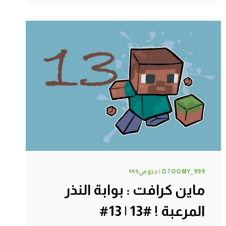
مزرعة
خرفان
!
#100
|
100#
MINECRAFT
:
D7OOMY999
D7OOMY_999 | دحومي٩٩٩
ماين كرافت : بوابة النذر
المرعبة ! #13 | 13#