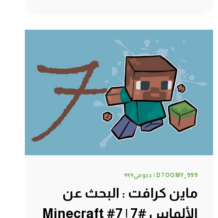
:
غرفة
التطوير
السحرية
#10
|
10#
MINECRAFT
:
D7OOMY999
D7OOMY_999 | دحومي٩٩٩
ماين كرافت : البحث عن
الألماس #7 | 7# Minecraft