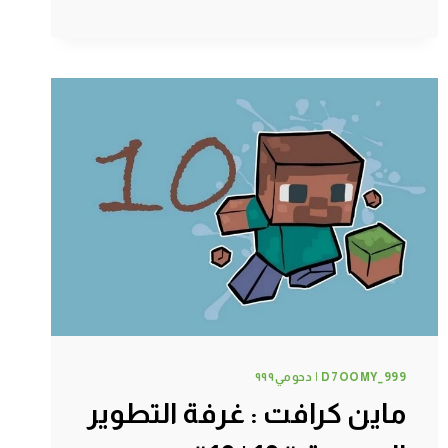
#13
|
13#
MINECRAFT
:
D7OOMY999
D7OOMY_999 | دحومي٩٩٩
ماين كرافت : غرفة التطوير