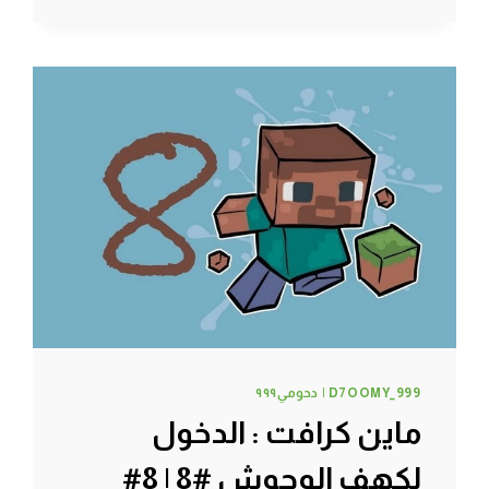
هود
السعودية
#11
|
11#
MINECRAFT
:
D7OOMY999
D7OOMY_999 | دحومي٩٩٩
ماين كرافت : الدخول
لكهف الوحوش #8 | 8#