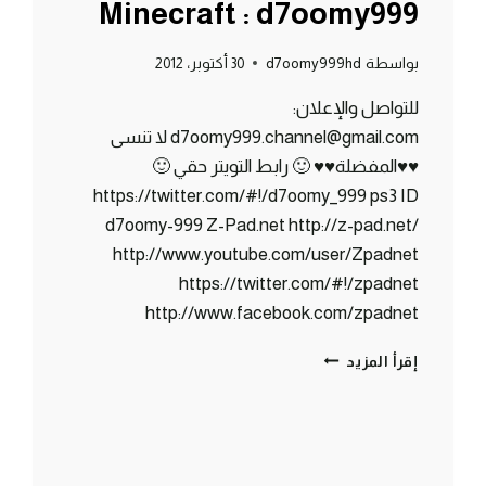
Minecraft : d7oomy999
بواسطة
d7oomy999hd
30 أكتوبر، 2012
للتواصل والإعلان:
d7oomy999.channel@gmail.com لا تنسى
♥♥المفضلة♥♥ 🙂 رابط التويتر حقي 🙂
https://twitter.com/#!/d7oomy_999 ps3 ID
d7oomy-999 Z-Pad.net http://z-pad.net/
http://www.youtube.com/user/Zpadnet
https://twitter.com/#!/zpadnet
http://www.facebook.com/zpadnet
ماين
إقرأ المزيد
كرافت
:
الدخـول
لـلـنـذر
!!