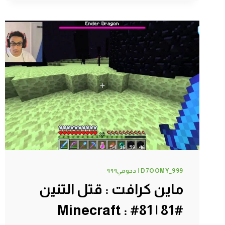
#الاساطير
|
MINECRAFT
#102
D7OOMY_999 | دحومي٩٩٩
ماين كرافت : قتل التنين
#81 | 81# Minecraft :