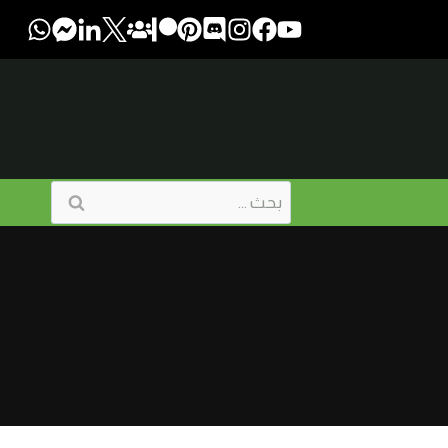
البحث
عن: