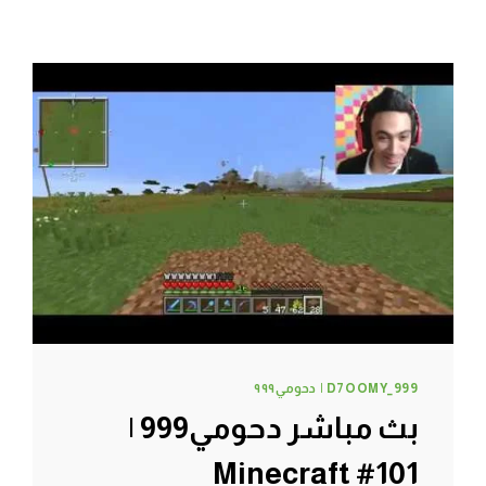
D7OOMY_999 | دحومي٩٩٩
بث مباشر دحومي999 |
Minecraft #101