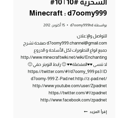
السحرية #10 | 10#
Minecraft : d7oomy999
بواسطة
d7oomy999hd
15 أكتوبر، 2012
للتواصل والإعلان:
d7oomy999.channel@gmail.com صفحة تشرح
جميع انواع التطويرات لكل الأسلحة و الدروع
http://www.minecraftwiki.net/wiki/Enchanting
لا تنسى ♥♥المفضلة♥♥ 🙂 رابط التويتر حقي 🙂
https://twitter.com/#!/d7oomy_999 ps3 ID
d7oomy-999 Z-Pad.net http://z-pad.net/
http://www.youtube.com/user/Zpadnet
https://twitter.com/#!/zpadnet
http://www.facebook.com/zpadnet
ماين
إقرأ المزيد
كرافت