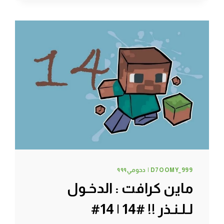
#101
D7OOMY_999 | دحومي٩٩٩
ماين كرافت : الدخـول
لـلـنـذر !! #14 | 14#