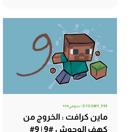
أزرق؟؟
#12
|
12#
MINECRAFT
:
D7OOMY999
D7OOMY_999 | دحومي٩٩٩
ماين كرافت : الخروج من
كهف الوحوش #9 | 9#