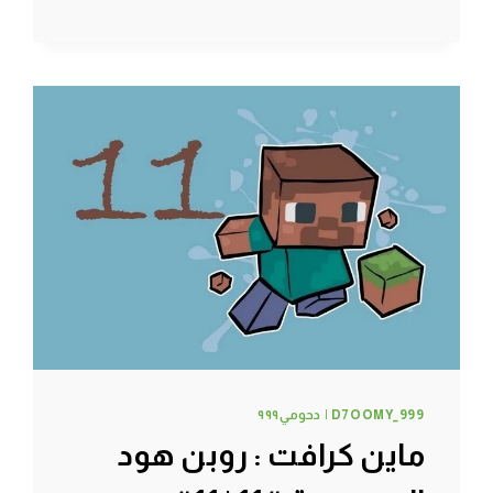
#14
|
14#
MINECRAFT
:
D7OOMY999
D7OOMY_999 | دحومي٩٩٩
ماين كرافت : روبن هود