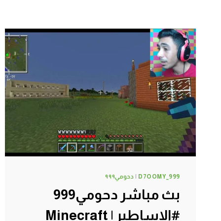
D7OOMY_999 | دحومي٩٩٩
بث مباشر دحومي999
#الاساطير | Minecraft