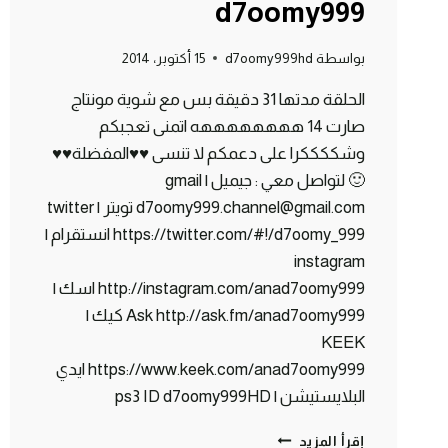
d7oomy999
بواسطة
d7oomy999hd
15 أكتوبر، 2014
الحلقة مدتها 31 دقيقة بس مع شوية مونتاج
صارت 14 ههههههههه اتمنى تعجبكم
وشككككرا على دعمكم لا تنسى ♥♥المفضلة♥♥
🙂 لتواصل معي : جيميل | gmail
d7oomy999.channel@gmail.com تويتر | twitter
https://twitter.com/#!/d7oomy_999 انستقرام |
instagram
http://instagram.com/anad7oomy999 اسك |
Ask http://ask.fm/anad7oomy999 كيك |
KEEK
https://www.keek.com/anad7oomy999 ايدي
البلايستيشن | ps3 ID d7oomy999HD
ماين
إقرأ المزيد