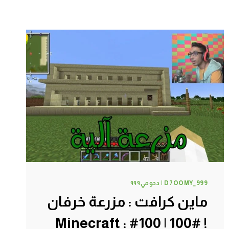
D7OOMY_999 | دحومي٩٩٩
ماين كرافت : مزرعة خرفان
! #100 | 100# Minecraft :