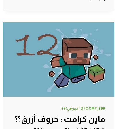
كرافت
:
قتل
التنين
#81
|
81#
MINECRAFT
:
D7OOMY999
D7OOMY_999 | دحومي٩٩٩
ماين كرافت : خروف أزرق؟؟