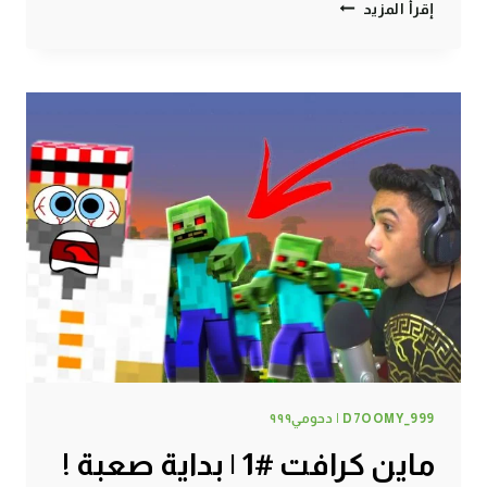
ماين
إقرأ المزيد
كرافت
#2
|
هذا
السكيلتون
دمر
حياتي
!
D7OOMY_999 | دحومي٩٩٩
ماين كرافت #1 | بداية صعبة !