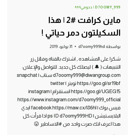
D7OOMY_999 | دحومي٩٩٩
ماين كرافت #2 | هذا
السكيلتون دمر حياتي !
بواسطة
d7oomy999hd
31 يوليو، 2019
شكرا على المشاهده , اشترك بالقناة وفعّل زر
التنبيهات ( 🔔 ) ليصلك كل جديد. للتواصل والإعلان:
d7ooomy999@diwangroup.com سناب | snapchat
https://goo.gl/sr19bf تويتر | twitter
https://goo.gl/UGEG15 انستقرام | instagram
https://www.instagram.com/d7oomy999_official
فيس بوك | facebook https://maw.cx/l86hl ايدي
البلايستيشن | ps ID d7oomy999HD اذا قرأت كل
هذا اعرف انك صرت واحد من #الاساطير 😛