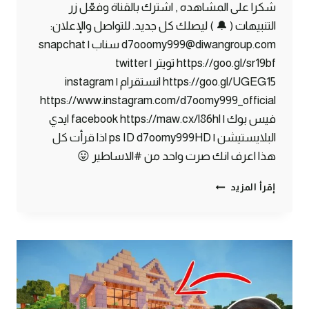
شكرا على المشاهده , اشترك بالقناة وفعّل زر
التنبيهات ( 🔔 ) ليصلك كل جديد. للتواصل والإعلان:
d7ooomy999@diwangroup.com سناب | snapchat
https://goo.gl/sr19bf تويتر | twitter
https://goo.gl/UGEG15 انستقرام | instagram
https://www.instagram.com/d7oomy999_official
فيس بوك | facebook https://maw.cx/l86hl ايدي
البلايستيشن | ps ID d7oomy999HD اذا قرأت كل
هذا اعرف انك صرت واحد من #الاساطير 😛
ماين
إقرأ المزيد
كرافت
#5
|
أكبر
منجم
الماس
في
ماين