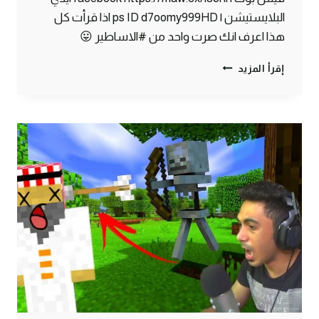
البلايستيشن | ps ID d7oomy999HD اذا قرأت كل
هذا اعرف انك صرت واحد من #الاساطير 😛
ماين
إقرأ المزيد
كرافت
#3
|
هنا
رح
ابني
البيت
الجديد
!