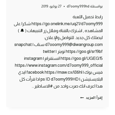
بواسطة
d7oomy999hd
27 يوليو، 2019
رابط تحميل اللعبة
https://go.onelink.me/uq21/d7oomy999 شكرا على
المشاهده , اشترك بالقناة وفعّل زر التنبيهات ( 🔔 )
ليصلك كل جديد. للتواصل والإعلان:
d7ooomy999@diwangroup.com سناب | snapchat
https://goo.gl/sr19bf تويتر | twitter
https://goo.gl/UGEG15 انستقرام | instagram
https://www.instagram.com/d7oomy999_official
فيس بوك | facebook https://maw.cx/l86hl ايدي
البلايستيشن | ps ID d7oomy999HD اذا قرأت كل
هذا اعرف انك صرت واحد من #الاساطير…
ماين
إقرأ المزيد
كرافت
#1
|