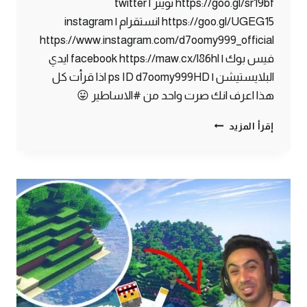
https://goo.gl/sr19bf تويتر | twitter
https://goo.gl/UGEG15 انستقرام | instagram
https://www.instagram.com/d7oomy999_official
فيس بوك | facebook https://maw.cx/l86hl ايدي
البلايستيشن | ps ID d7oomy999HD اذا قرأت كل
هذا اعرف انك صرت واحد من #الاساطير 😛
ماين
إقرأ المزيد
كرافت
#4
|
تجهيز
بناء
البيت
!