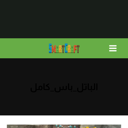
لتجاوز
لى
لمحتوى
الباتل_باس_كامل