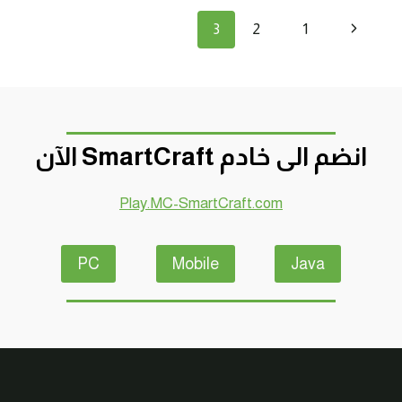
بداية
تنقل
الصفحة
3
2
1
صعبة
!
الصفحة
السابقة
انضم الى خادم SmartCraft الآن
Play.MC-SmartCraft.com
PC
Mobile
Java