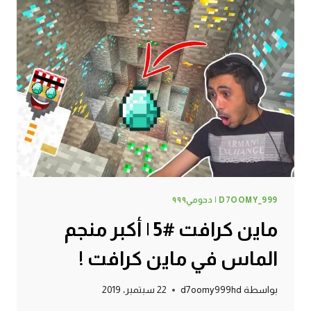
D7OOMY_999 | دحومي٩٩٩
ماين كرافت #5 | أكبر منجم
الماس في ماين كرافت !
بواسطة
d7oomy999hd
22 سبتمبر، 2019