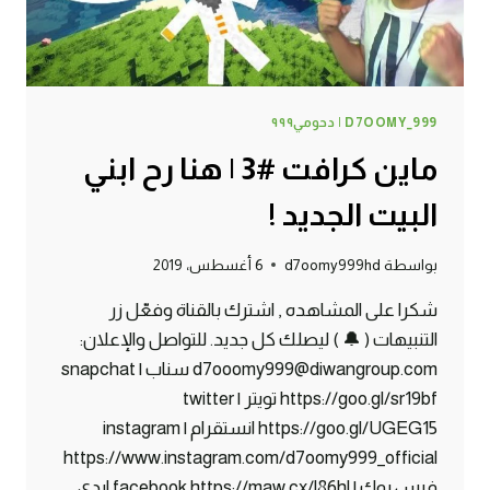
D7OOMY_999 | دحومي٩٩٩
ماين كرافت #3 | هنا رح ابني
البيت الجديد !
بواسطة
d7oomy999hd
6 أغسطس، 2019
شكرا على المشاهده , اشترك بالقناة وفعّل زر
التنبيهات ( 🔔 ) ليصلك كل جديد. للتواصل والإعلان:
d7ooomy999@diwangroup.com سناب | snapchat
https://goo.gl/sr19bf تويتر | twitter
https://goo.gl/UGEG15 انستقرام | instagram
https://www.instagram.com/d7oomy999_official
فيس بوك | facebook https://maw.cx/l86hl ايدي