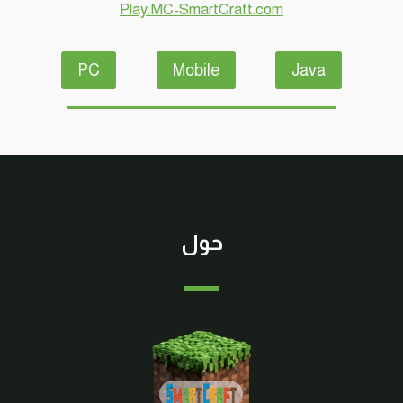
Play.MC-SmartCraft.com
#SMARTCRAFT
PC
Mobile
Java
حول