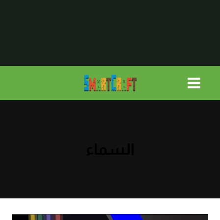
لتجاوز
لى
لمحتوى
السماء