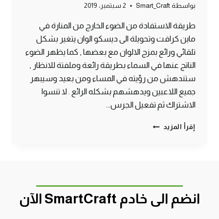
بواسطة
Smart_Craft
2 سبتمبر، 2019
طريقة الاستفادة من الضوء الخارج من المنارة في
ماين كرافت وتحويلة الى ديسكو الوان يتغير بشكل
تلقائي ورائع بمزج الالوان مع بعضها , كما يظهر الضوء
الناتج عنها في السماء بطريقة رائعة وملفتة للانظار ,
ستندهش من رؤيته في المساء ومن بعيد وسيبهر
جميع اللاعبين ويدهشهم بشكله الرائع . لا تنسوا
الاشتراك ثم تفعيل الجرس…
طريقة
إقرأ المزيد
صنع
منارة
ديسكو
يتغير
الوانها
بشكل
انضم الى خادم SmartCraft الآن
رائع
ماين
كرافت