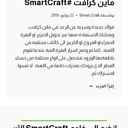
ماين كرافت #SmartCraft
بواسطة
Smart_Craft
22 يوليو، 2019
فوائد جديدة وسريه عن الرعد في ماين كرافت
ويمكنك الاستفادة منها عبر تحويل الخنزير او البقرة
الحمراء او القروي او الكريبر الى كائنات مختلفة في
اللعبه , كما تم وضح اسرار البقرة البنية عندما تقوم
باطعامها الورود فتحصل على انواع مختلفة من حساء
الفطر الذي يزودك بقدرات خاصة في اللعبة . لا تنسوا
الاشتراك ثم…
4
إقرأ المزيد
فوائد
للرعد
لا
تعرفها
وطريقة
تحويل
البقرة