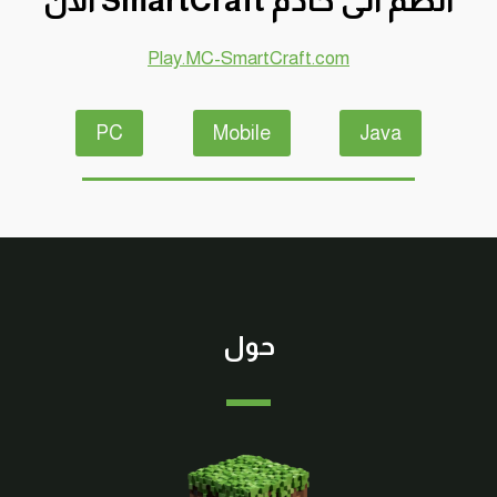
انضم الى خادم SmartCraft الآن
الى
الون
Play.MC-SmartCraft.com
البني
والاستفادة
منها
PC
Mobile
Java
ماين
كرافت
#SMARTCRAFT
حول