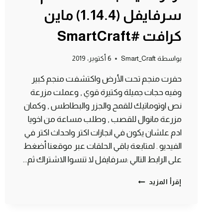
سرفايفل (1.14.4) ماين
كرافت #SmartCraft
بواسطة
Smart_Craft
6 أكتوبر، 2019
حفرت منجم تحت الأرض واكتشفت منجم كبير
وفيه حجات جميلة وكتيرة قوي , وعملت مزرعة
نص اوتوماتيك للقمح والجزر والبطاطس , وكمان
مزرعة مانوال للقصب , وطلب مساعة من اخويا
ادم علشان يكون في انجازات اكتر واحداث اكتر في
الفيديو . لمتابعة باقي الحلقات عبر موقعنا أضغط
على الرابط التالي :سرفايفل لا تنسوا الاشتراك ثم…
الحلقة
إقرأ المزيد
#3
عملت
مزرعة
نص