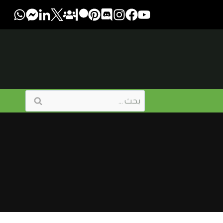
البحث
عن: