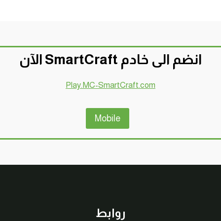
انضم الى خادم SmartCraft الآن
Play.MC-SmartCraft.com
Mobile
روابط