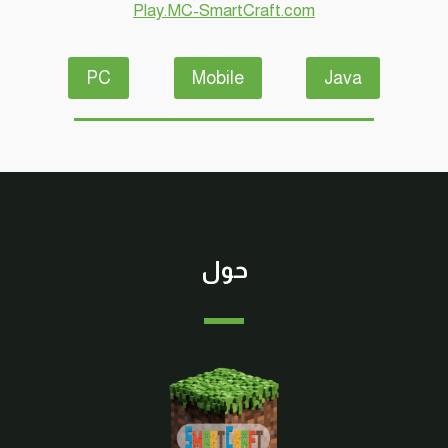
Play.MC-SmartCraft.com
PC
Mobile
Java
حول