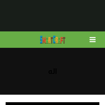
لتجاوز
لى
لمحتوى
اله