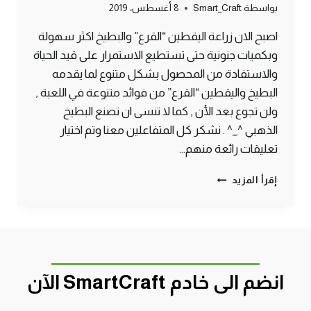
بواسطة
Smart_Craft
8 أغسطس، 2019
اصبح الان زراعة اليقطين “القرع” والبطيخ اكثر سهولة
وبكميات جنونية حتى تستطيع الاستمرار على قيد الحياة
والاستفادة من المحصول بشكل متنوع لما يقدمه
البطيخ واليقطين “القرع” من فوائد متنوعة في اللعبة ,
ولن تجوع بعد الأن , كما لا تنسى ان تصنع البطيخ
الذهبي ^_^ . نشكر كل المتفاعلين معنا وتم اختيار
تعليقات رائعة منهم…
طريقة
إقرأ المزيد
صنع
مزرعة
بطيخ
ويقطين
لانهائية
أوتوماتيكية
انضم الى خادم SmartCraft الآن
ماين
كرافت
#SMARTCRAFT