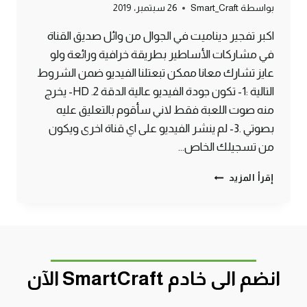
بواسطة
Smart_Craft
26 سبتمبر، 2019
اكبر تفجير ديناميت في الجوال من وائل صديق القناة
في مشاركات الأساطير بطريقة خرافية ورائعة ولو
عايز تشارك معانا ممكن تبعتلنا الفيديو ضمن الشروط
التالية :1- تكون جودة الفيديو عالية الدقة HD .2- يخرج
منه صوت اللعبة فقط لاني سأقوم بالتعليق عليه
بصوتي .3- لم ينشر الفيديو على اي قناة اخرى ويكون
من تسجيلك الخاص…
اكبر
إقرأ المزيد
تفجير
في
الجوال
من
مشاركات
الأساطير
انضم الى خادم SmartCraft الآن
ماين
كرافت
#SMARTCRAFT