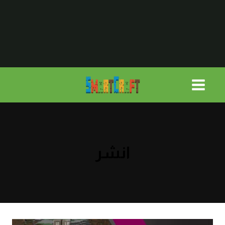
لتجاوز
لى
لمحتوى
انشر