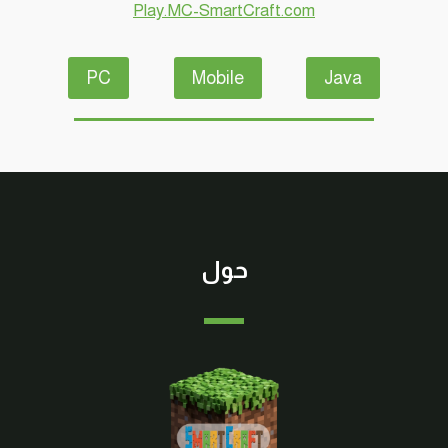
Play.MC-SmartCraft.com
PC
Mobile
Java
حول