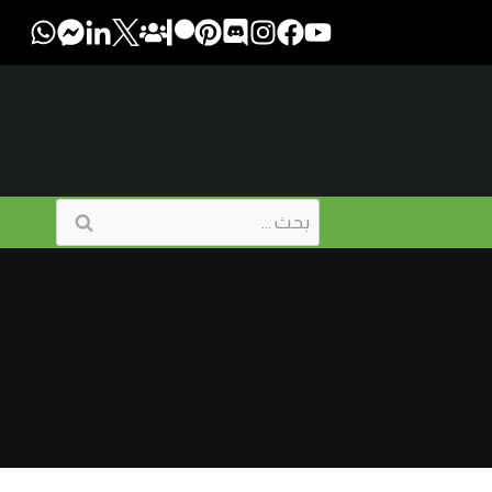
البحث
عن: