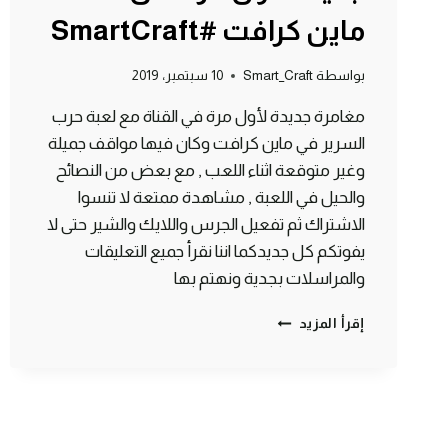
ماين كرافت #SmartCraft
بواسطة
Smart_Craft
10 سبتمبر، 2019
مغامرة جديدة لأول مرة في القناة مع لعبة حرب
السرير في ماين كرافت وكان فيها مواقف جميلة
وغير متوقعة اثناء اللعب , مع بعض من النصائح
والحيل في اللعبة , مشاهدة ممتعة لا تنسوا
الاشتراك ثم تفعيل الجرس واللايك والشير حتى لا
يفوتكم كل جديدكما اننا نقرأ جميع التعليقات
والمراسلات بجدية ونهتم بها
حرب
إقرأ المزيد
السرير
في
مغامرة
جديدة
لأول
مرة