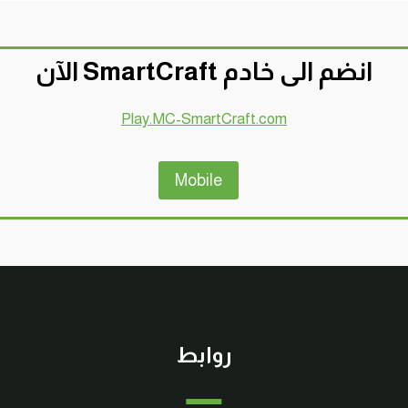
انضم الى خادم SmartCraft الآن
Play.MC-SmartCraft.com
Mobile
روابط