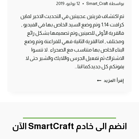
بواسطة
Smart_Craft
12 يوليو، 2019
تم اكتشاف قريتين عجيبتين في التحديث الاخير لماين
كرافت 1.14 وتم وضع السيد الخاص بها في الفيديو ,
فالقرية الأولى للصينين وتم تصميمها بشكل رائع
ومختلف , اما القرية الثانية فهي للفراعنة وتم وضع
البناء الخاص بها متناسب مع الصحراء . لا تنسوا
الاشتراك ثم تفعيل الجرس واللايك والشير حتى لا
يفوتكم كل جديدكما اننا…
اغرب
إقرأ المزيد
قريتين
تم
اكتشافهم
للصينين
والفراعنة
ماين
انضم الى خادم SmartCraft الآن
كرافت
#SMARTCRAFT