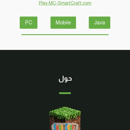
Play.MC-SmartCraft.com
PC
Mobile
Java
حول