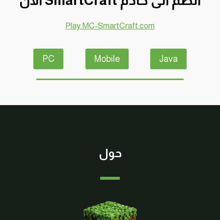
انضم الى خادم SmartCraft الآن
الى
الون
Play.MC-SmartCraft.com
البني
والاستفادة
منها
PC
Mobile
Java
ماين
كرافت
#SMARTCRAFT
حول