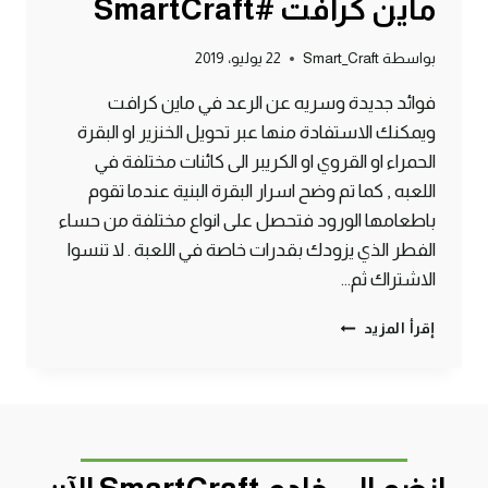
ماين كرافت #SmartCraft
بواسطة
Smart_Craft
22 يوليو، 2019
فوائد جديدة وسريه عن الرعد في ماين كرافت
ويمكنك الاستفادة منها عبر تحويل الخنزير او البقرة
الحمراء او القروي او الكريبر الى كائنات مختلفة في
اللعبه , كما تم وضح اسرار البقرة البنية عندما تقوم
باطعامها الورود فتحصل على انواع مختلفة من حساء
الفطر الذي يزودك بقدرات خاصة في اللعبة . لا تنسوا
الاشتراك ثم…
4
إقرأ المزيد
فوائد
للرعد
لا
تعرفها
وطريقة
تحويل
البقرة