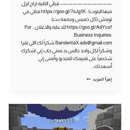
——————————– قناتي الثانية (راح انزل
فيها البثوث) : https://goo.gl/7oJg1K قناتي في
تويتش (كل خميس وجمعة بث):
https://goo.gl/AdYcof للدعاية والاعلان .. For
Business Inquiries:
BanderitaX.ads@gmail.com شكراً لك اللي تقرا
وشكراً لكل واحد جالس يدعمني حاب إني اشكرك
شخصياً على تقييمك للفيديو وأتمنى إني
أسعدتك…
ماين
إقرأ المزيد
كرافت
سكاي
بلوك
:
المعركة
الاخيرة
!
|