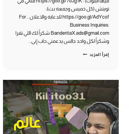
فيها البثوث) : https://goo.gl/7oJg1K قناتي في
تويتش (كل خميس وجمعة بث):
https://goo.gl/AdYcof للدعاية والاعلان .. For
Business Inquiries:
BanderitaX.ads@gmail.com شكراً لك اللي تقرا
وشكراً لكل واحد جالس يدعمني حاب إني…
استعراض
إقرأ المزيد
القيم
باس
وواجهة
الاكس
بوكس
–
تعريق
الثلاثي
في
ماين
كرافت
دنجن