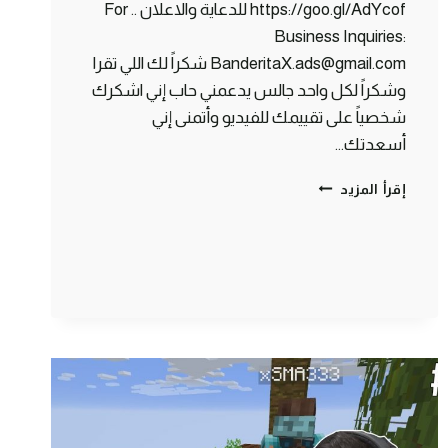
https://goo.gl/AdYcof للدعاية والاعلان .. For
Business Inquiries:
BanderitaX.ads@gmail.com شكراً لك اللي تقرا
وشكراً لكل واحد جالس يدعمني حاب إني اشكرك
شخصياً على تقييمك للفيديو وأتمنى إني
أسعدتك…
أفضل
إقرأ المزيد
لقطات
ماين
كرافت