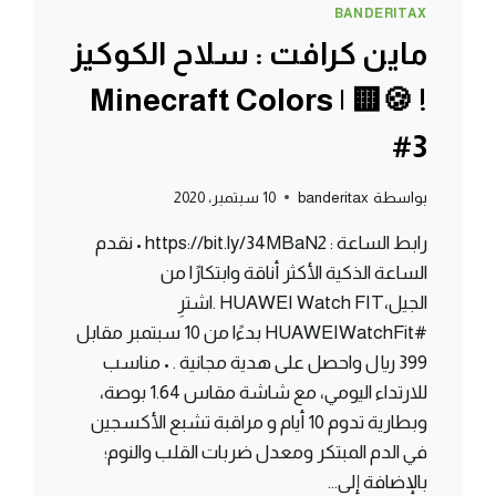
BANDERITAX
ماين كرافت : سلاح الكوكيز
! 🍪🟨 | Minecraft Colors
#3
بواسطة
banderitax
10 سبتمبر، 2020
رابط الساعة : https://bit.ly/34MBaN2 • نقدم
الساعة الذكية الأكثر أناقة وابتكارًا من
الجيل،HUAWEI Watch FIT .اشترِ
#HUAWEIWatchFit بدءًا من 10 سبتمبر مقابل
399 ريال واحصل على هدية مجانية . • مناسب
للارتداء اليومي، مع شاشة مقاس 1.64 بوصة،
وبطارية تدوم 10 أيام و مراقبة تشبع الأكسجين
في الدم المبتكر ومعدل ضربات القلب والنوم؛
بالإضافة إلى…