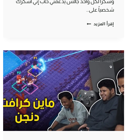
وشكراً لكل واحد جالس يدعمني حاب إني اشكرك
شخصياً على…
ماين
إقرأ المزيد
كرافت
رمضان
:
حماية
القرية
🏯
|
MINECRAFT
#3