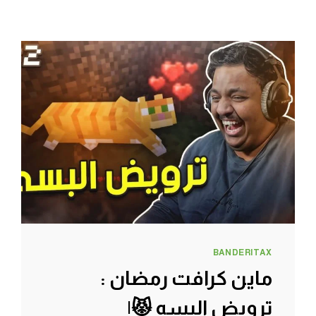
BANDERITAX
ماين كرافت رمضان :
ترويض البسه 😾|