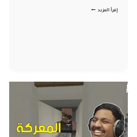
ماين
إقرأ المزيد
كرافت
:
سلاح
الكوكيز
!
🍪
🟨
|
MINECRAFT
COLORS
#3