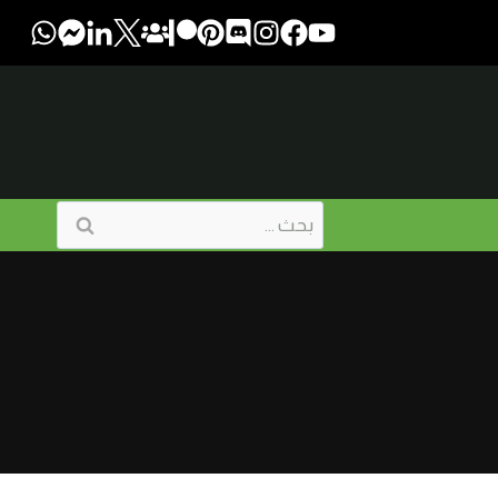
البحث
عن: