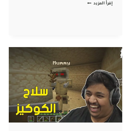
ماين
إقرأ المزيد
كرافت
رمضان
:
ترويض
البسه
😾|
MINECRAFT
#2