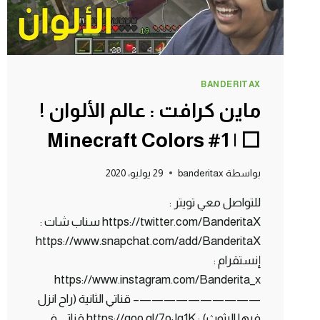
😂
BANDERITAX
ماين كرافت : عالم الألوان !
⬜ | Minecraft Colors #1
بواسطة
banderitax
29 يوليو، 2020
للتواصل معي تويتر :
https://twitter.com/BanderitaX سناب شات :
https://www.snapchat.com/add/BanderitaX
إنستقرام :
https://www.instagram.com/Banderita_x
——————————– قناتي الثانية (راح انزل
فيها البثوث) : https://goo.gl/7oJg1K قناتي في