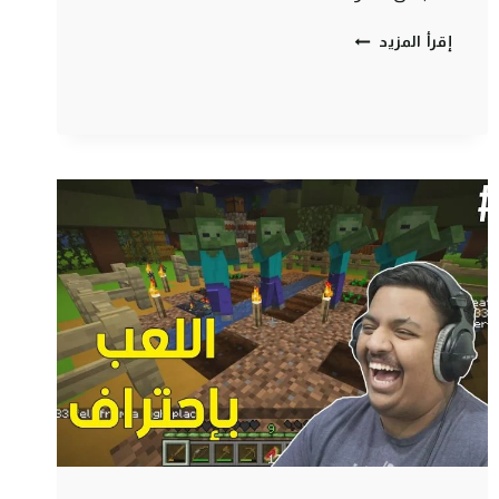
ماين
إقرأ المزيد
كرافت
رمضان
:
صفحة
جديدة
|
MINECRAFT
#1