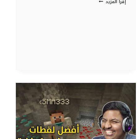
ماين
إقرأ المزيد
كرافت
:
اكثر
فيديو
اندعس
فيه
محمد
!
😂
🟧
|
MINECRAFT
COLORS
#2