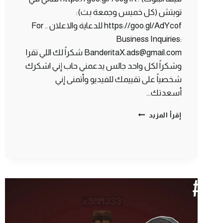
تويتش (كل خميس وجمعة بث):
https://goo.gl/AdYcof للدعاية والاعلان .. For
Business Inquiries:
BanderitaX.ads@gmail.com شكراً لك اللي تقرا
وشكراً لكل واحد جالس يدعمني حاب إني اشكرك
شخصياً على تقييمك للفيديو وأتمنى إني
أسعدتك…
ماين
إقرأ المزيد
كرافت
:
عالم
الألوان
!
⬜
|
MINECRAFT
COLORS
#1