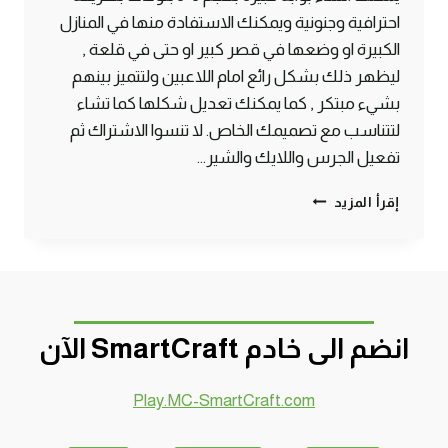
احترافية وجنونية ويمكنك الاستفادة منها في المنازل
الكبيرة او وضعها في قصر كبير او حتى في قلعة ,
ليظهر ذلك بشكل رائع امام اللاعبين ولتتميز بينهم
بشيء مبتكر , كما يمكنك تعديل شكلها كما تشاء
لتتناسب مع تصميمك الخاص. لا تنسوا الاشتراك ثم
تفعيل الجرس واللايك والشير…
طريقة
إقرأ المزيد
صنع
بوابة
ثلاثية
3*3
بشكل
احترافي
انضم الى خادم SmartCraft الآن
ماين
كرافت
#SMARTCRAFT
Play.MC-SmartCraft.com