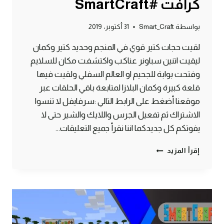
كرافت #SmartCraft
بواسطة
Smart_Craft
31 أكتوبر، 2019
لقيت حجات كتير قوي في المنجم وحديد كتير وكمان
ليقيت اتنين سباونر عناكب واكتشفت مكان للسلايم
وفتحت بوابة للجحيم او العالم السفلي ولقيت فيها
قلعة كبيرة وكمان البلازا لمتابعة باقي الحلقات عبر
موقعنا أضغط على الرابط التالي :سرفايفل لا تنسوا
الاشتراك ثم تفعيل الجرس واللايك والشير حتى لا
يفوتكم كل جديدكما اننا نقرأ جميع التعليقات…
الحلقة
إقرأ المزيد
#5
جهزت
المنجم
وفتحت
بوابة
للجحيم
–