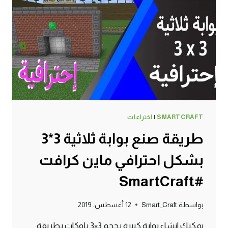
سرفايفل
(1.14.4)
ماين
كرافت
#SMARTCRAFT
SMARTCRAFT
|
اختراعات
طريقة صنع بوابة ثلاثية 3*3
بشكل احترافي ماين كرافت
#SmartCraft
بواسطة
Smart_Craft
12 أغسطس، 2019
يمكنك انشاء بوابة كبيرة بحجم 3×3 بلوكات بطريقة