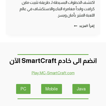
اكتشف الخطوات البسيطة لـ طريقة تثبيت ماين
كرافت وابدأ مغامرة البناء والاستكشاف في عالم
اللعبة المثير بأمان ويسر.
دليلك
إقرأ المزيد
لتثبيت
ماين
كرافت
بسهولة
وسرعة
انضم الى خادم SmartCraft الآن
Play.MC-SmartCraft.com
PC
Mobile
Java