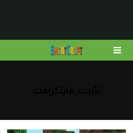
لتجاوز
لى
لمحتوى
تثبيت_ماينكرافت