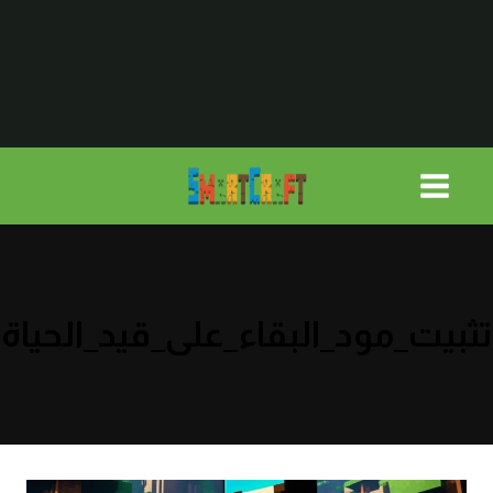
لتجاوز
لى
لمحتوى
تثبيت_مود_البقاء_على_قيد_الحياة