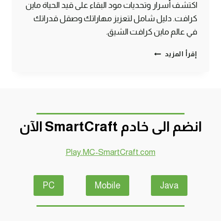
اكتشف أسرار وتحديات مود البقاء على قيد الحياة ماين
كرافت. دليل شامل لتعزيز مهاراتك وصقل قدراتك
في عالم ماين كرافت الشيق.
دليل
إقرأ المزيد
مود
البقاء
في
ماين
كرافت
–
انضم الى خادم SmartCraft الآن
النجاة
المثيرة
Play.MC-SmartCraft.com
PC
Mobile
Java