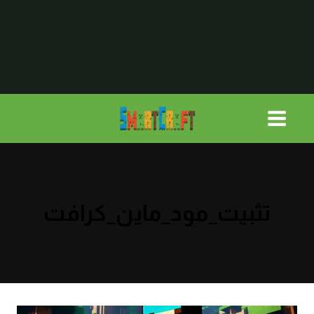
لتجاوز
لى
لمحتوى
تثبيت_مود_ماين_كرافت