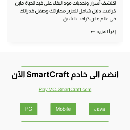
اكتشف أسرار وتحديات مود البقاء على قيد الحياة ماين
كرافت. دليل شامل لتعزيز مهاراتك وصقل قدراتك
في عالم ماين كرافت الشيق.
دليل
إقرأ المزيد
مود
البقاء
في
ماين
كرافت
–
انضم الى خادم SmartCraft الآن
النجاة
المثيرة
Play.MC-SmartCraft.com
PC
Mobile
Java