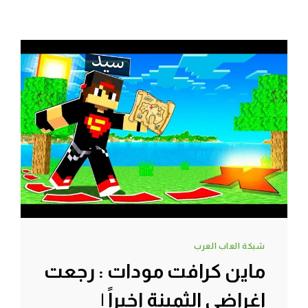
شبكة العاب العرب
ماين كرافت مودات : رجعت
اغراضي الثمينة اخيراً |