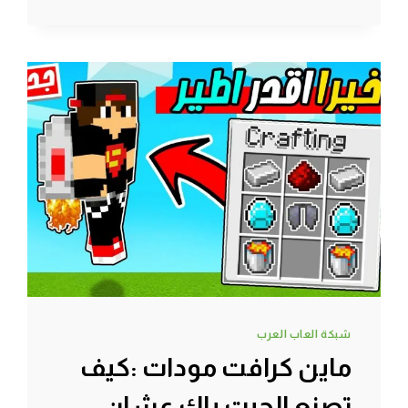
مودات
:
رجعت
اغراضي
الثمينة
اخيراً
|
MINECRAFT
!!
😱
🔥
شبكة العاب العرب
ماين كرافت مودات :كيف
تصنع الجيت باك عشان