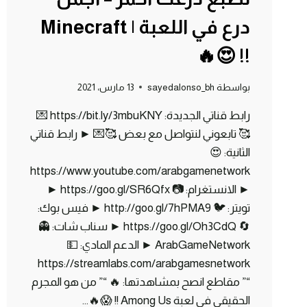
درع في اللعبة | Minecraft
!! 😍🔥
بواسطة
sayedalonso_bh
13 مارس، 2021
رابط قناتي الجديدة: https://bit.ly/3mbuKNY 💌
🥰 تابعوني لنتواصل مع بعض 🥰💌 ► رابط قناتي
الثانية: 😍
https://www.youtube.com/arabgamenetwork
► الانستغرام: 📷 https://goo.gl/SR6Qfx ►
تويتر: 🐦 http://goo.gl/7hPMA9 ► فيس بوك:
🔄 https://goo.gl/Oh3CdQ ► سناب شات: 👻
ArabGameNetwork ► الدعم المادي: 💵
https://streamlabs.com/arabgamesnetwork
“” مقاطع انصح بمشاهدتها: 🔥 “” من هو المجرم
الحقيقي في لعبة Among Us !! 😱🔥…