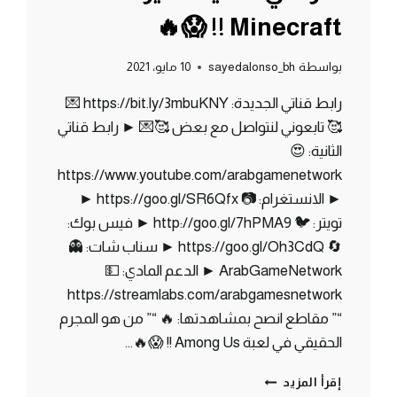
Minecraft !! 😱🔥
بواسطة
sayedalonso_bh
10 مايو، 2021
رابط قناتي الجديدة: https://bit.ly/3mbuKNY 💌
🥰 تابعوني لنتواصل مع بعض 🥰💌 ► رابط قناتي
الثانية: 😍
https://www.youtube.com/arabgamenetwork
► الانستغرام: 📷 https://goo.gl/SR6Qfx ►
تويتر: 🐦 http://goo.gl/7hPMA9 ► فيس بوك:
🔄 https://goo.gl/Oh3CdQ ► سناب شات: 👻
ArabGameNetwork ► الدعم المادي: 💵
https://streamlabs.com/arabgamesnetwork
“” مقاطع انصح بمشاهدتها: 🔥 “” من هو المجرم
الحقيقي في لعبة Among Us !! 😱🔥…
ماين
إقرأ المزيد
كرافت