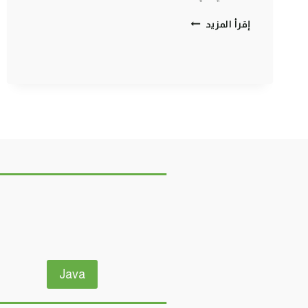
ماين
إقرأ المزيد
كرافت
مودات
:
كيف
تصبغ
درعك
احمر
–
اجمل
درع
في
اللعبة
|
MINECRAFT
!!
😍
🔥
Java