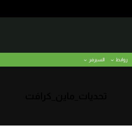
روابط
السيرفر
تحديات_ماين_كرافت