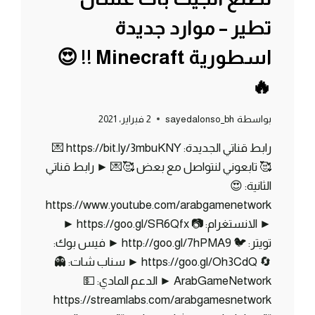
تطير – موارد جديدة
اسطورية Minecraft !! 😍
🔥
بواسطة
sayedalonso_bh
2 فبراير، 2021
رابط قناتي الجديدة: https://bit.ly/3mbuKNY 💌
🥰 تابعوني لنتواصل مع بعض 🥰💌 ► رابط قناتي
الثانية: 😍
https://www.youtube.com/arabgamenetwork
► الانستغرام: 📷 https://goo.gl/SR6Qfx ►
تويتر: 🐦 http://goo.gl/7hPMA9 ► فيس بوك:
🔄 https://goo.gl/Oh3CdQ ► سناب شات: 👻
ArabGameNetwork ► الدعم المادي: 💵
https://streamlabs.com/arabgamesnetwork