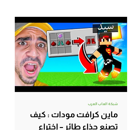
شبكة العاب العرب
ماين كرافت مودات : كيف
تصنع حذاء طائر – اختراع