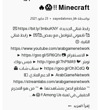
Minecraft !! 😱🔥
بواسطة
sayedalonso_bh
23 مايو، 2021
رابط قناتي الجديدة: https://bit.ly/3mbuKNY 💌
🥰 تابعوني لنتواصل مع بعض 🥰💌 ► رابط قناتي
الثانية: 😍
https://www.youtube.com/arabgamenetwork
► الانستغرام: 📷 https://goo.gl/SR6Qfx ►
تويتر: 🐦 http://goo.gl/7hPMA9 ► فيس بوك:
🔄 https://goo.gl/Oh3CdQ ► سناب شات: 👻
ArabGameNetwork ► الدعم المادي: 💵
https://streamlabs.com/arabgamesnetwork
“” مقاطع انصح بمشاهدتها: 🔥 “” من هو المجرم
الحقيقي في لعبة Among Us !! 😱🔥…
ماين
إقرأ المزيد
كرافت