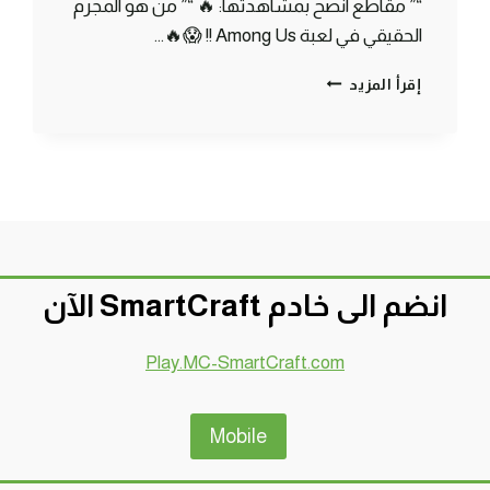
“” مقاطع انصح بمشاهدتها: 🔥 “” من هو المجرم
الحقيقي في لعبة Among Us !! 😱🔥…
ماين
إقرأ المزيد
كرافت
مودات
:كيف
تصنع
الجيت
باك
عشان
تطير
–
انضم الى خادم SmartCraft الآن
موارد
جديدة
اسطورية
Play.MC-SmartCraft.com
MINECRAFT
!!
😍
Mobile
🔥