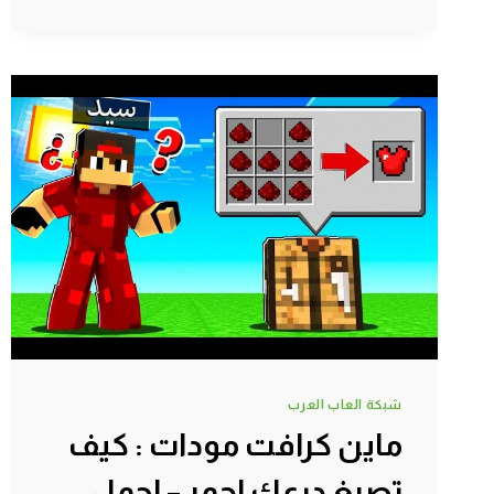
مودات
:
صنعت
المكنسة
العجيبة
|
MINECRAFT
!!
😱
🔥
شبكة العاب العرب
ماين كرافت مودات : كيف
تصبغ درعك احمر – اجمل