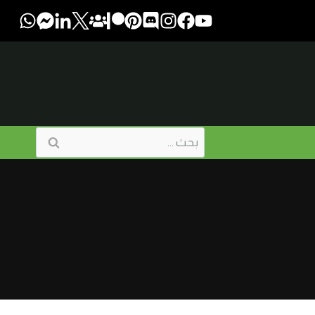
البحث
عن: