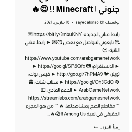
جنوني | Minecraft !! 😍🔥
بواسطة
sayedalonso_bh
18 مارس، 2021
رابط قناتي الجديدة: https://bit.ly/3mbuKNY 💌
🥰 تابعوني لنتواصل مع بعض 🥰💌 ► رابط قناتي
الثانية: 😍
https://www.youtube.com/arabgamenetwork
► الانستغرام: 📷 https://goo.gl/SR6Qfx ►
تويتر: 🐦 http://goo.gl/7hPMA9 ► فيس بوك:
🔄 https://goo.gl/Oh3CdQ ► سناب شات: 👻
ArabGameNetwork ► الدعم المادي: 💵
https://streamlabs.com/arabgamesnetwork
“” مقاطع انصح بمشاهدتها: 🔥 “” من هو المجرم
الحقيقي في لعبة Among Us !! 😱🔥…
ماين
إقرأ المزيد
كرافت