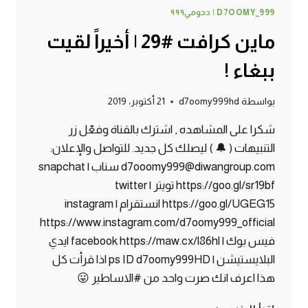
D7OOMY_999 | دحومي٩٩٩
ماين كرافت #29 | أخيراً لقيت
ببغاء !
بواسطة
d7oomy999hd
21 أكتوبر، 2019
شكرا على المشاهده , اشترك بالقناة وفعّل زر
التنبيهات ( 🔔 ) ليصلك كل جديد. للتواصل والإعلان:
d7ooomy999@diwangroup.com سناب | snapchat
https://goo.gl/sr19bf تويتر | twitter
https://goo.gl/UGEG15 انستقرام | instagram
https://www.instagram.com/d7oomy999_official
فيس بوك | facebook https://maw.cx/l86hl ايدي
البلايستيشن | ps ID d7oomy999HD اذا قرأت كل
هذا اعرف انك صرت واحد من #الاساطير 😛
ماين