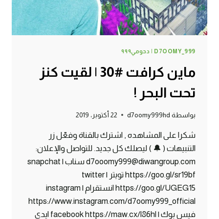
D7OOMY_999 | دحومي٩٩٩
ماين كرافت #30 | لقيت كنز
تحت البحر !
بواسطة
d7oomy999hd
22 أكتوبر، 2019
شكرا على المشاهده , اشترك بالقناة وفعّل زر
التنبيهات ( 🔔 ) ليصلك كل جديد. للتواصل والإعلان:
d7ooomy999@diwangroup.com سناب | snapchat
https://goo.gl/sr19bf تويتر | twitter
https://goo.gl/UGEG15 انستقرام | instagram
https://www.instagram.com/d7oomy999_official
فيس بوك | facebook https://maw.cx/l86hl ايدي