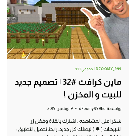
D7OOMY_999 | دحومي٩٩٩
ماين كرافت #32 | تصميم جديد
للبيت و المخزن !
بواسطة
d7oomy999hd
9 نوفمبر، 2019
شكرا على المشاهده , اشترك بالقناة وفعّل زر
التنبيهات ( 🔔 ) ليصلك كل جديد. رابط تحميل التطبيق :