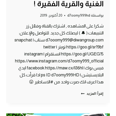
الغنية والقرية الفقيرة !
بواسطة
d7oomy999hd
20 أكتوبر، 2019
شكرا على المشاهده , اشترك بالقناة وفعّل زر
التنبيهات ( 🔔 ) ليصلك كل جديد. للتواصل والإعلان:
d7ooomy999@diwangroup.com سناب | snapchat
https://goo.gl/sr19bf تويتر | twitter
https://goo.gl/UGEG15 انستقرام | instagram
https://www.instagram.com/d7oomy999_official
فيس بوك | facebook https://maw.cx/l86hl ايدي
البلايستيشن | ps ID d7oomy999HD اذا قرأت كل
هذا اعرف انك صرت واحد من #الاساطير 😛
ماين
إقرأ المزيد
كرافت
#28
|
القرية