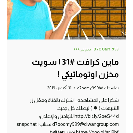
D7OOMY_999 | دحومي٩٩٩
ماين كرافت #31 | سويت
مخزن اوتوماتيكي !
بواسطة
d7oomy999hd
31 أكتوبر، 2019
شكرا على المشاهده , اشترك بالقناة وفعّل زر
التنبيهات ( 🔔 ) ليصلك كل جديد.
http://bit.ly/2oeS44d للتواصل والإعلان:
d7ooomy999@diwangroup.com سناب | snapchat
https://goo.gl/sr19bf تويتر | twitter