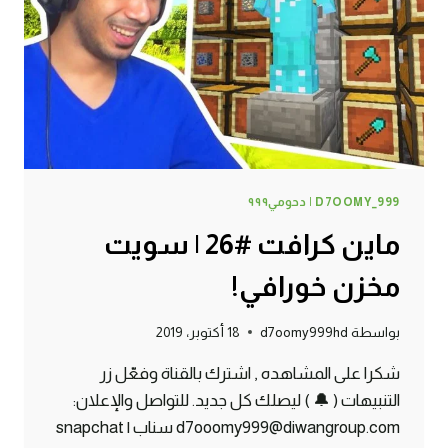
D7OOMY_999 | دحومي٩٩٩
ماين كرافت #26 | سويت
مخزن خورافي!
بواسطة
d7oomy999hd
18 أكتوبر، 2019
شكرا على المشاهده , اشترك بالقناة وفعّل زر
التنبيهات ( 🔔 ) ليصلك كل جديد. للتواصل والإعلان:
d7ooomy999@diwangroup.com سناب | snapchat