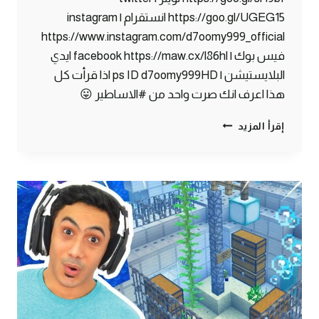
https://goo.gl/UGEG15 انستقرام | instagram
https://www.instagram.com/d7oomy999_official
فيس بوك | facebook https://maw.cx/l86hl ايدي
البلايستيشن | ps ID d7oomy999HD اذا قرأت كل
هذا اعرف انك صرت واحد من #الاساطير 😛
ماين
إقرأ المزيد
كرافت
#31
|
سويت
مخزن
اوتوماتيكي
!