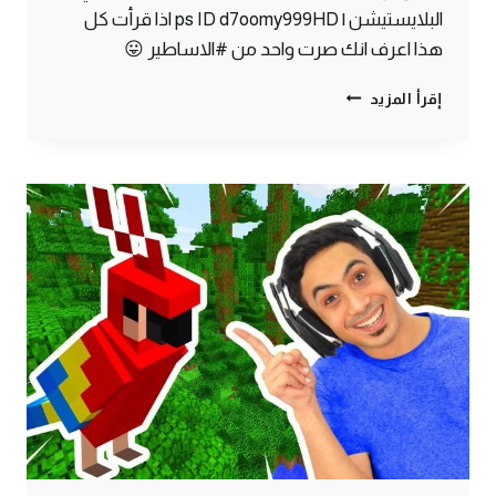
البلايستيشن | ps ID d7oomy999HD اذا قرأت كل
هذا اعرف انك صرت واحد من #الاساطير 😛
ماين
إقرأ المزيد
كرافت
#30
|
لقيت
كنز
تحت
البحر
!