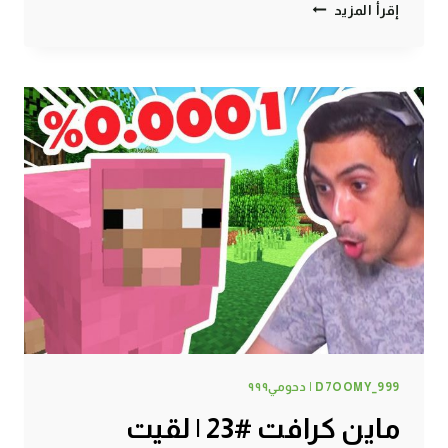
ماين
إقرأ المزيد
كرافت
#24
|
مزارع
لا
نهائية
!
D7OOMY_999 | دحومي٩٩٩
ماين كرافت #23 | لقيت