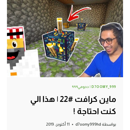
لقيت
الخروف
النادر
!
D7OOMY_999 | دحومي٩٩٩
ماين كرافت #22 | هذا الي
كنت احتاجة !
بواسطة
d7oomy999hd
11 أكتوبر، 2019