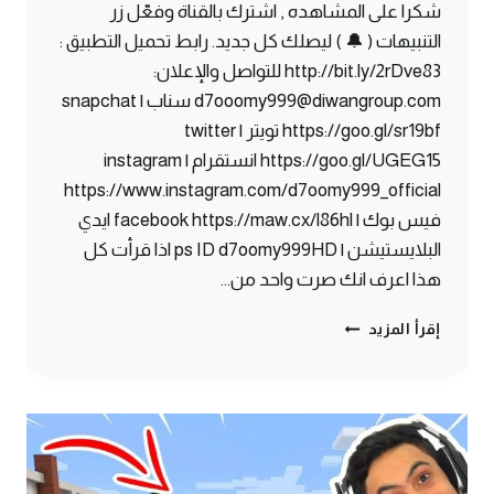
شكرا على المشاهده , اشترك بالقناة وفعّل زر
التنبيهات ( 🔔 ) ليصلك كل جديد. رابط تحميل التطبيق :
http://bit.ly/2rDve83 للتواصل والإعلان:
d7ooomy999@diwangroup.com سناب | snapchat
https://goo.gl/sr19bf تويتر | twitter
https://goo.gl/UGEG15 انستقرام | instagram
https://www.instagram.com/d7oomy999_official
فيس بوك | facebook https://maw.cx/l86hl ايدي
البلايستيشن | ps ID d7oomy999HD اذا قرأت كل
هذا اعرف انك صرت واحد من…
ماين
إقرأ المزيد
كرافت
#33
|
التجهيز
للقرية
الصينية