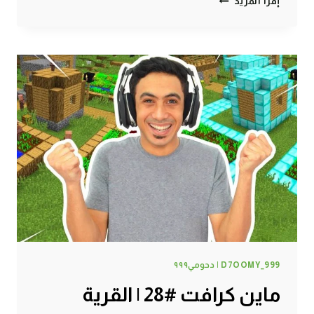
إقرأ المزيد
كرافت
#29
|
أخيراً
لقيت
ببغاء
!
D7OOMY_999 | دحومي٩٩٩
ماين كرافت #28 | القرية