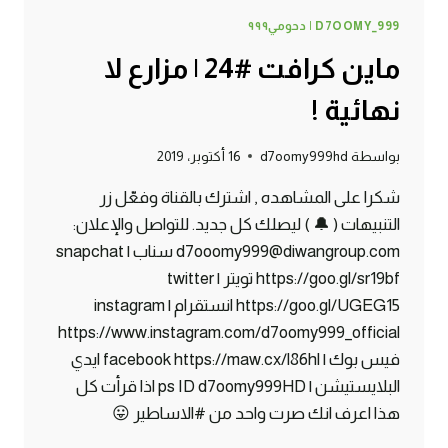
D7OOMY_999 | دحومي٩٩٩
ماين كرافت #24 | مزارع لا
نهائية !
بواسطة
d7oomy999hd
16 أكتوبر، 2019
شكرا على المشاهده , اشترك بالقناة وفعّل زر
التنبيهات ( 🔔 ) ليصلك كل جديد. للتواصل والإعلان:
d7ooomy999@diwangroup.com سناب | snapchat
https://goo.gl/sr19bf تويتر | twitter
https://goo.gl/UGEG15 انستقرام | instagram
https://www.instagram.com/d7oomy999_official
فيس بوك | facebook https://maw.cx/l86hl ايدي
البلايستيشن | ps ID d7oomy999HD اذا قرأت كل
هذا اعرف انك صرت واحد من #الاساطير 😛