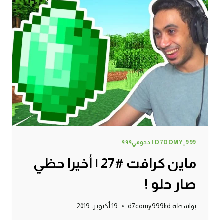
الغنية
والقرية
الفقيرة
!
D7OOMY_999 | دحومي٩٩٩
ماين كرافت #27 | أخيرا حظي
صار حلو !
بواسطة
d7oomy999hd
19 أكتوبر، 2019