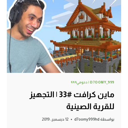
D7OOMY_999 | دحومي٩٩٩
ماين كرافت #33 | التجهيز
للقرية الصينية
بواسطة
d7oomy999hd
12 ديسمبر، 2019