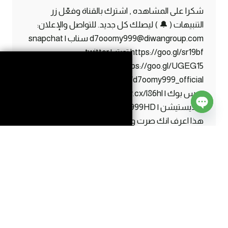
شكرا على المشاهده , اشترك بالقناة وفعّل زر
التنبيهات ( 🔔 ) ليصلك كل جديد. للتواصل والإعلان:
d7ooomy999@diwangroup.com سناب | snapchat
https://goo.gl/sr19bf تويتر | twitter
https://goo.gl/UGEG15 انستقرام | instagram
https://www.instagram.com/d7oomy999_official
فيس بوك | facebook https://maw.cx/l86hl ايدي
البلايستيشن | ps ID d7oomy999HD اذا قرأت كل
Open
هذا اعرف انك صرت واحد من #الاساطير 😛
chaty
ماين
إقرأ المزيد
كرافت
#22
|
هذا
الي
كنت
احتاجة
!