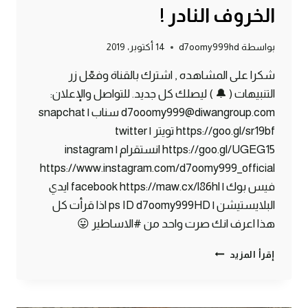
الخروف النادر !
بواسطة
d7oomy999hd
14 أكتوبر، 2019
شكرا على المشاهده , اشترك بالقناة وفعّل زر
التنبيهات ( 🔔 ) ليصلك كل جديد. للتواصل والإعلان:
d7ooomy999@diwangroup.com سناب | snapchat
https://goo.gl/sr19bf تويتر | twitter
https://goo.gl/UGEG15 انستقرام | instagram
https://www.instagram.com/d7oomy999_official
فيس بوك | facebook https://maw.cx/l86hl ايدي
البلايستيشن | ps ID d7oomy999HD اذا قرأت كل
هذا اعرف انك صرت واحد من #الاساطير 😛
ماين
إقرأ المزيد
كرافت
#23
|