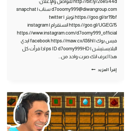
http://bit.ly/2oeS44d للتواصل والإعلان:
d7ooomy999@diwangroup.com سناب | snapchat
https://goo.gl/sr19bf تويتر | twitter
https://goo.gl/UGEG15 انستقرام | instagram
https://www.instagram.com/d7oomy999_official
فيس بوك | facebook https://maw.cx/l86hl ايدي
البلايستيشن | ps ID d7oomy999HD اذا قرأت كل
هذا اعرف انك صرت واحد من…
ماين
إقرأ المزيد
كرافت
#32
|
تصميم
جديد
للبيت
و
المخزن
!