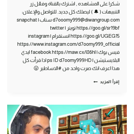
شكرا على المشاهده , اشترك بالقناة وفعّل زر
التنبيهات ( 🔔 ) ليصلك كل جديد. للتواصل والإعلان:
d7ooomy999@diwangroup.com سناب | snapchat
https://goo.gl/sr19bf تويتر | twitter
https://goo.gl/UGEG15 انستقرام | instagram
https://www.instagram.com/d7oomy999_official
فيس بوك | facebook https://maw.cx/l86hl ايدي
البلايستيشن | ps ID d7oomy999HD اذا قرأت كل
هذا اعرف انك صرت واحد من #الاساطير 😛
ماين
إقرأ المزيد
كرافت
#27
|
أخيرا
حظي
صار
حلو
!