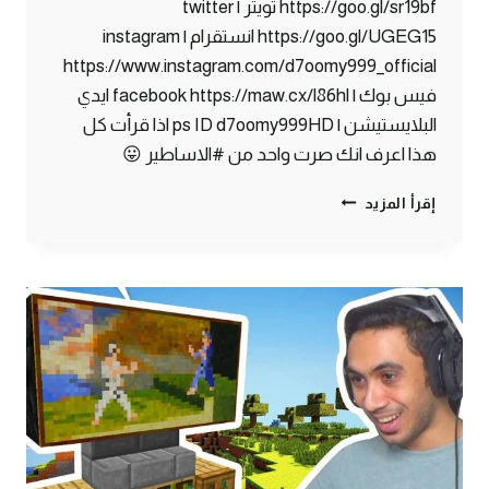
https://goo.gl/sr19bf تويتر | twitter
https://goo.gl/UGEG15 انستقرام | instagram
https://www.instagram.com/d7oomy999_official
فيس بوك | facebook https://maw.cx/l86hl ايدي
البلايستيشن | ps ID d7oomy999HD اذا قرأت كل
هذا اعرف انك صرت واحد من #الاساطير 😛
ماين
إقرأ المزيد
كرافت
#26
|
سويت
مخزن
خورافي!