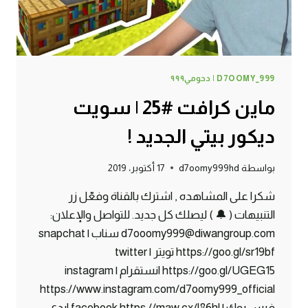
D7OOMY_999 | دحومي٩٩٩
ماين كرافت #25 | سويت
ديكور بيتي الجديد !
بواسطة
d7oomy999hd
17 أكتوبر، 2019
شكرا على المشاهده , اشترك بالقناة وفعّل زر
التنبيهات ( 🔔 ) ليصلك كل جديد. للتواصل والإعلان:
d7ooomy999@diwangroup.com سناب | snapchat
https://goo.gl/sr19bf تويتر | twitter
https://goo.gl/UGEG15 انستقرام | instagram
https://www.instagram.com/d7oomy999_official
فيس بوك | facebook https://maw.cx/l86hl ايدي