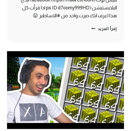
البلايستيشن | ps ID d7oomy999HD اذا قرأت كل
هذا اعرف انك صرت واحد من #الاساطير 😛
ماين
إقرأ المزيد
كرافت
#25
|
سويت
ديكور
بيتي
الجديد
!