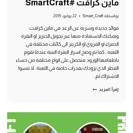
ماين كرافت #SmartCraft
بواسطة
Smart_Craft
22 يوليو، 2019
فوائد جديدة وسريه عن الرعد في ماين كرافت
ويمكنك الاستفادة منها عبر تحويل الخنزير او البقرة
الحمراء او القروي او الكريبر الى كائنات مختلفة في
اللعبه , كما تم وضح اسرار البقرة البنية عندما تقوم
باطعامها الورود فتحصل على انواع مختلفة من حساء
الفطر الذي يزودك بقدرات خاصة في اللعبة . لا تنسوا
الاشتراك ثم…
4
إقرأ المزيد
فوائد
للرعد
لا
تعرفها
وطريقة
تحويل
البقرة