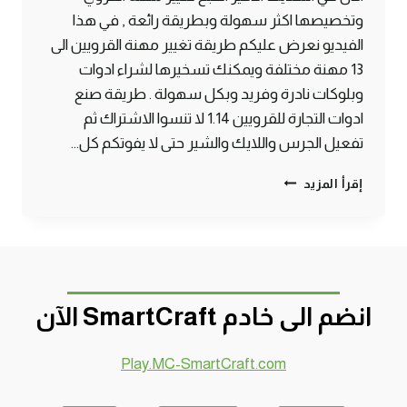
وتخصيصها اكثر سهولة وبطريقة رائعة , في هذا
الفيديو نعرض عليكم طريقة تغيير مهنة القرويين الى
13 مهنة مختلفة ويمكنك تسخيرها لشراء ادوات
وبلوكات نادرة وفريد وبكل سهولة . طريقة صنع
ادوات التجارة للقرويين 1.14 لا تنسوا الاشتراك ثم
تفعيل الجرس واللايك والشير حتى لا يفوتكم كل…
طريقة
إقرأ المزيد
تغيير
مهنة
القرويين
الى
13
مهنه
انضم الى خادم SmartCraft الآن
1.14
ماين
كرافت
Play.MC-SmartCraft.com
#SMARTCRAFT