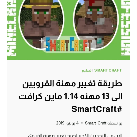
الى
الون
البني
والاستفادة
منها
ماين
كرافت
#SMARTCRAFT
SMARTCRAFT
|
تعليم
طريقة تغيير مهنة القرويين
الى 13 مهنه 1.14 ماين كرافت
#SmartCraft
بواسطة
Smart_Craft
4 يوليو، 2019
الان في التحديث الاخير اصبح تغيير مهنة القروي