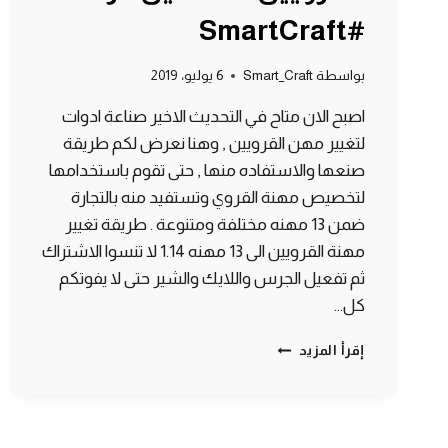
#SmartCraft
بواسطة
Smart_Craft
6 يوليو، 2019
اصبح الان متاح في التحديث الاخير صناعة ادوات
لتغيير مهن القرويين , وهنا نعرض لكم طريقة
صنعها والاستفاده منها , حتى تقوم باستخدامها
لتخصيص مهنة القروي وتستفيد منه بالتجارة
ضمن 13 مهنه مختلفة ومتنوعة . طريقة تغيير
مهنة القرويين الى 13 مهنه 1.14 لا تنسوا الاشتراك
ثم تفعيل الجرس واللايك والشير حتى لا يفوتكم
كل…
طريقة
إقرأ المزيد
صنع
ادوات
التجارة
للقرويين