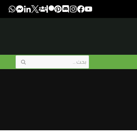
البحث
عن: