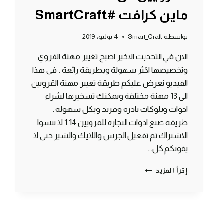
ماين كرافت #SmartCraft
بواسطة
Smart_Craft
4 يوليو، 2019
الان في التحديث الاخير اصبح تغيير مهنة القروي
وتخصيصها اكثر سهولة وبطريقة رائعة , في هذا
الفيديو نعرض عليكم طريقة تغيير مهنة القرويين
الى 13 مهنة مختلفة ويمكنك تسخيرها لشراء
ادوات وبلوكات نادرة وفريد وبكل سهولة .
طريقة صنع ادوات التجارة للقرويين 1.14 لا تنسوا
الاشتراك ثم تفعيل الجرس واللايك والشير حتى لا
يفوتكم كل…
طريقة
إقرأ المزيد
تغيير
مهنة
القرويين
الى