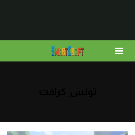
لتجاوز
لى
لمحتوى
تونس_كرافت