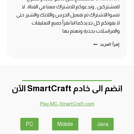
للمشتركين , وندعوكم للاشتراك معنا في القناة . لا
تنسوا الاشتراك ثم تفعيل الجرس واللايك والشير حتى
لا يفوتكم كل جديدكما اننا نقرأ جميع التعليقات
والمراسلات بجدية ونهتم بها
ماين
إقرأ المزيد
كرافت
#SMARTCRAFT
انضم الى خادم SmartCraft الآن
Play.MC-SmartCraft.com
PC
Mobile
Java