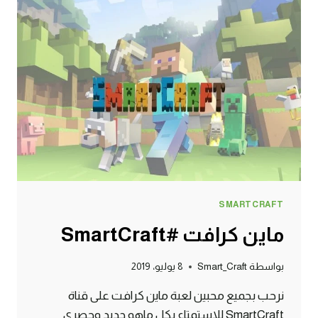
SMARTCRAFT
ماين كرافت #SmartCraft
بواسطة
Smart_Craft
8 يوليو، 2019
نرحب بجميع محبين لعبة ماين كرافت على قناة
SmartCraft للاستمتاع بكل ماهو جديد وحصري