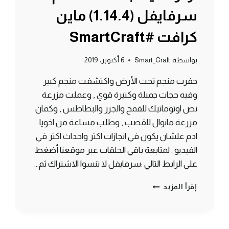
سرفايفل (1.14.4) ماين
كرافت #SmartCraft
بواسطة
Smart_Craft
6 أكتوبر، 2019
حفرت منجم تحت الأرض واكتشفت منجم كبير
وفيه حجات جميلة وكتيرة قوي , وعملت مزرعة
نص اوتوماتيك للقمح والجزر والبطاطس , وكمان
مزرعة مانوال للقصب , وطلب مساعة من اخويا
ادم علشان يكون في انجازات اكتر واحداث اكتر في
الفيديو . لمتابعة باقي الحلقات عبر موقعنا أضغط
على الرابط التالي :سرفايفل لا تنسوا الاشتراك ثم…
الحلقة
إقرأ المزيد
#3
عملت
مزرعة
نص