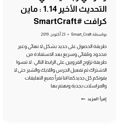
التحديث الأخير 1.14 : ماين
كرافت #SmartCraft
بواسطة
Smart_Craft
23 أكتوبر، 2019
طريقة الحصول على حديد بشكل لا نهائي وغير
محدود وتلقائي وسريع بعد الاستفادة من
طريقة تزاوج القرويين على الرابط التالي : لا تنسوا
الاشتراك ثم تفعيل الجرس واللايك والشير حتى لا
يفوتكم كل جديدكما اننا نقرأ جميع التعليقات
والمراسلات بجدية ونهتم بها
مصنع
إقرأ المزيد
حديد
لا
نهائي
وخرافي
وبسيط