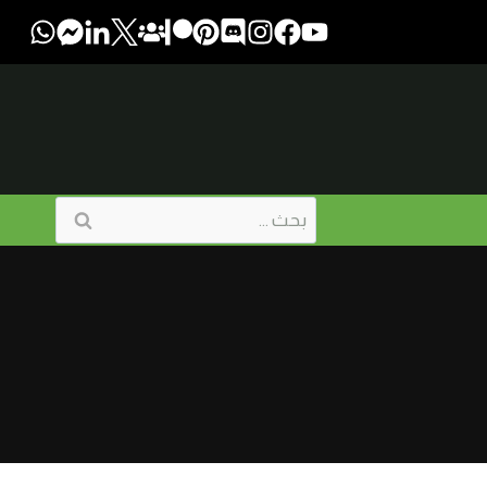
البحث
عن: