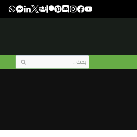
البحث
عن: