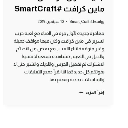
ماين كرافت #SmartCraft
بواسطة
Smart_Craft
10 سبتمبر، 2019
مغامرة جديدة لأول مرة في القناة مع لعبة حرب
السرير في ماين كرافت وكان فيها مواقف جميلة
وغير متوقعة اثناء اللعب , مع بعض من النصائح
والحيل في اللعبة , مشاهدة ممتعة لا تنسوا
الاشتراك ثم تفعيل الجرس واللايك والشير حتى لا
يفوتكم كل جديدكما اننا نقرأ جميع التعليقات
والمراسلات بجدية ونهتم بها
حرب
إقرأ المزيد
السرير
في
مغامرة
جديدة
لأول
مرة