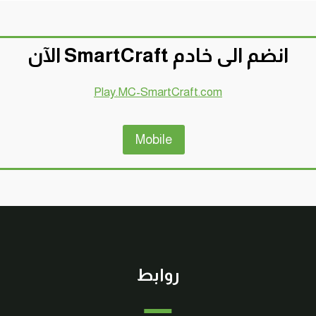
انضم الى خادم SmartCraft الآن
Play.MC-SmartCraft.com
Mobile
روابط