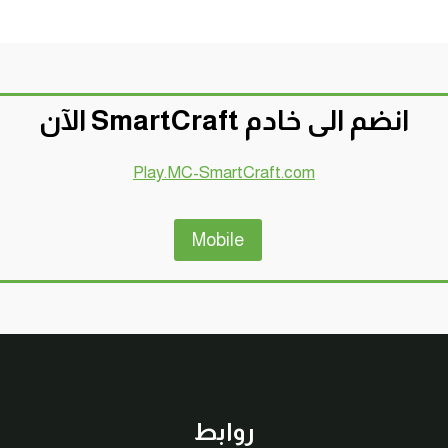
انضم الى خادم SmartCraft الآن
Play.MC-SmartCraft.com
Mobile
روابط