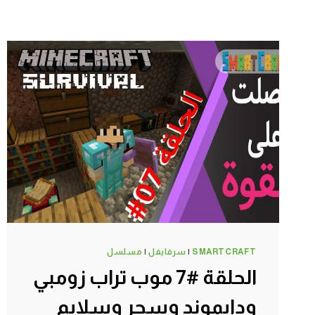
SMARTCRAFT
|
سرفايفل
|
مسلسل
الحلقة #7 موب تراب زومبي
ودايموند وسحر وسلايم