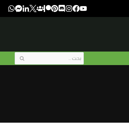
البحث
عن: