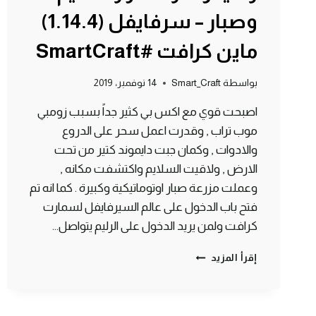
وصبار – سرفايفل (1.14.4)
ماين كرافت #SmartCraft
بواسطة
Smart_Craft
14 نوفمبر، 2019
اصبحت قوي مع اكس بي كثير جداً بسبب زومبي
موب تراب , وقدرت اعمل سحر على الدروع
والادوات , وكمان جبت دايموند كتير من تحت
الارض , ولاقيت السلايم واكتشفت مكانه ,
وعملت مزرعة صبار اوتوماتيكية وكبيرة . كما انه تم
فتح باب الدخول على عالم السيرفايفل لسمارت
كرافت ولمن يريد الدخول على الرليم يتواصل…
الحلقة
إقرأ المزيد
#7
موب
تراب
زومبي