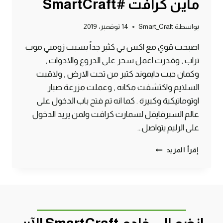
ماين كرافت #SmartCraft
بواسطة
Smart_Craft
14 نوفمبر، 2019
اصبحت قوي مع اكس بي كثير جداً بسبب زومبي موب
تراب , وقدرت اعمل سحر على الدروع والادوات ,
وكمان جبت دايموند كتير من تحت الارض , ولاقيت
السلايم واكتشفت مكانه , وعملت مزرعة صبار
اوتوماتيكية وكبيرة . كما انه تم فتح باب الدخول على
عالم السيرفايفل لسمارت كرافت ولمن يريد الدخول
على الرليم يتواصل…
الحلقة
إقرأ المزيد
#7
موب
تراب
زومبي
ودايموند
وسحر
وسلايم