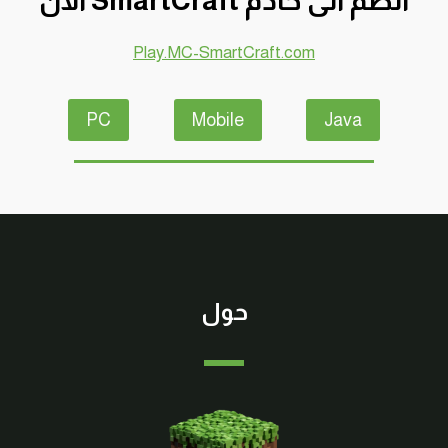
انضم الى خادم SmartCraft الآن
وصبار
–
Play.MC-SmartCraft.com
سرفايفل
(1.14.4)
ماين
PC
Mobile
Java
كرافت
#SMARTCRAFT
حول