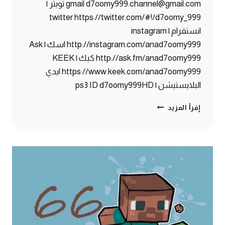
gmail d7oomy999.channel@gmail.com تويتر |
twitter https://twitter.com/#!/d7oomy_999
انستقرام | instagram
http://instagram.com/anad7oomy999 اسك | Ask
http://ask.fm/anad7oomy999 كيك | KEEK
https://www.keek.com/anad7oomy999 ايدي
البلايستيشن | ps3 ID d7oomy999HD
ماين
إقرأ المزيد
كرافت
:
زومبي
في
حارتنا
!!
#67
|
67#
MINECRAFT
: