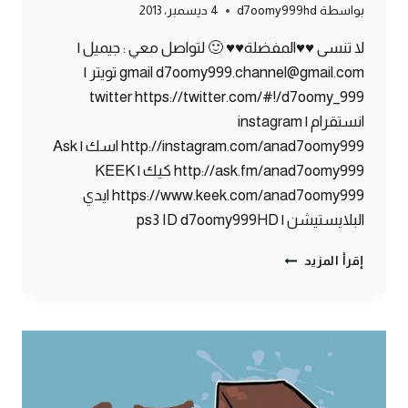
بواسطة
d7oomy999hd
4 ديسمبر، 2013
لا تنسى ♥♥المفضلة♥♥ 🙂 لتواصل معي : جيميل |
gmail d7oomy999.channel@gmail.com تويتر |
twitter https://twitter.com/#!/d7oomy_999
انستقرام | instagram
http://instagram.com/anad7oomy999 اسك | Ask
http://ask.fm/anad7oomy999 كيك | KEEK
https://www.keek.com/anad7oomy999 ايدي
البلايستيشن | ps3 ID d7oomy999HD
ماين
إقرأ المزيد
كرافت
:
حملت
العار
:)
#68
|