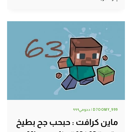
كرافت
:
أسرار
السجون
#64
|
64#
MINECRAFT
:
D7OOMY999
D7OOMY_999 | دحومي٩٩٩
ماين كرافت : حبحب جح بطيخ