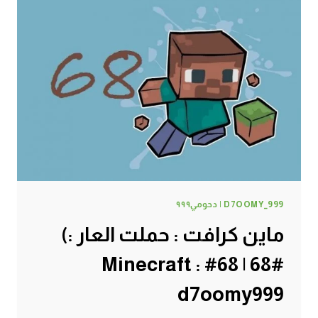
D7OOMY_999 | دحومي٩٩٩
ماين كرافت : حملت العار :)
#68 | 68# Minecraft :
d7oomy999