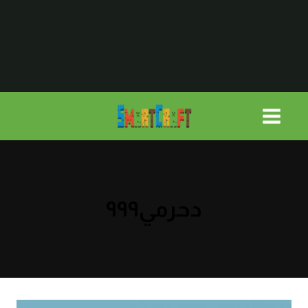
لتجاوز
لى
لمحتوى
دحرمي٩٩٩