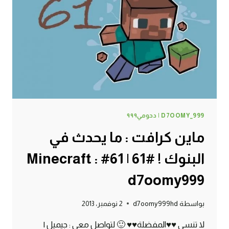
62#
MINECRAFT
:
D7OOMY999
D7OOMY_999 | دحومي٩٩٩
ماين كرافت : ما يحدث في
البنوك ! #61 | 61# Minecraft :
d7oomy999
بواسطة
d7oomy999hd
2 نوفمبر، 2013
لا تنسى ♥♥المفضلة♥♥ 🙂 لتواصل معي : جيميل |