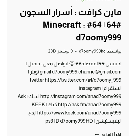
ماين كرافت : أسرار السجون
#64 | 64# Minecraft :
d7oomy999
بواسطة
d7oomy999hd
9 نوفمبر، 2013
لا تنسى ♥♥المفضلة♥♥ 🙂 لتواصل معي : جيميل |
gmail d7oomy999.channel@gmail.com تويتر |
twitter https://twitter.com/#!/d7oomy_999
انستقرام | instagram
http://instagram.com/anad7oomy999 اسك | Ask
http://ask.fm/anad7oomy999 كيك | KEEK
https://www.keek.com/anad7oomy999 ايدي
البلايستيشن | ps3 ID d7oomy999HD
ماين
إقرأ المزيد