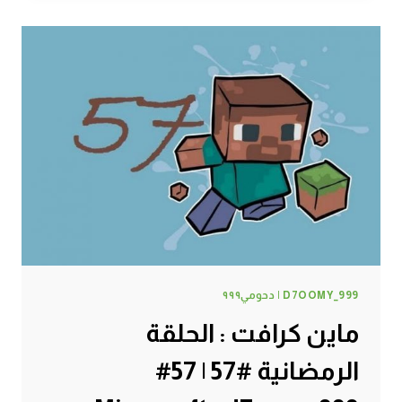
حظيرة
الدجاج
#58
|
58#
MINECRAFT
:
D7OOMY999
D7OOMY_999 | دحومي٩٩٩
ماين كرافت : الحلقة
الرمضانية #57 | 57#