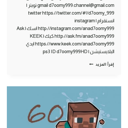
gmail d7oomy999.channel@gmail.com تويتر |
twitter https://twitter.com/#!/d7oomy_999
انستقرام | instagram
http://instagram.com/anad7oomy999 اسك | Ask
http://ask.fm/anad7oomy999 كيك | KEEK
https://www.keek.com/anad7oomy999 ايدي
البلايستيشن | ps3 ID d7oomy999HD
ماين
إقرأ المزيد
كرافت
:
ما
يحدث
في
البنوك
!
#61
|
61#