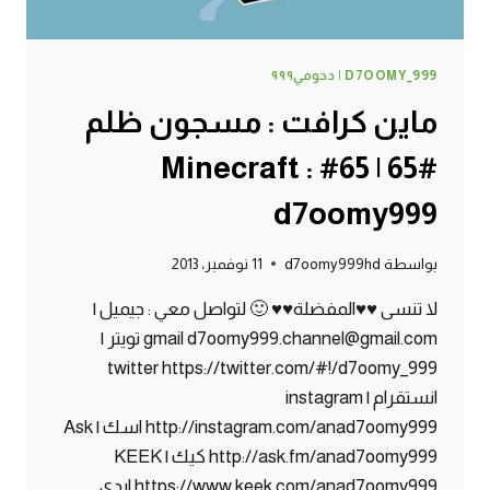
D7OOMY_999 | دحومي٩٩٩
ماين كرافت : مسجون ظلم
#65 | 65# Minecraft :
d7oomy999
بواسطة
d7oomy999hd
11 نوفمبر، 2013
لا تنسى ♥♥المفضلة♥♥ 🙂 لتواصل معي : جيميل |
gmail d7oomy999.channel@gmail.com تويتر |
twitter https://twitter.com/#!/d7oomy_999
انستقرام | instagram
http://instagram.com/anad7oomy999 اسك | Ask
http://ask.fm/anad7oomy999 كيك | KEEK
https://www.keek.com/anad7oomy999 ايدي