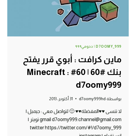
MINECRAFT
:
D7OOMY999
D7OOMY_999 | دحومي٩٩٩
ماين كرافت : أبوي قرر يفتح
بنك #60 | 60# Minecraft :
d7oomy999
بواسطة
d7oomy999hd
31 أكتوبر، 2013
لا تنسى ♥♥المفضلة♥♥ 🙂 لتواصل معي : جيميل |
gmail d7oomy999.channel@gmail.com تويتر |
twitter https://twitter.com/#!/d7oomy_999
انستقرام | instagram