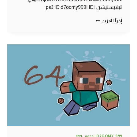
البلايستيشن | ps3 ID d7oomy999HD
ماين
إقرأ المزيد
كرافت
:
مسجون
ظلم
#65
|
65#
MINECRAFT
:
D7OOMY999
D7OOMY_999 | دحومي٩٩٩