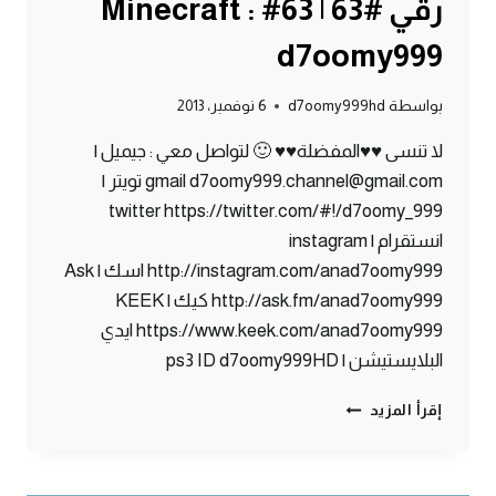
رقي #63 | 63# Minecraft :
d7oomy999
بواسطة
d7oomy999hd
6 نوفمبر، 2013
لا تنسى ♥♥المفضلة♥♥ 🙂 لتواصل معي : جيميل |
gmail d7oomy999.channel@gmail.com تويتر |
twitter https://twitter.com/#!/d7oomy_999
انستقرام | instagram
http://instagram.com/anad7oomy999 اسك | Ask
http://ask.fm/anad7oomy999 كيك | KEEK
https://www.keek.com/anad7oomy999 ايدي
البلايستيشن | ps3 ID d7oomy999HD
ماين
إقرأ المزيد
كرافت
:
حبحب