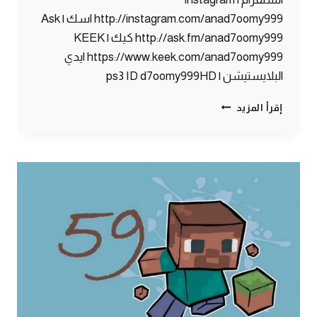
http://instagram.com/anad7oomy999 اسك | Ask
http://ask.fm/anad7oomy999 كيك | KEEK
https://www.keek.com/anad7oomy999 ايدي
البلايستيشن | ps3 ID d7oomy999HD
ماين
إقرأ المزيد
كرافت
:
أبوي
قرر
يفتح
بنك
#60
|
60#
MINECRAFT
:
D7OOMY999