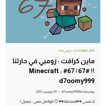
68#
MINECRAFT
:
D7OOMY999
D7OOMY_999 | دحومي٩٩٩
ماين كرافت : زومبي في حارتنا
!! #67 | 67# Minecraft :
d7oomy999
بواسطة
d7oomy999hd
29 نوفمبر، 2013
لا تنسى ♥♥المفضلة♥♥ 🙂 لتواصل معي : جيميل |