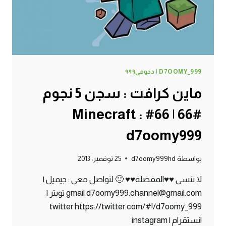
D7OOMY999
D7OOMY_999 | دحومي٩٩٩
ماين كرافت : سجن 5 نجوم
#66 | 66# Minecraft :
d7oomy999
بواسطة
d7oomy999hd
25 نوفمبر، 2013
لا تنسى ♥♥المفضلة♥♥ 🙂 لتواصل معي : جيميل |
gmail d7oomy999.channel@gmail.com تويتر |
twitter https://twitter.com/#!/d7oomy_999
انستقرام | instagram