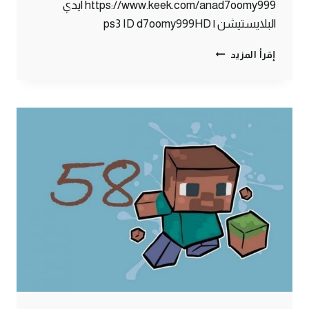
https://www.keek.com/anad7oomy999 ايدي
البلايستيشن | ps3 ID d7oomy999HD
ماين
إقرأ المزيد
كرافت
:
حصاني
الجميل
#59
|
59#
MINECRAFT
:
D7OOMY999