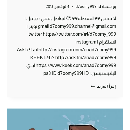
بواسطة
d7oomy999hd
4 نوفمبر، 2013
لا تنسى ♥♥المفضلة♥♥ 🙂 لتواصل معي : جيميل |
gmail d7oomy999.channel@gmail.com تويتر |
twitter https://twitter.com/#!/d7oomy_999
انستقرام | instagram
http://instagram.com/anad7oomy999 اسك | Ask
http://ask.fm/anad7oomy999 كيك | KEEK
https://www.keek.com/anad7oomy999 ايدي
البلايستيشن | ps3 ID d7oomy999HD
ماين
إقرأ المزيد
كرافت
:
بنك
دحومي999
الفرنسي
#62
|