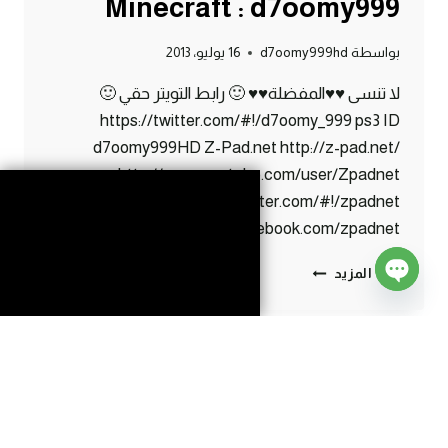
Minecraft : d7oomy999
بواسطة
d7oomy999hd
16 يوليو، 2013
لا تنسى ♥♥المفضلة♥♥ 🙂 رابط التويتر حقي 🙂
https://twitter.com/#!/d7oomy_999 ps3 ID
d7oomy999HD Z-Pad.net http://z-pad.net/
http://www.youtube.com/user/Zpadnet
https://twitter.com/#!/zpadnet
http://www.facebook.com/zpadnet
ماين
إقرأ المزيد
كرافت
Open
:
chaty
الحلقة
الرمضانية
#57
|
57#
MINECRAFT