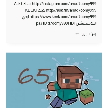
http://instagram.com/anad7oomy999 اسك | Ask
http://ask.fm/anad7oomy999 كيك | KEEK
https://www.keek.com/anad7oomy999 ايدي
البلايستيشن | ps3 ID d7oomy999HD
ماين
إقرأ المزيد
كرافت
:
سجن
5
نجوم
#66
|
66#
MINECRAFT
:
D7OOMY999