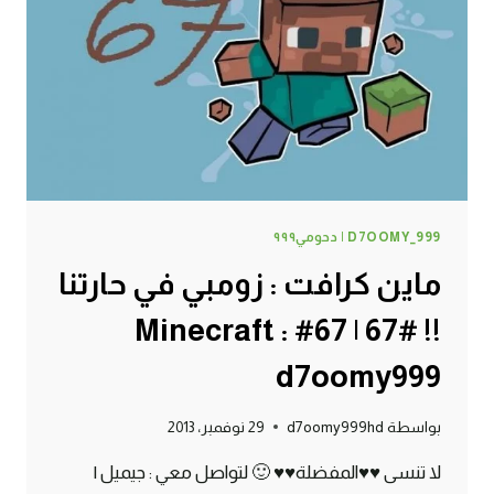
68#
MINECRAFT
:
D7OOMY999
D7OOMY_999 | دحومي٩٩٩
ماين كرافت : زومبي في حارتنا
!! #67 | 67# Minecraft :
d7oomy999
بواسطة
d7oomy999hd
29 نوفمبر، 2013
لا تنسى ♥♥المفضلة♥♥ 🙂 لتواصل معي : جيميل |