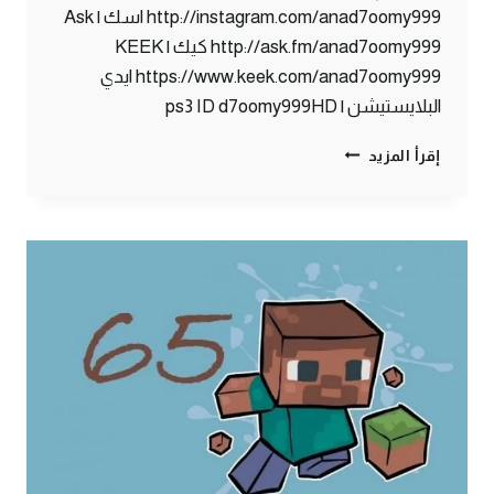
http://instagram.com/anad7oomy999 اسك | Ask
http://ask.fm/anad7oomy999 كيك | KEEK
https://www.keek.com/anad7oomy999 ايدي
البلايستيشن | ps3 ID d7oomy999HD
ماين
إقرأ المزيد
كرافت
:
سجن
5
نجوم
#66
|
66#
MINECRAFT
:
D7OOMY999