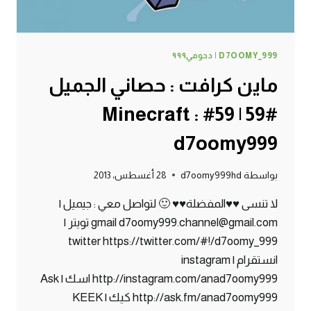
D7OOMY_999 | دحومي٩٩٩
ماين كرافت : حصاني الجميل
#59 | 59# Minecraft :
d7oomy999
بواسطة
d7oomy999hd
28 أغسطس، 2013
لا تنسى ♥♥المفضلة♥♥ 🙂 لتواصل معي : جيميل |
gmail d7oomy999.channel@gmail.com تويتر |
twitter https://twitter.com/#!/d7oomy_999
انستقرام | instagram
http://instagram.com/anad7oomy999 اسك | Ask
http://ask.fm/anad7oomy999 كيك | KEEK