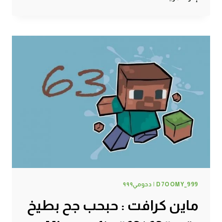
كرافت
:
أسرار
السجون
#64
|
64#
MINECRAFT
:
D7OOMY999
D7OOMY_999 | دحومي٩٩٩
ماين كرافت : حبحب جح بطيخ