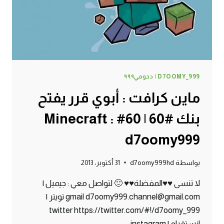
MINECRAFT
:
D7OOMY999
D7OOMY_999 | دحومي٩٩٩
ماين كرافت : أبوي قرر يفتح
بنك #60 | 60# Minecraft :
d7oomy999
بواسطة
d7oomy999hd
31 أكتوبر، 2013
لا تنسى ♥♥المفضلة♥♥ 🙂 لتواصل معي : جيميل |
gmail d7oomy999.channel@gmail.com تويتر |
twitter https://twitter.com/#!/d7oomy_999
انستقرام | instagram