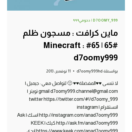
D7OOMY_999 | دحومي٩٩٩
ماين كرافت : مسجون ظلم
#65 | 65# Minecraft :
d7oomy999
بواسطة
d7oomy999hd
11 نوفمبر، 2013
لا تنسى ♥♥المفضلة♥♥ 🙂 لتواصل معي : جيميل |
gmail d7oomy999.channel@gmail.com تويتر |
twitter https://twitter.com/#!/d7oomy_999
انستقرام | instagram
http://instagram.com/anad7oomy999 اسك | Ask
http://ask.fm/anad7oomy999 كيك | KEEK
https://www.keek.com/anad7oomy999 ايدي