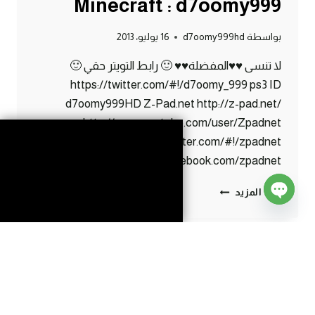
Minecraft : d7oomy999
بواسطة
d7oomy999hd
16 يوليو، 2013
لا تنسى ♥♥المفضلة♥♥ 🙂 رابط التويتر حقي 🙂
https://twitter.com/#!/d7oomy_999 ps3 ID
d7oomy999HD Z-Pad.net http://z-pad.net/
http://www.youtube.com/user/Zpadnet
https://twitter.com/#!/zpadnet
http://www.facebook.com/zpadnet
ماين
إقرأ المزيد
كرافت
Open
:
chaty
الحلقة
الرمضانية
#57
|
57#
MINECRAFT