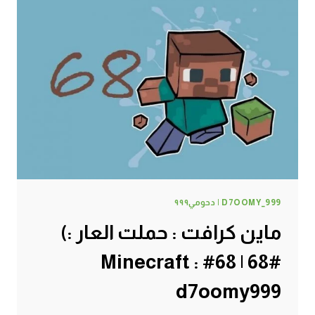
D7OOMY_999 | دحومي٩٩٩
ماين كرافت : حملت العار :)
#68 | 68# Minecraft :
d7oomy999