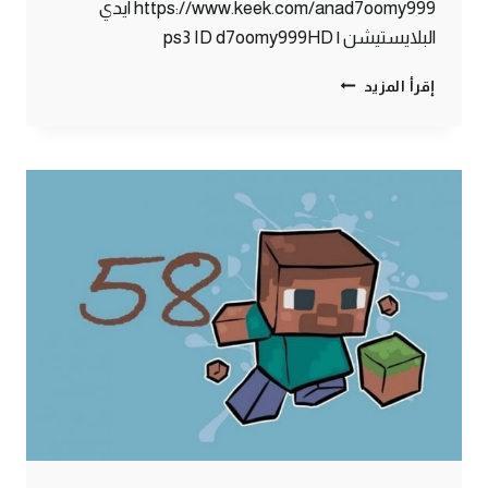
https://www.keek.com/anad7oomy999 ايدي
البلايستيشن | ps3 ID d7oomy999HD
ماين
إقرأ المزيد
كرافت
:
حصاني
الجميل
#59
|
59#
MINECRAFT
:
D7OOMY999