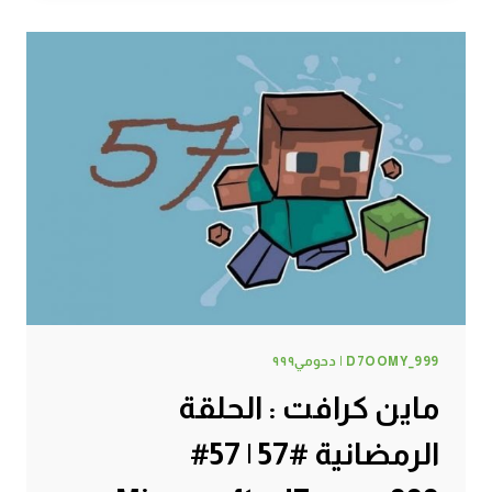
حظيرة
الدجاج
#58
|
58#
MINECRAFT
:
D7OOMY999
D7OOMY_999 | دحومي٩٩٩
ماين كرافت : الحلقة
الرمضانية #57 | 57#