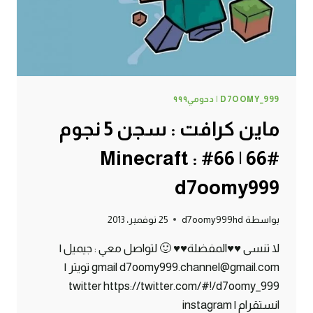
D7OOMY999
D7OOMY_999 | دحومي٩٩٩
ماين كرافت : سجن 5 نجوم
#66 | 66# Minecraft :
d7oomy999
بواسطة
d7oomy999hd
25 نوفمبر، 2013
لا تنسى ♥♥المفضلة♥♥ 🙂 لتواصل معي : جيميل |
gmail d7oomy999.channel@gmail.com تويتر |
twitter https://twitter.com/#!/d7oomy_999
انستقرام | instagram