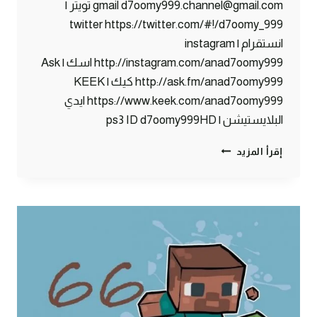
gmail d7oomy999.channel@gmail.com تويتر |
twitter https://twitter.com/#!/d7oomy_999
انستقرام | instagram
http://instagram.com/anad7oomy999 اسك | Ask
http://ask.fm/anad7oomy999 كيك | KEEK
https://www.keek.com/anad7oomy999 ايدي
البلايستيشن | ps3 ID d7oomy999HD
ماين
إقرأ المزيد
كرافت
:
زومبي
في
حارتنا
!!
#67
|
67#
MINECRAFT
: