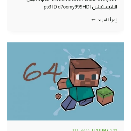
البلايستيشن | ps3 ID d7oomy999HD
ماين
إقرأ المزيد
كرافت
:
مسجون
ظلم
#65
|
65#
MINECRAFT
:
D7OOMY999
D7OOMY_999 | دحومي٩٩٩