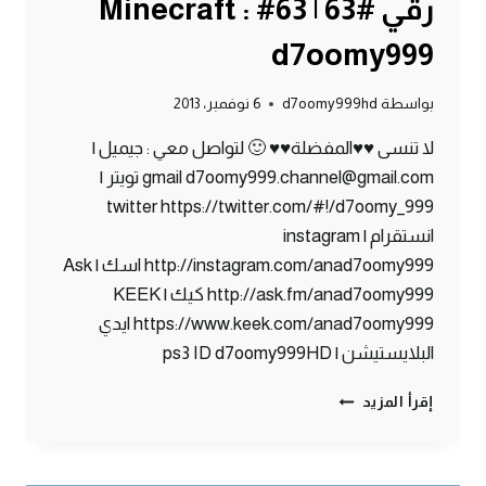
رقي #63 | 63# Minecraft :
d7oomy999
بواسطة
d7oomy999hd
6 نوفمبر، 2013
لا تنسى ♥♥المفضلة♥♥ 🙂 لتواصل معي : جيميل |
gmail d7oomy999.channel@gmail.com تويتر |
twitter https://twitter.com/#!/d7oomy_999
انستقرام | instagram
http://instagram.com/anad7oomy999 اسك | Ask
http://ask.fm/anad7oomy999 كيك | KEEK
https://www.keek.com/anad7oomy999 ايدي
البلايستيشن | ps3 ID d7oomy999HD
ماين
إقرأ المزيد
كرافت
:
حبحب