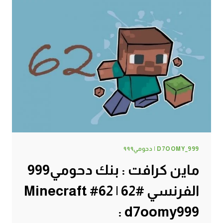
جح
بطيخ
رقي
#63
|
63#
MINECRAFT
:
D7OOMY999
D7OOMY_999 | دحومي٩٩٩
ماين كرافت : بنك دحومي999
الفرنسي #62 | 62# Minecraft
: d7oomy999