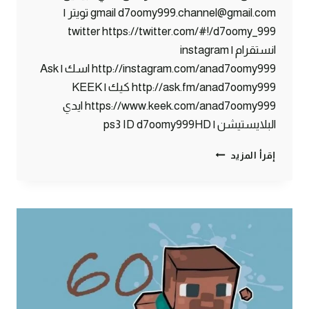
gmail d7oomy999.channel@gmail.com تويتر |
twitter https://twitter.com/#!/d7oomy_999
انستقرام | instagram
http://instagram.com/anad7oomy999 اسك | Ask
http://ask.fm/anad7oomy999 كيك | KEEK
https://www.keek.com/anad7oomy999 ايدي
البلايستيشن | ps3 ID d7oomy999HD
ماين
إقرأ المزيد
كرافت
:
ما
يحدث
في
البنوك
!
#61
|
61#