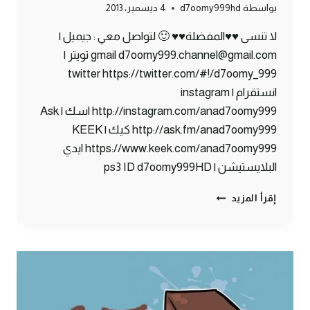
بواسطة
d7oomy999hd
4 ديسمبر، 2013
لا تنسى ♥♥المفضلة♥♥ 🙂 لتواصل معي : جيميل |
gmail d7oomy999.channel@gmail.com تويتر |
twitter https://twitter.com/#!/d7oomy_999
انستقرام | instagram
http://instagram.com/anad7oomy999 اسك | Ask
http://ask.fm/anad7oomy999 كيك | KEEK
https://www.keek.com/anad7oomy999 ايدي
البلايستيشن | ps3 ID d7oomy999HD
ماين
إقرأ المزيد
كرافت
:
حملت
العار
:)
#68
|