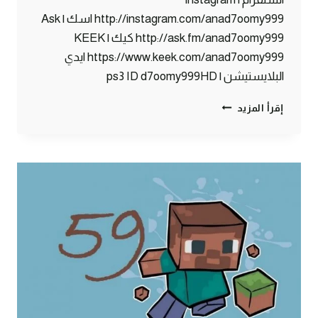
http://instagram.com/anad7oomy999 اسك | Ask
http://ask.fm/anad7oomy999 كيك | KEEK
https://www.keek.com/anad7oomy999 ايدي
البلايستيشن | ps3 ID d7oomy999HD
ماين
إقرأ المزيد
كرافت
:
أبوي
قرر
يفتح
بنك
#60
|
60#
MINECRAFT
:
D7OOMY999