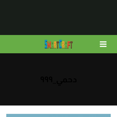
لتجاوز
لى
لمحتوى
دحمي_٩٩٩