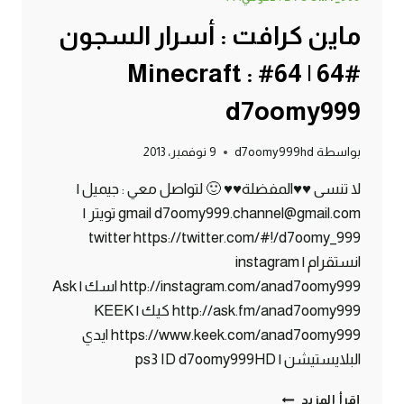
ماين كرافت : أسرار السجون
#64 | 64# Minecraft :
d7oomy999
بواسطة
d7oomy999hd
9 نوفمبر، 2013
لا تنسى ♥♥المفضلة♥♥ 🙂 لتواصل معي : جيميل |
gmail d7oomy999.channel@gmail.com تويتر |
twitter https://twitter.com/#!/d7oomy_999
انستقرام | instagram
http://instagram.com/anad7oomy999 اسك | Ask
http://ask.fm/anad7oomy999 كيك | KEEK
https://www.keek.com/anad7oomy999 ايدي
البلايستيشن | ps3 ID d7oomy999HD
ماين
إقرأ المزيد