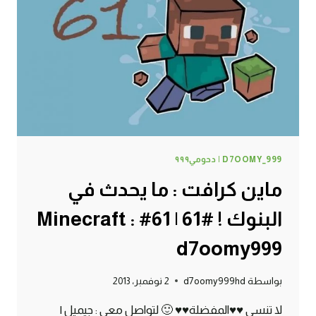
62#
MINECRAFT
:
D7OOMY999
D7OOMY_999 | دحومي٩٩٩
ماين كرافت : ما يحدث في
البنوك ! #61 | 61# Minecraft :
d7oomy999
بواسطة
d7oomy999hd
2 نوفمبر، 2013
لا تنسى ♥♥المفضلة♥♥ 🙂 لتواصل معي : جيميل |