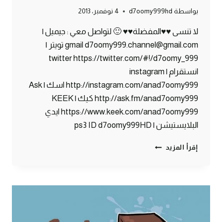
بواسطة
d7oomy999hd
4 نوفمبر، 2013
لا تنسى ♥♥المفضلة♥♥ 🙂 لتواصل معي : جيميل |
gmail d7oomy999.channel@gmail.com تويتر |
twitter https://twitter.com/#!/d7oomy_999
انستقرام | instagram
http://instagram.com/anad7oomy999 اسك | Ask
http://ask.fm/anad7oomy999 كيك | KEEK
https://www.keek.com/anad7oomy999 ايدي
البلايستيشن | ps3 ID d7oomy999HD
ماين
إقرأ المزيد
كرافت
:
بنك
دحومي999
الفرنسي
#62
|