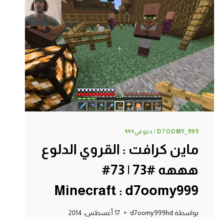
|
76#
MINECRAFT
:
D7OOMY999
D7OOMY_999 | دحومي٩٩٩
ماين كرافت : القروي الدلوع
هههه #73 | 73#
Minecraft : d7oomy999
بواسطة
d7oomy999hd
17 أغسطس، 2014