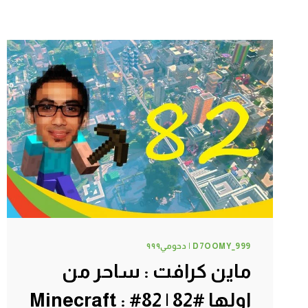
D7OOMY_999 | دحومي٩٩٩
ماين كرافت : ساحر من
اولها #82 | 82# Minecraft :