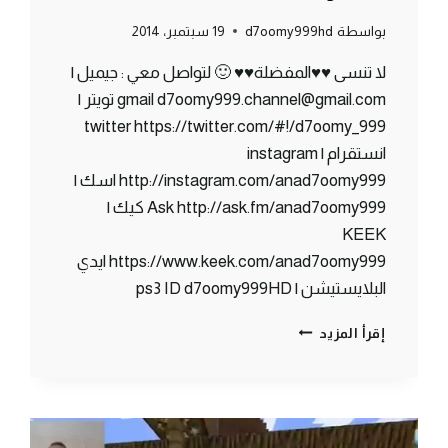
بواسطة
d7oomy999hd
19 سبتمبر، 2014
لا تنسى ♥♥المفضلة♥♥ 🙂 لتواصل معي : جيميل |
gmail d7oomy999.channel@gmail.com تويتر |
twitter https://twitter.com/#!/d7oomy_999
انستقرام | instagram
http://instagram.com/anad7oomy999 اسك |
Ask http://ask.fm/anad7oomy999 كيك |
KEEK
https://www.keek.com/anad7oomy999 ايدي
البلايستيشن | ps3 ID d7oomy999HD
ماين
إقرأ المزيد
كرافت
:
الغرفة
الزرقاء
#77