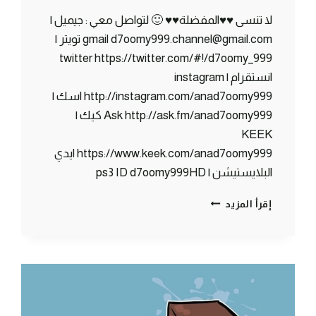
لا تنسى ♥♥المفضلة♥♥ 🙂 لتواصل معي : جيميل |
gmail d7oomy999.channel@gmail.com تويتر |
twitter https://twitter.com/#!/d7oomy_999
انستقرام | instagram
http://instagram.com/anad7oomy999 اسك |
Ask http://ask.fm/anad7oomy999 كيك |
KEEK
https://www.keek.com/anad7oomy999 ايدي
البلايستيشن | ps3 ID d7oomy999HD
ماين
إقرأ المزيد
كرافت
:
مات
رجل
الثلج
:
(