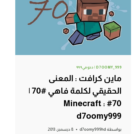
73#
MINECRAFT
:
D7OOMY999
D7OOMY_999 | دحومي٩٩٩
ماين كرافت : المعنى
الحقيقي لكلمة فاهي #70 |
70# Minecraft :
d7oomy999
بواسطة
d7oomy999hd
8 ديسمبر، 2013