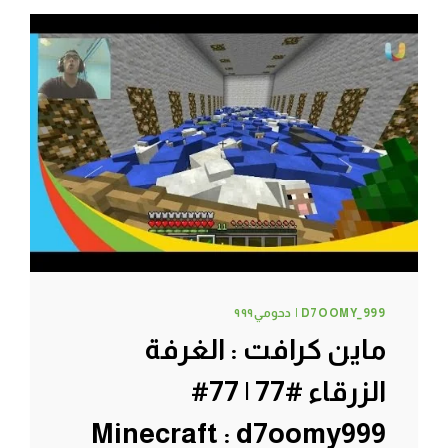
شوب
#80
|
80#
MINECRAFT
:
D7OOMY999
D7OOMY_999 | دحومي٩٩٩
ماين كرافت : الغرفة
الزرقاء #77 | 77#
Minecraft : d7oomy999