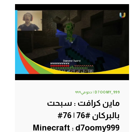
السوق#79
|
79#
MINECRAFT
:
D7OOMY999
D7OOMY_999 | دحومي٩٩٩
ماين كرافت : سبحت
بالبركان #76 | 76#
Minecraft : d7oomy999