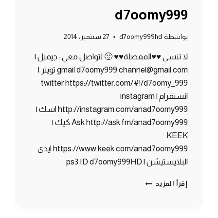
d7oomy999
بواسطة
d7oomy999hd
27 سبتمبر، 2014
لا تنسى ♥♥المفضلة♥♥ 🙂 لتواصل معي : جيميل |
gmail d7oomy999.channel@gmail.com تويتر |
twitter https://twitter.com/#!/d7oomy_999
انستقرام | instagram
http://instagram.com/anad7oomy999 اسك |
Ask http://ask.fm/anad7oomy999 كيك |
KEEK
https://www.keek.com/anad7oomy999 ايدي
البلايستيشن | ps3 ID d7oomy999HD
ماين
إقرأ المزيد
كرافت
:
كوفي