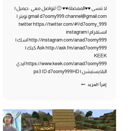
لا تنسى ♥♥المفضلة♥♥ 🙂 لتواصل معي : جيميل |
gmail d7oomy999.channel@gmail.com تويتر |
twitter https://twitter.com/#!/d7oomy_999
انستقرام | instagram
http://instagram.com/anad7oomy999 اسك |
Ask http://ask.fm/anad7oomy999 كيك |
KEEK
https://www.keek.com/anad7oomy999 ايدي
البلايستيشن | ps3 ID d7oomy999HD
ماين
إقرأ المزيد
كرافت
:
مسبح
ع
البحر
ههههه
#75