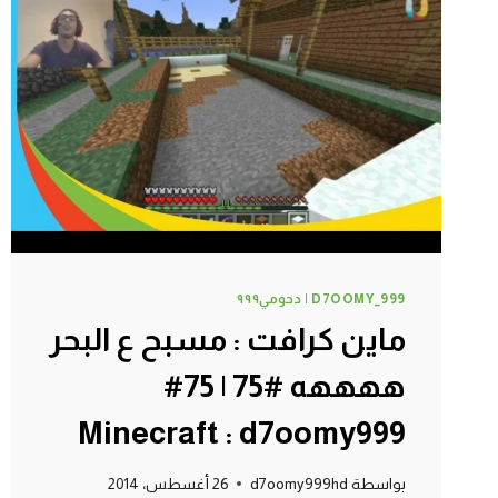
|
78#
MINECRAFT
:
@D7OOMY_999
D7OOMY_999 | دحومي٩٩٩
ماين كرافت : مسبح ع البحر
ههههه #75 | 75#
Minecraft : d7oomy999
بواسطة
d7oomy999hd
26 أغسطس، 2014