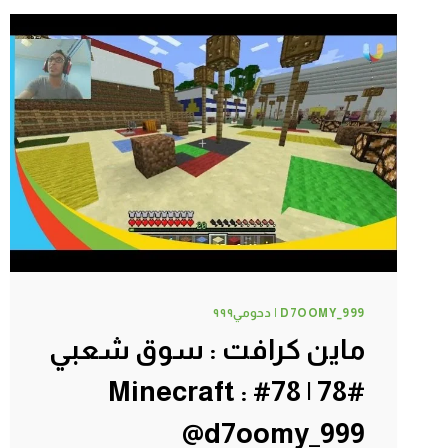
من
اولها
#82
|
82#
MINECRAFT
:
D7OOMY999
D7OOMY_999 | دحومي٩٩٩
ماين كرافت : سوق شعبي
#78 | 78# Minecraft :
@d7oomy_999