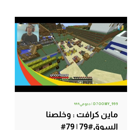
D7OOMY_999 | دحومي٩٩٩
ماين كرافت : وخلصنا
السوق#79 | 79#