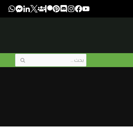
البحث
عن: