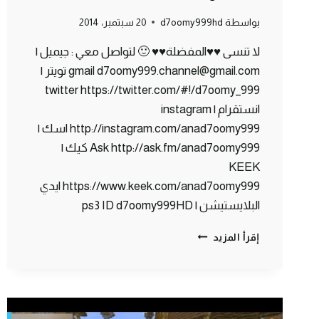
بواسطة
d7oomy999hd
20 سبتمبر، 2014
لا تنسى ♥♥المفضلة♥♥ 🙂 لتواصل معي : جيميل |
gmail d7oomy999.channel@gmail.com تويتر |
twitter https://twitter.com/#!/d7oomy_999
انستقرام | instagram
http://instagram.com/anad7oomy999 اسك |
Ask http://ask.fm/anad7oomy999 كيك |
KEEK
https://www.keek.com/anad7oomy999 ايدي
البلايستيشن | ps3 ID d7oomy999HD
ماين
إقرأ المزيد
كرافت
:
سوق
شعبي
#78