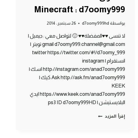
Minecraft : d7oomy999
بواسطة
d7oomy999hd
26 سبتمبر، 2014
لا تنسى ♥♥المفضلة♥♥ 🙂 لتواصل معي : جيميل |
gmail d7oomy999.channel@gmail.com تويتر |
twitter https://twitter.com/#!/d7oomy_999
انستقرام | instagram
http://instagram.com/anad7oomy999 اسك |
Ask http://ask.fm/anad7oomy999 كيك |
KEEK
https://www.keek.com/anad7oomy999 ايدي
البلايستيشن | ps3 ID d7oomy999HD
ماين
إقرأ المزيد
كرافت
:
وخلصنا