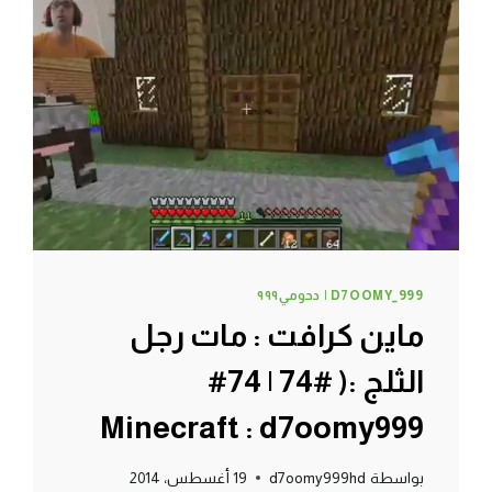
|
77#
MINECRAFT
:
D7OOMY999
D7OOMY_999 | دحومي٩٩٩
ماين كرافت : مات رجل
الثلج :( #74 | 74#
Minecraft : d7oomy999
بواسطة
d7oomy999hd
19 أغسطس، 2014