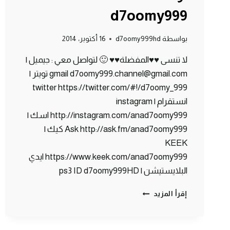
d7oomy999
بواسطة
d7oomy999hd
16 أكتوبر، 2014
لا تنسى ♥♥المفضلة♥♥ 🙂 لتواصل معي : جيميل |
gmail d7oomy999.channel@gmail.com تويتر |
twitter https://twitter.com/#!/d7oomy_999
انستقرام | instagram
http://instagram.com/anad7oomy999 اسك |
Ask http://ask.fm/anad7oomy999 كيك |
KEEK
https://www.keek.com/anad7oomy999 ايدي
البلايستيشن | ps3 ID d7oomy999HD
ماين
إقرأ المزيد
كرافت
:
ساحر