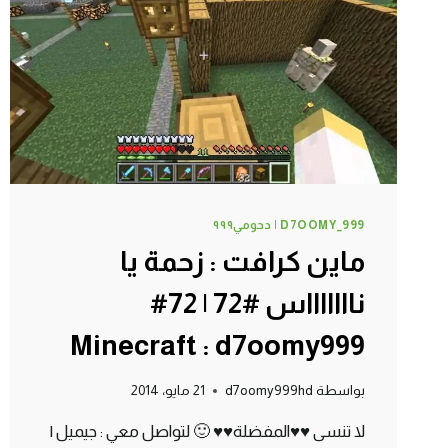
|
75#
MINECRAFT
:
D7OOMY999
D7OOMY_999 | دحومي٩٩٩
ماين كرافت : زحمة يا
ناااااااس #72 | 72#
Minecraft : d7oomy999
بواسطة
d7oomy999hd
21 مايو، 2014
لا تنسى ♥♥المفضلة♥♥ 🙂 لتواصل معي : جيميل |