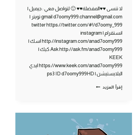
لا تنسى ♥♥المفضلة♥♥ 🙂 لتواصل معي : جيميل |
gmail d7oomy999.channel@gmail.com تويتر |
twitter https://twitter.com/#!/d7oomy_999
انستقرام | instagram
http://instagram.com/anad7oomy999 اسك |
Ask http://ask.fm/anad7oomy999 كيك |
KEEK
https://www.keek.com/anad7oomy999 ايدي
البلايستيشن | ps3 ID d7oomy999HD
ماين
إقرأ المزيد
كرافت
:
القروي
الدلوع
هههه
#73
|