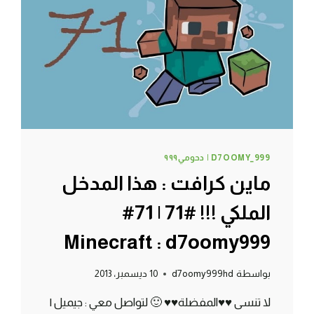
#74
|
74#
MINECRAFT
:
D7OOMY999
D7OOMY_999 | دحومي٩٩٩
ماين كرافت : هذا المدخل
الملكي !!! #71 | 71#
Minecraft : d7oomy999
بواسطة
d7oomy999hd
10 ديسمبر، 2013
لا تنسى ♥♥المفضلة♥♥ 🙂 لتواصل معي : جيميل |