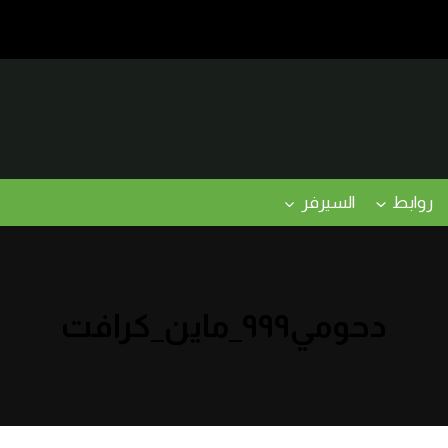
روابط
السيرفر
دحومي٩٩٩_ماين_كرافت