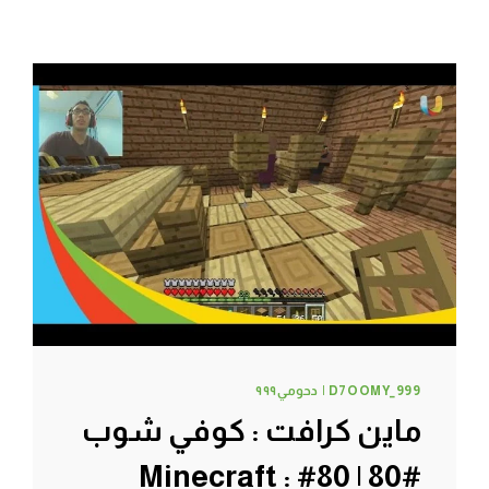
D7OOMY_999 | دحومي٩٩٩
ماين كرافت : كوفي شوب
#80 | 80# Minecraft :