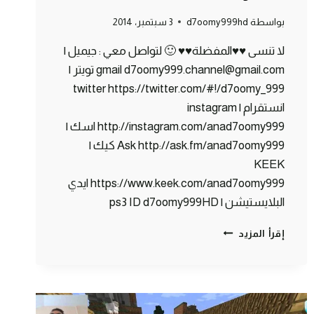
بواسطة
d7oomy999hd
3 سبتمبر، 2014
لا تنسى ♥♥المفضلة♥♥ 🙂 لتواصل معي : جيميل |
gmail d7oomy999.channel@gmail.com تويتر |
twitter https://twitter.com/#!/d7oomy_999
انستقرام | instagram
http://instagram.com/anad7oomy999 اسك |
Ask http://ask.fm/anad7oomy999 كيك |
KEEK
https://www.keek.com/anad7oomy999 ايدي
البلايستيشن | ps3 ID d7oomy999HD
ماين
إقرأ المزيد
كرافت
:
سبحت
بالبركان
#76