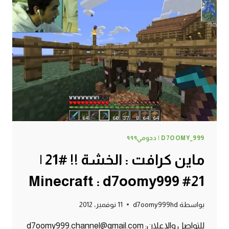
|
22#
MINECRAFT
:
D7OOMY999
D7OOMY_999 | دحومي٩٩٩
ماين كرافت : الخشة !! #21 |
21# Minecraft : d7oomy999
بواسطة
d7oomy999hd
11 نوفمبر، 2012
للتواصل والإعلان: d7oomy999.channel@gmail.com