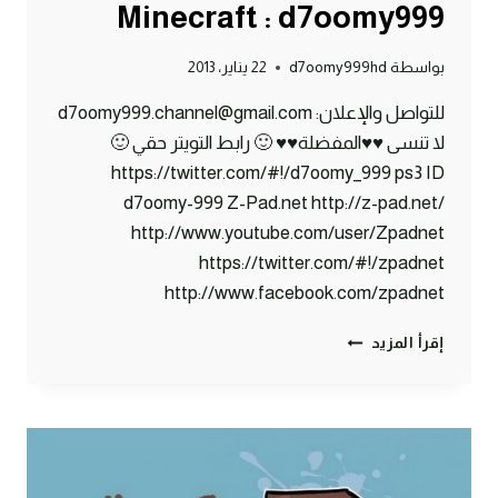
Minecraft : d7oomy999
بواسطة
d7oomy999hd
22 يناير، 2013
للتواصل والإعلان: d7oomy999.channel@gmail.com
لا تنسى ♥♥المفضلة♥♥ 🙂 رابط التويتر حقي 🙂
https://twitter.com/#!/d7oomy_999 ps3 ID
d7oomy-999 Z-Pad.net http://z-pad.net/
http://www.youtube.com/user/Zpadnet
https://twitter.com/#!/zpadnet
http://www.facebook.com/zpadnet
ماين
إقرأ المزيد
كرافت
:
مساعدة
القرويين
!!
#41