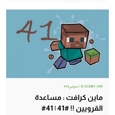
شاي
حليب
#45
|
45#
MINECRAFT
:
D7OOMY999
D7OOMY_999 | دحومي٩٩٩
ماين كرافت : مساعدة
القرويين !! #41 | 41#