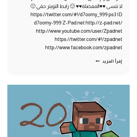
لا تنسى ♥♥المفضلة♥♥ 🙂 رابط التويتر حقي 🙂
https://twitter.com/#!/d7oomy_999 ps3 ID
d7oomy-999 Z-Pad.net http://z-pad.net/
http://www.youtube.com/user/Zpadnet
https://twitter.com/#!/zpadnet
http://www.facebook.com/zpadnet
ماين
إقرأ المزيد
كرافت
:
الخشة
!!
#21
|
21#
MINECRAFT
:
D7OOMY999