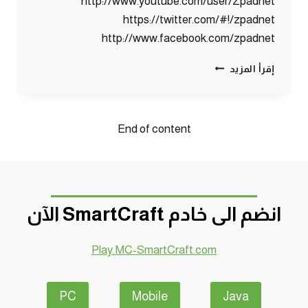
http://www.youtube.com/user/Zpadnet
https://twitter.com/#!/zpadnet
http://www.facebook.com/zpadnet
ماين
إقرأ المزيد
كرافت
:
بيتي
الجديد
End of content
!!
#20
|
20#
MINECRAFT
انضم الى خادم SmartCraft الآن
:
D7OOMY999
Play.MC-SmartCraft.com
PC
Mobile
Java