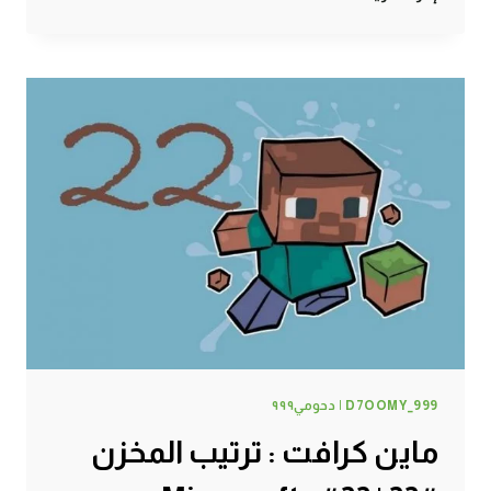
كرافت
:
52
دقيقة
لعيونكم
^_^
#34
|
34#
MINECRAFT
:
D7OOMY999
D7OOMY_999 | دحومي٩٩٩
ماين كرافت : ترتيب المخزن