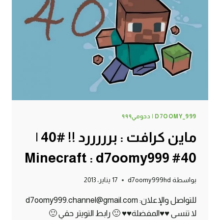
|
41#
MINECRAFT
:
D7OOMY999
D7OOMY_999 | دحومي٩٩٩
ماين كرافت : برررررد !! #40 |
40# Minecraft : d7oomy999
بواسطة
d7oomy999hd
17 يناير، 2013
للتواصل والإعلان: d7oomy999.channel@gmail.com
لا تنسى ♥♥المفضلة♥♥ 🙂 رابط التويتر حقي 🙂