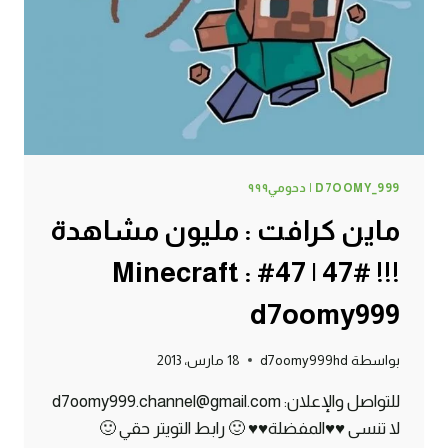
:
D7OOMY999
D7OOMY_999 | دحومي٩٩٩
ماين كرافت : مليون مشاهدة
!!! #47 | 47# Minecraft :
d7oomy999
بواسطة
d7oomy999hd
18 مارس، 2013
للتواصل والإعلان: d7oomy999.channel@gmail.com
لا تنسى ♥♥المفضلة♥♥ 🙂 رابط التويتر حقي 🙂