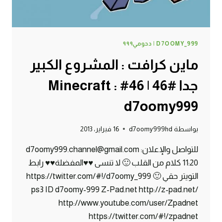
D7OOMY_999 | دحومي٩٩٩
ماين كرافت : المشروع الكبير
جدا #46 | 46# Minecraft :
d7oomy999
بواسطة
d7oomy999hd
16 فبراير، 2013
للتواصل والإعلان: d7oomy999.channel@gmail.com
11:20 كلام من القلب 🙂 لا تنسى ♥♥المفضلة♥♥ رابط
التويتر حقي 🙂 https://twitter.com/#!/d7oomy_999
ps3 ID d7oomy-999 Z-Pad.net http://z-pad.net/
http://www.youtube.com/user/Zpadnet
https://twitter.com/#!/zpadnet