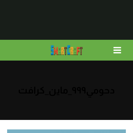
لتجاوز
لى
لمحتوى
دحومي٩٩٩_ماين_كرافت