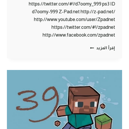
https://twitter.com/#!/d7oomy_999 ps3 ID
d7oomy-999 Z-Pad.net http://z-pad.net/
http://www.youtube.com/user/Zpadnet
https://twitter.com/#!/zpadnet
http://www.facebook.com/zpadnet
ماين
إقرأ المزيد
كرافت
:
برررررد
!!
#40
|
40#
MINECRAFT
:
D7OOMY999