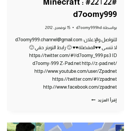
#22 | 22# Minecraft :
d7oomy999
بواسطة
d7oomy999hd
15 نوفمبر، 2012
للتواصل والإعلان: d7oomy999.channel@gmail.com
لا تنسى ♥♥المفضلة♥♥ 🙂 رابط التويتر حقي 🙂
https://twitter.com/#!/d7oomy_999 ps3 ID
d7oomy-999 Z-Pad.net http://z-pad.net/
http://www.youtube.com/user/Zpadnet
https://twitter.com/#!/zpadnet
http://www.facebook.com/zpadnet
ماين
إقرأ المزيد
كرافت
:
ترتيب
المخزن
#22