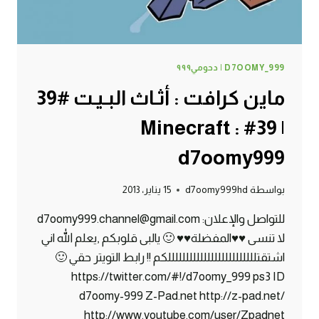
D7OOMY_999 | دحومي٩٩٩
ماين كرافت : أثـاث البـيـت #39
| 39# Minecraft :
d7oomy999
بواسطة
d7oomy999hd
15 يناير، 2013
للتواصل والإعلان: d7oomy999.channel@gmail.com
لا تنسى ♥♥المفضلة♥♥ 🙂 يالبى قلوبكم ,يعلم الله اني
اشتقتلللللللللللللللللللللللللكم !! رابط التويتر حقي 🙂
https://twitter.com/#!/d7oomy_999 ps3 ID
d7oomy-999 Z-Pad.net http://z-pad.net/
http://www.youtube.com/user/Zpadnet