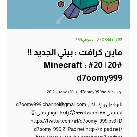
D7OOMY_999 | دحومي٩٩٩
ماين كرافت : بيتي الجديد !!
#20 | 20# Minecraft :
d7oomy999
بواسطة
d7oomy999hd
10 نوفمبر، 2012
للتواصل والإعلان: d7oomy999.channel@gmail.com
لا تنسى ♥♥المفضلة♥♥ 🙂 رابط التويتر حقي 🙂
https://twitter.com/#!/d7oomy_999 ps3 ID
d7oomy-999 Z-Pad.net http://z-pad.net/