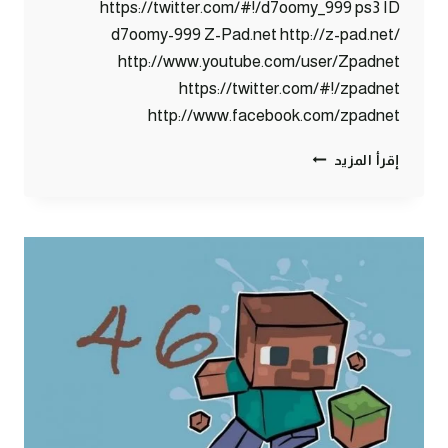
https://twitter.com/#!/d7oomy_999 ps3 ID
d7oomy-999 Z-Pad.net http://z-pad.net/
http://www.youtube.com/user/Zpadnet
https://twitter.com/#!/zpadnet
http://www.facebook.com/zpadnet
ماين
إقرأ المزيد
كرافت
:
مليون
مشاهدة
!!!
#47
|
47#
MINECRAFT
:
D7OOMY999