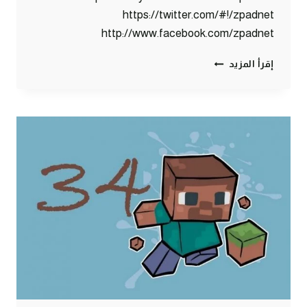
https://twitter.com/#!/zpadnet
http://www.facebook.com/zpadnet
ماين
إقرأ المزيد
كرافت
:
أثـاث
البـيـت
#39
|
39#
MINECRAFT
:
D7OOMY999