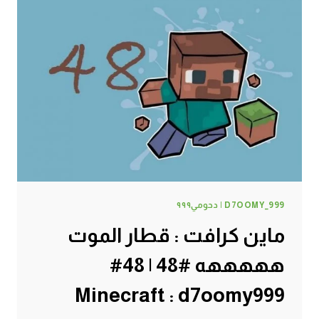
D7OOMY_999 | دحومي٩٩٩
ماين كرافت : قطار الموت
هههههه #48 | 48#
Minecraft : d7oomy999