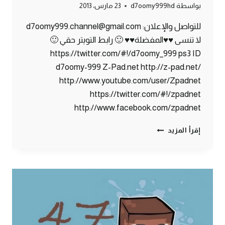
بواسطة
d7oomy999hd
23 مارس، 2013
للتواصل والإعلان: d7oomy999.channel@gmail.com
لا تنسى ♥♥المفضلة♥♥ 🙂 رابط التويتر حقي 🙂
https://twitter.com/#!/d7oomy_999 ps3 ID
d7oomy-999 Z-Pad.net http://z-pad.net/
http://www.youtube.com/user/Zpadnet
https://twitter.com/#!/zpadnet
http://www.facebook.com/zpadnet
ماين
إقرأ المزيد
كرافت
:
قطار
الموت
هههههه
#48
|
48#
MINECRAFT