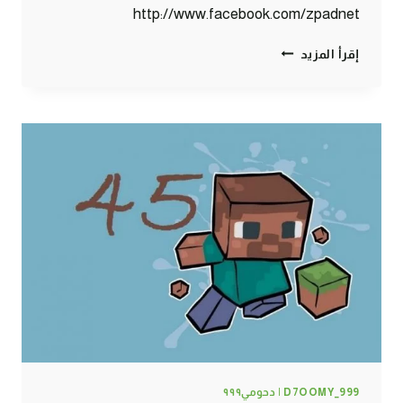
http://www.facebook.com/zpadnet
ماين
إقرأ المزيد
كرافت
:
المشروع
الكبير
جدا
#46
|
46#
MINECRAFT
:
D7OOMY999
D7OOMY_999 | دحومي٩٩٩