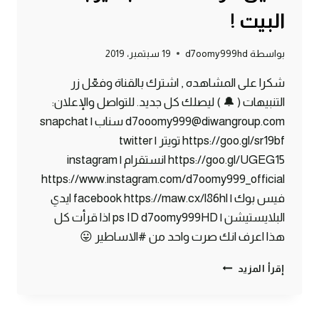
البيت !
بواسطة
d7oomy999hd
19 سبتمبر، 2019
شكرا على المشاهده , اشترك بالقناة وفعّل زر
التنبيهات ( 🔔 ) ليصلك كل جديد. للتواصل والإعلان:
d7ooomy999@diwangroup.com سناب | snapchat
https://goo.gl/sr19bf تويتر | twitter
https://goo.gl/UGEG15 انستقرام | instagram
https://www.instagram.com/d7oomy999_official
فيس بوك | facebook https://maw.cx/l86hl ايدي
البلايستيشن | ps ID d7oomy999HD اذا قرأت كل
هذا اعرف انك صرت واحد من #الاساطير 😛
ماين
إقرأ المزيد
كرافت
#4
|