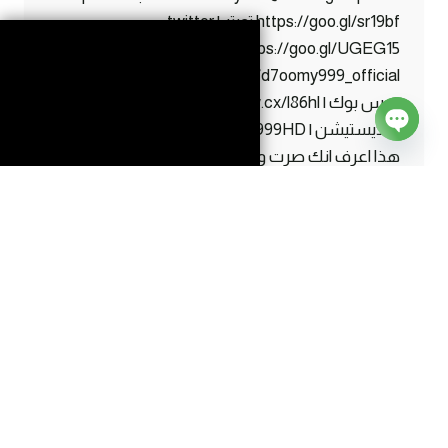
https://goo.gl/sr19bf تويتر | twitter
https://goo.gl/UGEG15 انستقرام | instagram
https://www.instagram.com/d7oomy999_official
فيس بوك | facebook https://maw.cx/l86hl ايدي
البلايستيشن | ps ID d7oomy999HD اذا قرأت كل
Open
هذا اعرف انك صرت واحد من #الاساطير 😛
chaty
ماين
إقرأ المزيد
كرافت
#2
|
هذا
السكيلتون
دمر
حياتي
!