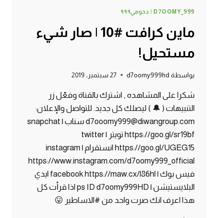
D7OOMY_999 | دحومي٩٩٩
ماين كرافت #10 | صار شيء
مستحيل!
بواسطة
d7oomy999hd
27 سبتمبر، 2019
شكرا على المشاهده , اشترك بالقناة وفعّل زر
التنبيهات ( 🔔 ) ليصلك كل جديد. للتواصل والإعلان:
d7ooomy999@diwangroup.com سناب | snapchat
https://goo.gl/sr19bf تويتر | twitter
https://goo.gl/UGEG15 انستقرام | instagram
https://www.instagram.com/d7oomy999_official
فيس بوك | facebook https://maw.cx/l86hl ايدي
البلايستيشن | ps ID d7oomy999HD اذا قرأت كل
هذا اعرف انك صرت واحد من #الاساطير 😛