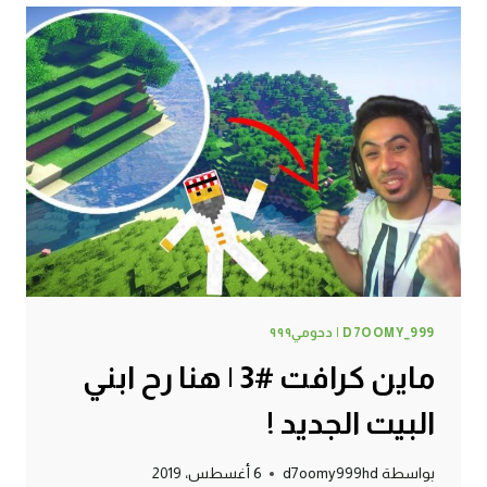
تجهيز
بناء
البيت
!
D7OOMY_999 | دحومي٩٩٩
ماين كرافت #3 | هنا رح ابني
البيت الجديد !
بواسطة
d7oomy999hd
6 أغسطس، 2019