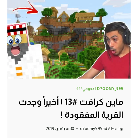
D7OOMY_999 | دحومي٩٩٩
ماين كرافت #13 | أخيراً وجدت
القرية المفقودة !
بواسطة
d7oomy999hd
30 سبتمبر، 2019