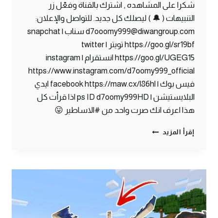
شكرا على المشاهده , اشترك بالقناة وفعّل زر
التنبيهات ( 🔔 ) ليصلك كل جديد. للتواصل والإعلان:
d7ooomy999@diwangroup.com سناب | snapchat
https://goo.gl/sr19bf تويتر | twitter
https://goo.gl/UGEG15 انستقرام | instagram
https://www.instagram.com/d7oomy999_official
فيس بوك | facebook https://maw.cx/l86hl ايدي
البلايستيشن | ps ID d7oomy999HD اذا قرأت كل
هذا اعرف انك صرت واحد من #الاساطير 😛
ماين
إقرأ المزيد
كرافت
#13
|
أخيراً
وجدت
القرية
المفقودة
!