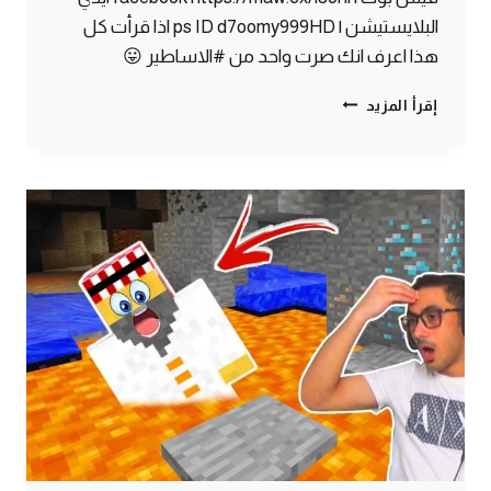
البلايستيشن | ps ID d7oomy999HD اذا قرأت كل
هذا اعرف انك صرت واحد من #الاساطير 😛
ماين
إقرأ المزيد
كرافت
#11
|
وأخيراً
بيتي
الاسطوري
🔥