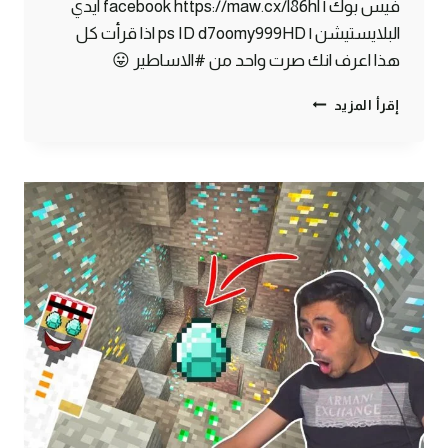
فيس بوك | facebook https://maw.cx/l86hl ايدي
البلايستيشن | ps ID d7oomy999HD اذا قرأت كل
هذا اعرف انك صرت واحد من #الاساطير 😛
ماين
إقرأ المزيد
كرافت
#6
|
اسوء
حظ
في
ماين
كرافت
!