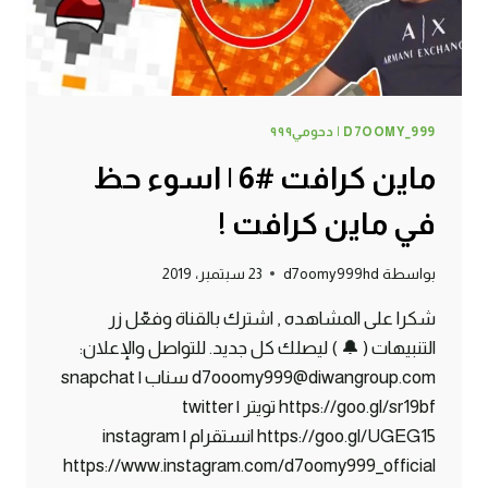
D7OOMY_999 | دحومي٩٩٩
ماين كرافت #6 | اسوء حظ
في ماين كرافت !
بواسطة
d7oomy999hd
23 سبتمبر، 2019
شكرا على المشاهده , اشترك بالقناة وفعّل زر
التنبيهات ( 🔔 ) ليصلك كل جديد. للتواصل والإعلان:
d7ooomy999@diwangroup.com سناب | snapchat
https://goo.gl/sr19bf تويتر | twitter
https://goo.gl/UGEG15 انستقرام | instagram
https://www.instagram.com/d7oomy999_official