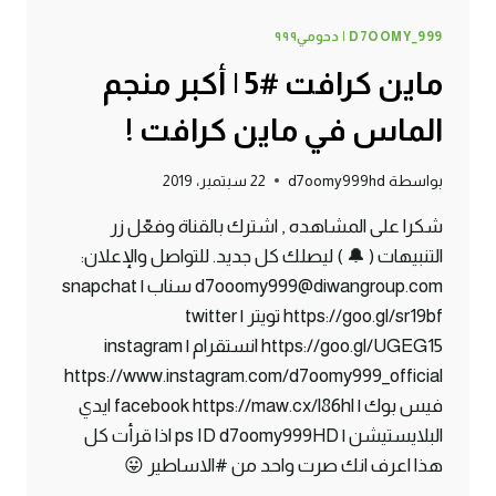
D7OOMY_999 | دحومي٩٩٩
ماين كرافت #5 | أكبر منجم
الماس في ماين كرافت !
بواسطة
d7oomy999hd
22 سبتمبر، 2019
شكرا على المشاهده , اشترك بالقناة وفعّل زر
التنبيهات ( 🔔 ) ليصلك كل جديد. للتواصل والإعلان:
d7ooomy999@diwangroup.com سناب | snapchat
https://goo.gl/sr19bf تويتر | twitter
https://goo.gl/UGEG15 انستقرام | instagram
https://www.instagram.com/d7oomy999_official
فيس بوك | facebook https://maw.cx/l86hl ايدي
البلايستيشن | ps ID d7oomy999HD اذا قرأت كل
هذا اعرف انك صرت واحد من #الاساطير 😛