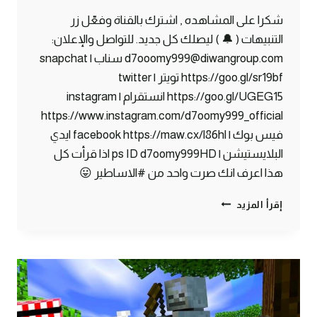
شكرا على المشاهده , اشترك بالقناة وفعّل زر
التنبيهات ( 🔔 ) ليصلك كل جديد. للتواصل والإعلان:
d7ooomy999@diwangroup.com سناب | snapchat
https://goo.gl/sr19bf تويتر | twitter
https://goo.gl/UGEG15 انستقرام | instagram
https://www.instagram.com/d7oomy999_official
فيس بوك | facebook https://maw.cx/l86hl ايدي
البلايستيشن | ps ID d7oomy999HD اذا قرأت كل
هذا اعرف انك صرت واحد من #الاساطير 😛
ماين
إقرأ المزيد
كرافت
#3
|
هنا
رح
ابني
البيت