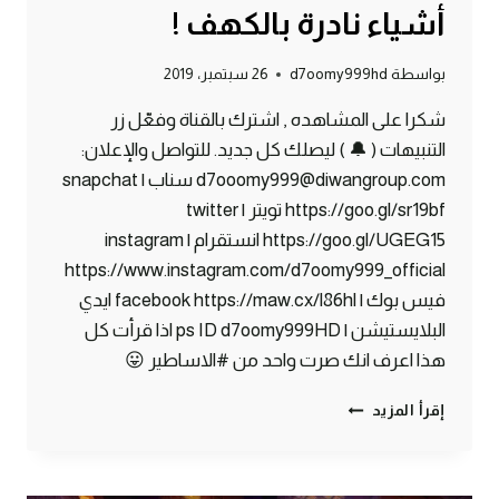
أشياء نادرة بالكهف !
بواسطة
d7oomy999hd
26 سبتمبر، 2019
شكرا على المشاهده , اشترك بالقناة وفعّل زر
التنبيهات ( 🔔 ) ليصلك كل جديد. للتواصل والإعلان:
d7ooomy999@diwangroup.com سناب | snapchat
https://goo.gl/sr19bf تويتر | twitter
https://goo.gl/UGEG15 انستقرام | instagram
https://www.instagram.com/d7oomy999_official
فيس بوك | facebook https://maw.cx/l86hl ايدي
البلايستيشن | ps ID d7oomy999HD اذا قرأت كل
هذا اعرف انك صرت واحد من #الاساطير 😛
ماين
إقرأ المزيد
كرافت
#9
|
حصلت