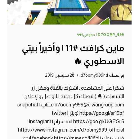
D7OOMY_999 | دحومي٩٩٩
ماين كرافت #11 | وأخيراً بيتي
الاسطوري 🔥
بواسطة
d7oomy999hd
28 سبتمبر، 2019
شكرا على المشاهده , اشترك بالقناة وفعّل زر
التنبيهات ( 🔔 ) ليصلك كل جديد. للتواصل والإعلان:
d7ooomy999@diwangroup.com سناب | snapchat
https://goo.gl/sr19bf تويتر | twitter
https://goo.gl/UGEG15 انستقرام | instagram
https://www.instagram.com/d7oomy999_official
فيس بوك | facebook https://maw.cx/l86hl ايدي