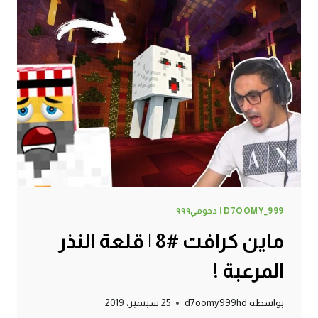
أشياء
نادرة
بالكهف
!
D7OOMY_999 | دحومي٩٩٩
ماين كرافت #8 | قلعة النذر
المرعبة !
بواسطة
d7oomy999hd
25 سبتمبر، 2019