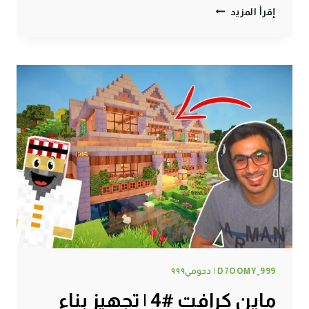
ماين
إقرأ المزيد
كرافت
#5
|
أكبر
منجم
الماس
في
ماين
كرافت
!
D7OOMY_999 | دحومي٩٩٩
ماين كرافت #4 | تجهيز بناء