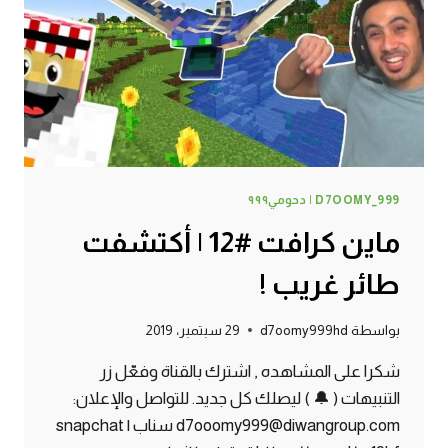
D7OOMY_999 | دحومي٩٩٩
ماين كرافت #12 | أكتشفت
طائر غريب !
بواسطة
d7oomy999hd
29 سبتمبر، 2019
شكرا على المشاهده , اشترك بالقناة وفعّل زر
التنبيهات ( 🔔 ) ليصلك كل جديد. للتواصل والإعلان:
d7ooomy999@diwangroup.com سناب | snapchat