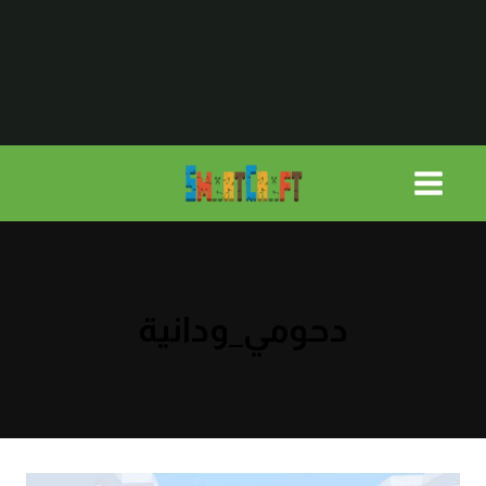
لتجاوز
لى
لمحتوى
دحومي_ودانية