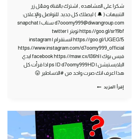
شكرا على المشاهده , اشترك بالقناة وفعّل زر
التنبيهات ( 🔔 ) ليصلك كل جديد. للتواصل والإعلان:
d7ooomy999@diwangroup.com سناب | snapchat
https://goo.gl/sr19bf تويتر | twitter
https://goo.gl/UGEG15 انستقرام | instagram
https://www.instagram.com/d7oomy999_official
فيس بوك | facebook https://maw.cx/l86hl ايدي
البلايستيشن | ps ID d7oomy999HD اذا قرأت كل
هذا اعرف انك صرت واحد من #الاساطير 😛
ماين
إقرأ المزيد
كرافت
#8
|
قلعة
النذر
المرعبة
!