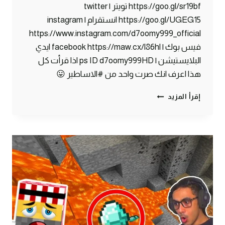
https://goo.gl/sr19bf تويتر | twitter
https://goo.gl/UGEG15 انستقرام | instagram
https://www.instagram.com/d7oomy999_official
فيس بوك | facebook https://maw.cx/l86hl ايدي
البلايستيشن | ps ID d7oomy999HD اذا قرأت كل
هذا اعرف انك صرت واحد من #الاساطير 😛
ماين
إقرأ المزيد
كرافت
#7
|
أغرب
بوابة
نذر
!