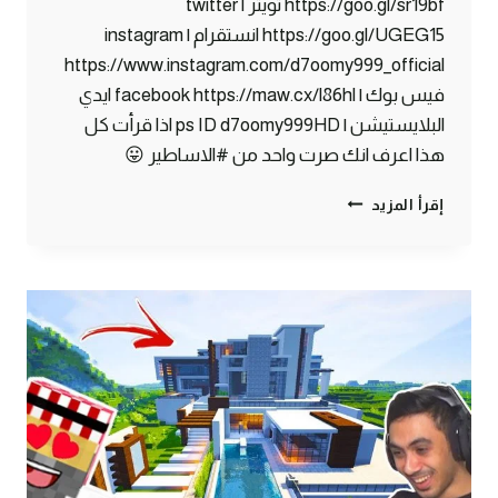
https://goo.gl/sr19bf تويتر | twitter
https://goo.gl/UGEG15 انستقرام | instagram
https://www.instagram.com/d7oomy999_official
فيس بوك | facebook https://maw.cx/l86hl ايدي
البلايستيشن | ps ID d7oomy999HD اذا قرأت كل
هذا اعرف انك صرت واحد من #الاساطير 😛
ماين
إقرأ المزيد
كرافت
#12
|
أكتشفت
طائر
غريب
!