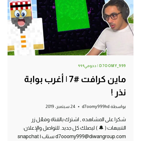
D7OOMY_999 | دحومي٩٩٩
ماين كرافت #7 | أغرب بوابة
نذر !
بواسطة
d7oomy999hd
24 سبتمبر، 2019
شكرا على المشاهده , اشترك بالقناة وفعّل زر
التنبيهات ( 🔔 ) ليصلك كل جديد. للتواصل والإعلان:
d7ooomy999@diwangroup.com سناب | snapchat