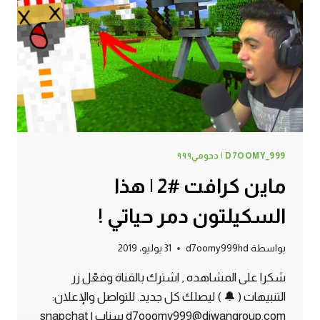
الجديد
!
D7OOMY_999 | دحومي٩٩٩
ماين كرافت #2 | هذا
السكيلتون دمر حياتي !
بواسطة
d7oomy999hd
31 يوليو، 2019
شكرا على المشاهده , اشترك بالقناة وفعّل زر
التنبيهات ( 🔔 ) ليصلك كل جديد. للتواصل والإعلان:
d7ooomy999@diwangroup.com سناب | snapchat