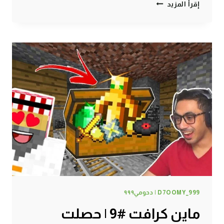
ماين
إقرأ المزيد
كرافت
#10
|
صار
شيء
مستحيل!
D7OOMY_999 | دحومي٩٩٩
ماين كرافت #9 | حصلت