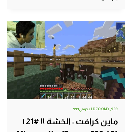
كرافت
:
ترتيب
المخزن
#22
|
22#
MINECRAFT
:
D7OOMY999
D7OOMY_999 | دحومي٩٩٩
ماين كرافت : الخشة !! #21 |