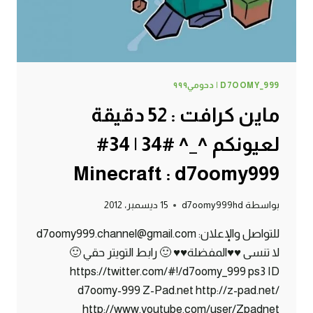
D7OOMY_999 | دحومي٩٩٩
ماين كرافت : 52 دقيقة
لعيونكم ^_^ #34 | 34#
Minecraft : d7oomy999
بواسطة
d7oomy999hd
15 ديسمبر، 2012
للتواصل والإعلان: d7oomy999.channel@gmail.com
لا تنسى ♥♥المفضلة♥♥ 🙂 رابط التويتر حقي 🙂
https://twitter.com/#!/d7oomy_999 ps3 ID
d7oomy-999 Z-Pad.net http://z-pad.net/
http://www.youtube.com/user/Zpadnet