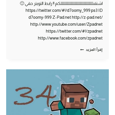
اشتقتلللللللللللللللللللللللللكم !! رابط التويتر حقي 🙂
https://twitter.com/#!/d7oomy_999 ps3 ID
d7oomy-999 Z-Pad.net http://z-pad.net/
http://www.youtube.com/user/Zpadnet
https://twitter.com/#!/zpadnet
http://www.facebook.com/zpadnet
ماين
إقرأ المزيد
كرافت
:
أثـاث
البـيـت
#39
|
39#
MINECRAFT
:
D7OOMY999