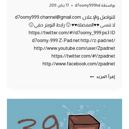
بواسطة
d7oomy999hd
17 يناير، 2013
للتواصل والإعلان: d7oomy999.channel@gmail.com
لا تنسى ♥♥المفضلة♥♥ 🙂 رابط التويتر حقي 🙂
https://twitter.com/#!/d7oomy_999 ps3 ID
d7oomy-999 Z-Pad.net http://z-pad.net/
http://www.youtube.com/user/Zpadnet
https://twitter.com/#!/zpadnet
http://www.facebook.com/zpadnet
ماين
إقرأ المزيد
كرافت
:
برررررد
!!
#40
|
40#
MINECRAFT