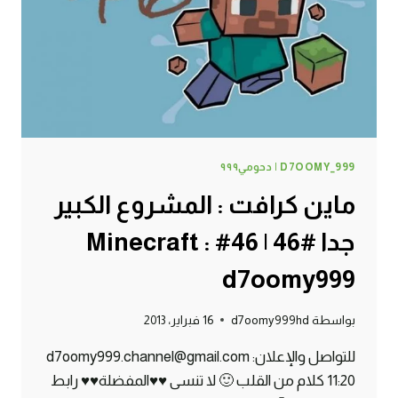
:
D7OOMY999
D7OOMY_999 | دحومي٩٩٩
ماين كرافت : المشروع الكبير
جدا #46 | 46# Minecraft :
d7oomy999
بواسطة
d7oomy999hd
16 فبراير، 2013
للتواصل والإعلان: d7oomy999.channel@gmail.com
11:20 كلام من القلب 🙂 لا تنسى ♥♥المفضلة♥♥ رابط