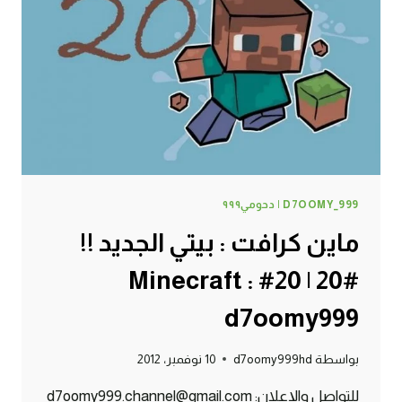
MINECRAFT
:
D7OOMY999
D7OOMY_999 | دحومي٩٩٩
ماين كرافت : بيتي الجديد !!
#20 | 20# Minecraft :
d7oomy999
بواسطة
d7oomy999hd
10 نوفمبر، 2012
للتواصل والإعلان: d7oomy999.channel@gmail.com