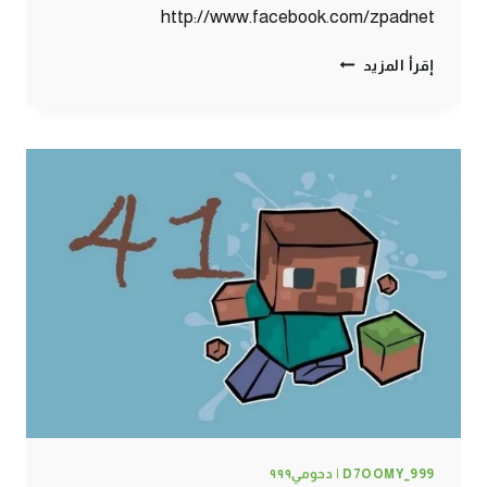
http://www.facebook.com/zpadnet
ماين
إقرأ المزيد
كرافت
:
شاي
حليب
#45
|
45#
MINECRAFT
:
D7OOMY999
D7OOMY_999 | دحومي٩٩٩