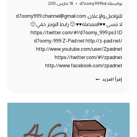
بواسطة
d7oomy999hd
18 مارس، 2013
للتواصل والإعلان: d7oomy999.channel@gmail.com
لا تنسى ♥♥المفضلة♥♥ 🙂 رابط التويتر حقي 🙂
https://twitter.com/#!/d7oomy_999 ps3 ID
d7oomy-999 Z-Pad.net http://z-pad.net/
http://www.youtube.com/user/Zpadnet
https://twitter.com/#!/zpadnet
http://www.facebook.com/zpadnet
ماين
إقرأ المزيد
كرافت
:
مليون
مشاهدة
!!!
#47
|
47#
MINECRAFT