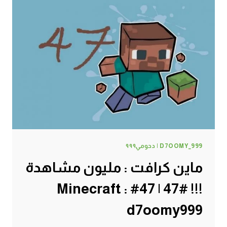
D7OOMY_999 | دحومي٩٩٩
ماين كرافت : مليون مشاهدة
!!! #47 | 47# Minecraft :
d7oomy999