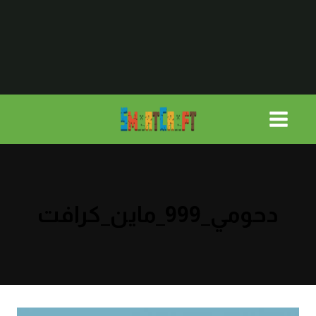
لتجاوز
لى
لمحتوى
دحومي_999_ماين_كرافت