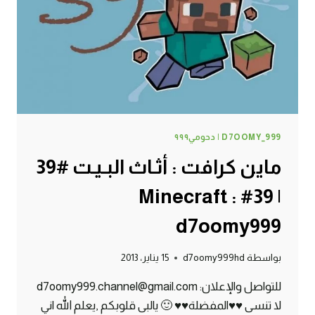
:
D7OOMY999
D7OOMY_999 | دحومي٩٩٩
ماين كرافت : أثـاث البـيـت #39
| 39# Minecraft :
d7oomy999
بواسطة
d7oomy999hd
15 يناير، 2013
للتواصل والإعلان: d7oomy999.channel@gmail.com
لا تنسى ♥♥المفضلة♥♥ 🙂 يالبى قلوبكم ,يعلم الله اني