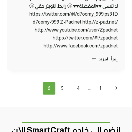
لا تنسى ♥♥المفضلة♥♥ 🙂 رابط التويتر حقي 🙂
https://twitter.com/#!/d7oomy_999 ps3 ID
d7oomy-999 Z-Pad.net http://z-pad.net/
http://www.youtube.com/user/Zpadnet
https://twitter.com/#!/zpadnet
http://www.facebook.com/zpadnet
ماين
إقرأ المزيد
كرافت
:
بيتي
الجديد
تنقل
الصفحة
6
5
4
…
1
!!
#20
الصفحة
السابقة
|
20#
MINECRAFT
:
D7OOMY999
انضم الى خادم SmartCraft الآن