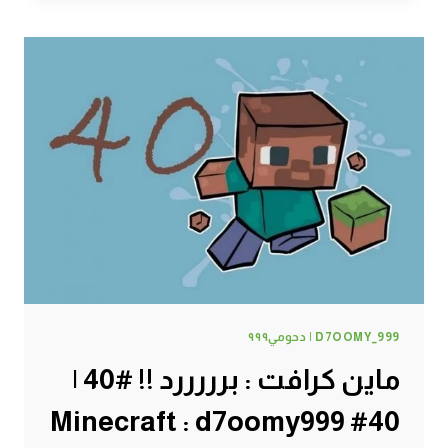
مساعدة
القرويين
!!
#41
|
41#
MINECRAFT
:
D7OOMY999
D7OOMY_999 | دحومي٩٩٩
ماين كرافت : برررررد !! #40 |
40# Minecraft : d7oomy999