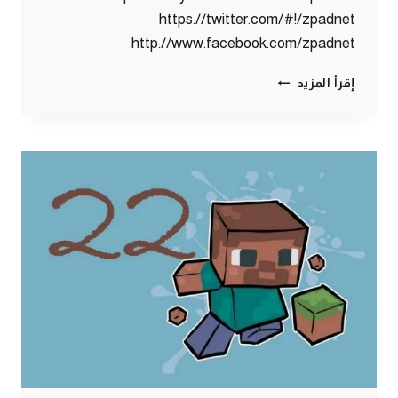
https://twitter.com/#!/zpadnet
http://www.facebook.com/zpadnet
ماين
إقرأ المزيد
كرافت
:
52
دقيقة
لعيونكم
^_^
#34
|
34#
MINECRAFT
:
D7OOMY999