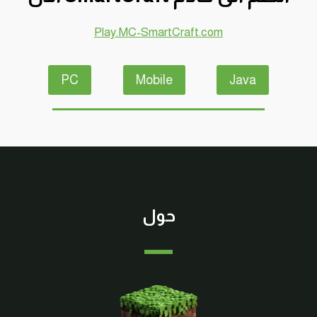
Play.MC-SmartCraft.com
PC
Mobile
Java
حول