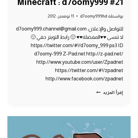
21# Minecraft : d7oomy999
بواسطة
d7oomy999hd
11 نوفمبر، 2012
للتواصل والإعلان: d7oomy999.channel@gmail.com
لا تنسى ♥♥المفضلة♥♥ 🙂 رابط التويتر حقي 🙂
https://twitter.com/#!/d7oomy_999 ps3 ID
d7oomy-999 Z-Pad.net http://z-pad.net/
http://www.youtube.com/user/Zpadnet
https://twitter.com/#!/zpadnet
http://www.facebook.com/zpadnet
ماين
إقرأ المزيد
كرافت
:
الخشة
!!
#21
|
21#