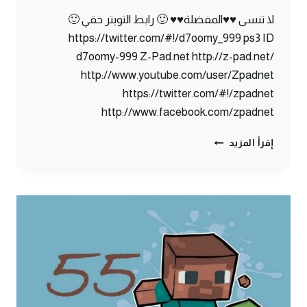
لا تنسى ♥♥المفضلة♥♥ 🙂 رابط التويتر حقي 🙂
https://twitter.com/#!/d7oomy_999 ps3 ID
d7oomy-999 Z-Pad.net http://z-pad.net/
http://www.youtube.com/user/Zpadnet
https://twitter.com/#!/zpadnet
http://www.facebook.com/zpadnet
ماين
إقرأ المزيد
كرافت
:
انفجار
خرب
مزاجي
:
(
!
#56
|
56#