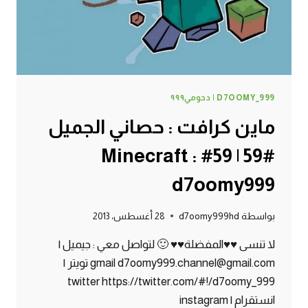
D7OOMY999
D7OOMY_999 | دحومي٩٩٩
ماين كرافت : حصاني الجميل
#59 | 59# Minecraft :
d7oomy999
بواسطة
d7oomy999hd
28 أغسطس، 2013
لا تنسى ♥♥المفضلة♥♥ 🙂 لتواصل معي : جيميل |
gmail d7oomy999.channel@gmail.com تويتر |
twitter https://twitter.com/#!/d7oomy_999
انستقرام | instagram