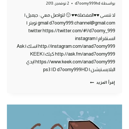
بواسطة
d7oomy999hd
2 نوفمبر، 2013
لا تنسى ♥♥المفضلة♥♥ 🙂 لتواصل معي : جيميل |
gmail d7oomy999.channel@gmail.com تويتر |
twitter https://twitter.com/#!/d7oomy_999
انستقرام | instagram
http://instagram.com/anad7oomy999 اسك | Ask
http://ask.fm/anad7oomy999 كيك | KEEK
https://www.keek.com/anad7oomy999 ايدي
البلايستيشن | ps3 ID d7oomy999HD
ماين
إقرأ المزيد
كرافت
:
ما
يحدث
في
البنوك
!