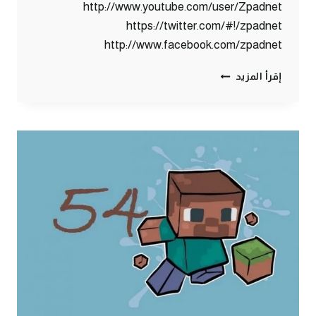
http://www.youtube.com/user/Zpadnet
https://twitter.com/#!/zpadnet
http://www.facebook.com/zpadnet
ماين
إقرأ المزيد
كرافت
:
عرس
جماعي
ههههه
!
#55
|
55#
MINECRAFT
:
D7OOMY999