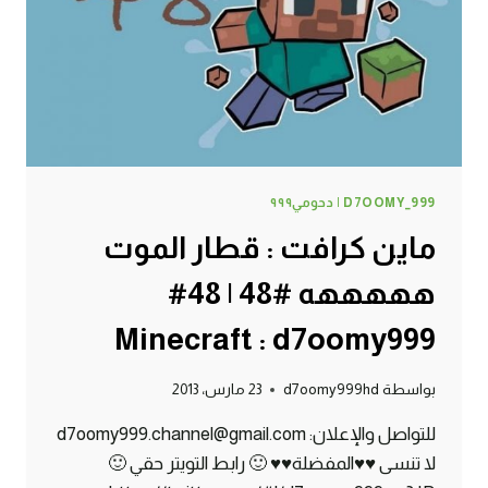
MINECRAFT
:
D7OOMY999
D7OOMY_999 | دحومي٩٩٩
ماين كرافت : قطار الموت
هههههه #48 | 48#
Minecraft : d7oomy999
بواسطة
d7oomy999hd
23 مارس، 2013
للتواصل والإعلان: d7oomy999.channel@gmail.com
لا تنسى ♥♥المفضلة♥♥ 🙂 رابط التويتر حقي 🙂