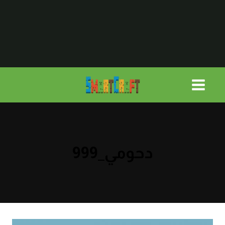
لتجاوز
لى
لمحتوى
دحومي_999