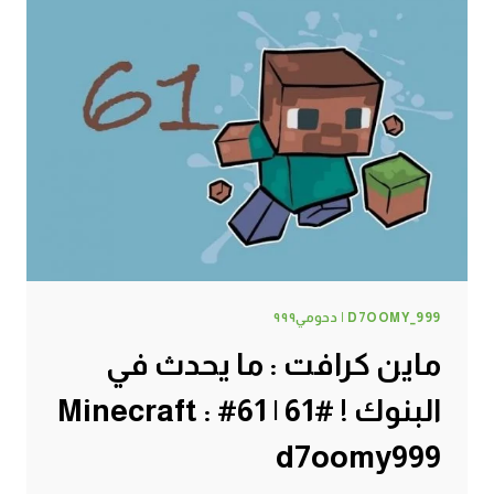
D7OOMY_999 | دحومي٩٩٩
ماين كرافت : ما يحدث في
البنوك ! #61 | 61# Minecraft :
d7oomy999