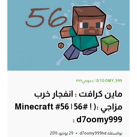
|
57#
MINECRAFT
:
D7OOMY999
D7OOMY_999 | دحومي٩٩٩
ماين كرافت : انفجار خرب
مزاجي :( ! #56 | 56# Minecraft
: d7oomy999
بواسطة
d7oomy999hd
29 يونيو، 2013