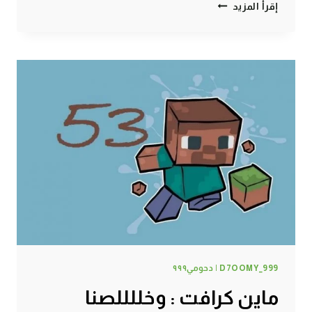
ماين
إقرأ المزيد
كرافت
:
الخطوة
الأخيرة
!
#54
|
54#
MINECRAFT
:
D7OOMY999
D7OOMY_999 | دحومي٩٩٩
ماين كرافت : وخللللصنا