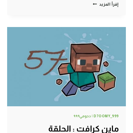
ماين
إقرأ المزيد
كرافت
:
حظيرة
الدجاج
#58
|
58#
MINECRAFT
:
D7OOMY999
D7OOMY_999 | دحومي٩٩٩
ماين كرافت : الحلقة