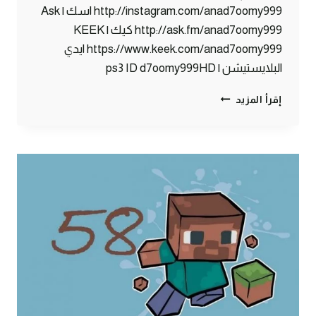
http://instagram.com/anad7oomy999 اسك | Ask
http://ask.fm/anad7oomy999 كيك | KEEK
https://www.keek.com/anad7oomy999 ايدي
البلايستيشن | ps3 ID d7oomy999HD
ماين
إقرأ المزيد
كرافت
:
حصاني
الجميل
#59
|
59#
MINECRAFT
:
D7OOMY999