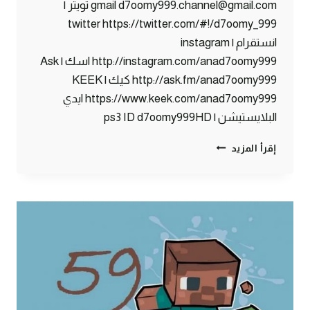
gmail d7oomy999.channel@gmail.com تويتر |
twitter https://twitter.com/#!/d7oomy_999
انستقرام | instagram
http://instagram.com/anad7oomy999 اسك | Ask
http://ask.fm/anad7oomy999 كيك | KEEK
https://www.keek.com/anad7oomy999 ايدي
البلايستيشن | ps3 ID d7oomy999HD
ماين
إقرأ المزيد
كرافت
:
أبوي
قرر
يفتح
بنك
#60
|
60#
MINECRAFT
: