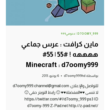
MINECRAFT
:
D7OOMY999
D7OOMY_999 | دحومي٩٩٩
ماين كرافت : عرس جماعي
ههههه ! #55 | 55#
Minecraft : d7oomy999
بواسطة
d7oomy999hd
6 يونيو، 2013
للتواصل والإعلان: d7oomy999.channel@gmail.com
لا تنسى ♥♥المفضلة♥♥ 🙂 رابط التويتر حقي 🙂
https://twitter.com/#!/d7oomy_999 ps3 ID
d7oomy-999 Z-Pad.net http://z-pad.net/