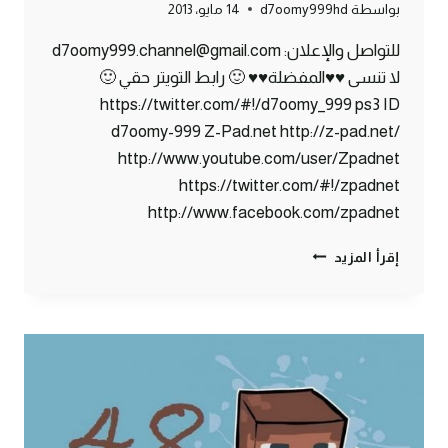
بواسطة
d7oomy999hd
14 مايو، 2013
للتواصل والإعلان: d7oomy999.channel@gmail.com
لا تنسى ♥♥المفضلة♥♥ 🙂 رابط التويتر حقي 🙂
https://twitter.com/#!/d7oomy_999 ps3 ID
d7oomy-999 Z-Pad.net http://z-pad.net/
http://www.youtube.com/user/Zpadnet
https://twitter.com/#!/zpadnet
http://www.facebook.com/zpadnet
ماين
إقرأ المزيد
كرافت
:
صحاب
السوء
ضحكوا
عليا
#52
|
52#