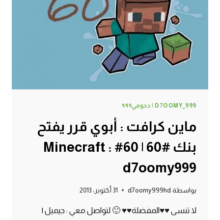
#61
|
61#
MINECRAFT
:
D7OOMY999
D7OOMY_999 | دحومي٩٩٩
ماين كرافت : أبوي قرر يفتح
بنك #60 | 60# Minecraft :
d7oomy999
بواسطة
d7oomy999hd
31 أكتوبر، 2013
لا تنسى ♥♥المفضلة♥♥ 🙂 لتواصل معي : جيميل |