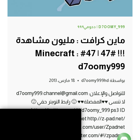
D7OOMY_999 | دحومي٩٩٩
ماين كرافت : مليون مشاهدة
!!! #47 | 47# Minecraft :
d7oomy999
بواسطة
d7oomy999hd
18 مارس، 2013
للتواصل والإعلان: d7oomy999.channel@gmail.com
لا تنسى ♥♥المفضلة♥♥ 🙂 رابط التويتر حقي 🙂
https://twitter.com/#!/d7oomy_999 ps3 ID
d7oomy-999 Z-Pad.net http://z-pad.net/
http://www.youtube.com/user/Zpadnet
https://twitter.com/#!/zpadnet