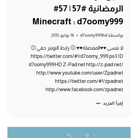
الرمضانية #57 | 57#
Minecraft : d7oomy999
بواسطة
d7oomy999hd
16 يوليو، 2013
لا تنسى ♥♥المفضلة♥♥ 🙂 رابط التويتر حقي 🙂
https://twitter.com/#!/d7oomy_999 ps3 ID
d7oomy999HD Z-Pad.net http://z-pad.net/
http://www.youtube.com/user/Zpadnet
https://twitter.com/#!/zpadnet
http://www.facebook.com/zpadnet
ماين
إقرأ المزيد
كرافت
:
الحلقة
الرمضانية
#57