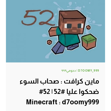
#53
|
53#
MINECRAFT
:
D7OOMY999
D7OOMY_999 | دحومي٩٩٩
ماين كرافت : صحاب السوء
ضحكوا عليا #52 | 52#
Minecraft : d7oomy999