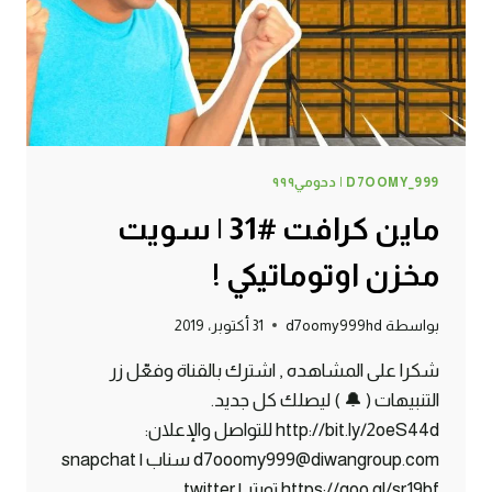
D7OOMY_999 | دحومي٩٩٩
ماين كرافت #31 | سويت
مخزن اوتوماتيكي !
بواسطة
d7oomy999hd
31 أكتوبر، 2019
شكرا على المشاهده , اشترك بالقناة وفعّل زر
التنبيهات ( 🔔 ) ليصلك كل جديد.
http://bit.ly/2oeS44d للتواصل والإعلان:
d7ooomy999@diwangroup.com سناب | snapchat
https://goo.gl/sr19bf تويتر | twitter