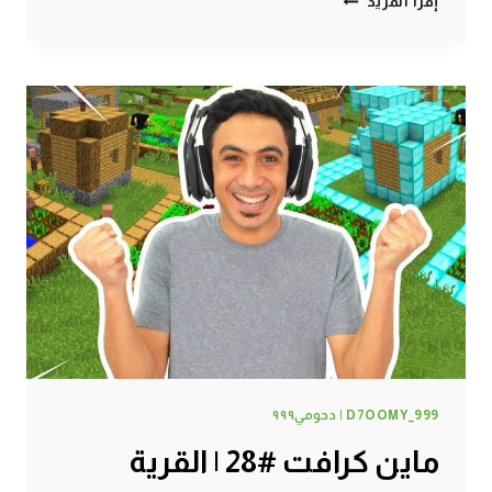
إقرأ المزيد
كرافت
#29
|
أخيراً
لقيت
ببغاء
!
D7OOMY_999 | دحومي٩٩٩
ماين كرافت #28 | القرية