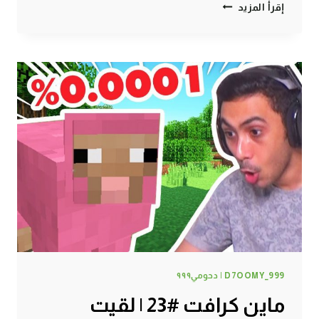
ماين
إقرأ المزيد
كرافت
#24
|
مزارع
لا
نهائية
!
D7OOMY_999 | دحومي٩٩٩
ماين كرافت #23 | لقيت