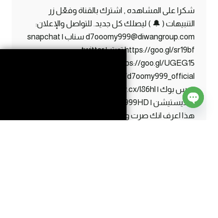
شكرا على المشاهده , اشترك بالقناة وفعّل زر
التنبيهات ( 🔔 ) ليصلك كل جديد. للتواصل والإعلان:
d7ooomy999@diwangroup.com سناب | snapchat
https://goo.gl/sr19bf تويتر | twitter
https://goo.gl/UGEG15 انستقرام | instagram
https://www.instagram.com/d7oomy999_official
فيس بوك | facebook https://maw.cx/l86hl ايدي
البلايستيشن | ps ID d7oomy999HD اذا قرأت كل
Open
هذا اعرف انك صرت واحد من #الاساطير 😛
chaty
ماين
إقرأ المزيد
كرافت
#22
|
هذا
الي
كنت
احتاجة
!