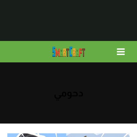
لتجاوز
لى
لمحتوى
دحومي