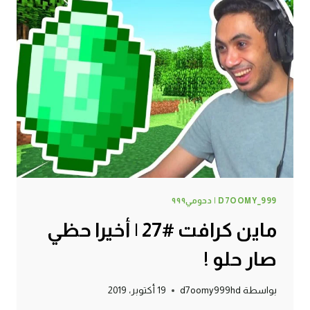
الغنية
والقرية
الفقيرة
!
D7OOMY_999 | دحومي٩٩٩
ماين كرافت #27 | أخيرا حظي
صار حلو !
بواسطة
d7oomy999hd
19 أكتوبر، 2019