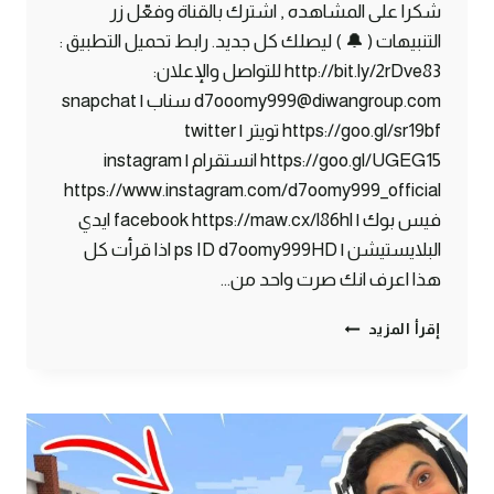
شكرا على المشاهده , اشترك بالقناة وفعّل زر
التنبيهات ( 🔔 ) ليصلك كل جديد. رابط تحميل التطبيق :
http://bit.ly/2rDve83 للتواصل والإعلان:
d7ooomy999@diwangroup.com سناب | snapchat
https://goo.gl/sr19bf تويتر | twitter
https://goo.gl/UGEG15 انستقرام | instagram
https://www.instagram.com/d7oomy999_official
فيس بوك | facebook https://maw.cx/l86hl ايدي
البلايستيشن | ps ID d7oomy999HD اذا قرأت كل
هذا اعرف انك صرت واحد من…
ماين
إقرأ المزيد
كرافت
#33
|
التجهيز
للقرية
الصينية