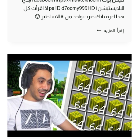
البلايستيشن | ps ID d7oomy999HD اذا قرأت كل
هذا اعرف انك صرت واحد من #الاساطير 😛
ماين
إقرأ المزيد
كرافت
#25
|
سويت
ديكور
بيتي
الجديد
!