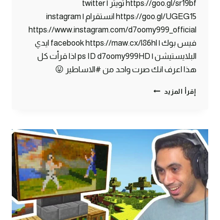
https://goo.gl/sr19bf تويتر | twitter
https://goo.gl/UGEG15 انستقرام | instagram
https://www.instagram.com/d7oomy999_official
فيس بوك | facebook https://maw.cx/l86hl ايدي
البلايستيشن | ps ID d7oomy999HD اذا قرأت كل
هذا اعرف انك صرت واحد من #الاساطير 😛
ماين
إقرأ المزيد
كرافت
#26
|
سويت
مخزن
خورافي!