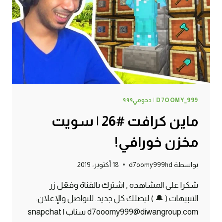
D7OOMY_999 | دحومي٩٩٩
ماين كرافت #26 | سويت
مخزن خورافي!
بواسطة
d7oomy999hd
18 أكتوبر، 2019
شكرا على المشاهده , اشترك بالقناة وفعّل زر
التنبيهات ( 🔔 ) ليصلك كل جديد. للتواصل والإعلان:
d7ooomy999@diwangroup.com سناب | snapchat