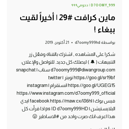
D7OOMY_999 | دحومي٩٩٩
ماين كرافت #29 | أخيراً لقيت
ببغاء !
بواسطة
d7oomy999hd
21 أكتوبر، 2019
شكرا على المشاهده , اشترك بالقناة وفعّل زر
التنبيهات ( 🔔 ) ليصلك كل جديد. للتواصل والإعلان:
d7ooomy999@diwangroup.com سناب | snapchat
https://goo.gl/sr19bf تويتر | twitter
https://goo.gl/UGEG15 انستقرام | instagram
https://www.instagram.com/d7oomy999_official
فيس بوك | facebook https://maw.cx/l86hl ايدي
البلايستيشن | ps ID d7oomy999HD اذا قرأت كل
هذا اعرف انك صرت واحد من #الاساطير 😛
ماين