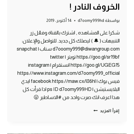
الخروف النادر !
بواسطة
d7oomy999hd
14 أكتوبر، 2019
شكرا على المشاهده , اشترك بالقناة وفعّل زر
التنبيهات ( 🔔 ) ليصلك كل جديد. للتواصل والإعلان:
d7ooomy999@diwangroup.com سناب | snapchat
https://goo.gl/sr19bf تويتر | twitter
https://goo.gl/UGEG15 انستقرام | instagram
https://www.instagram.com/d7oomy999_official
فيس بوك | facebook https://maw.cx/l86hl ايدي
البلايستيشن | ps ID d7oomy999HD اذا قرأت كل
هذا اعرف انك صرت واحد من #الاساطير 😛
ماين
إقرأ المزيد
كرافت
#23
|