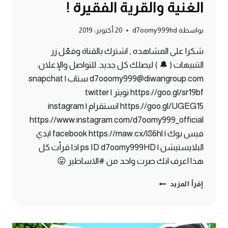
الغنية والقرية الفقيرة !
بواسطة
d7oomy999hd
20 أكتوبر، 2019
شكرا على المشاهده , اشترك بالقناة وفعّل زر
التنبيهات ( 🔔 ) ليصلك كل جديد. للتواصل والإعلان:
d7ooomy999@diwangroup.com سناب | snapchat
https://goo.gl/sr19bf تويتر | twitter
https://goo.gl/UGEG15 انستقرام | instagram
https://www.instagram.com/d7oomy999_official
فيس بوك | facebook https://maw.cx/l86hl ايدي
البلايستيشن | ps ID d7oomy999HD اذا قرأت كل
هذا اعرف انك صرت واحد من #الاساطير 😛
ماين
إقرأ المزيد
كرافت
#28
|
القرية