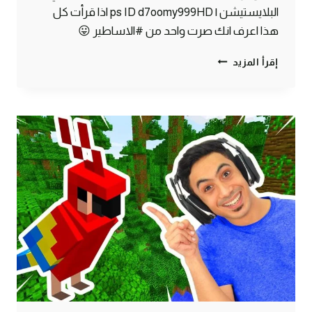
البلايستيشن | ps ID d7oomy999HD اذا قرأت كل
هذا اعرف انك صرت واحد من #الاساطير 😛
ماين
إقرأ المزيد
كرافت
#30
|
لقيت
كنز
تحت
البحر
!