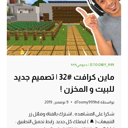
D7OOMY_999 | دحومي٩٩٩
ماين كرافت #32 | تصميم جديد
للبيت و المخزن !
بواسطة
d7oomy999hd
9 نوفمبر، 2019
شكرا على المشاهده , اشترك بالقناة وفعّل زر
التنبيهات ( 🔔 ) ليصلك كل جديد. رابط تحميل التطبيق :