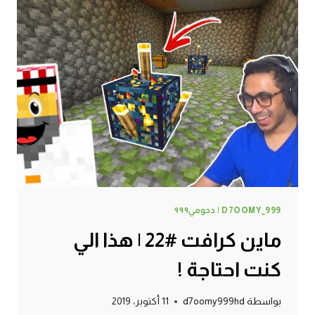
لقيت
الخروف
النادر
!
D7OOMY_999 | دحومي٩٩٩
ماين كرافت #22 | هذا الي
كنت احتاجة !
بواسطة
d7oomy999hd
11 أكتوبر، 2019