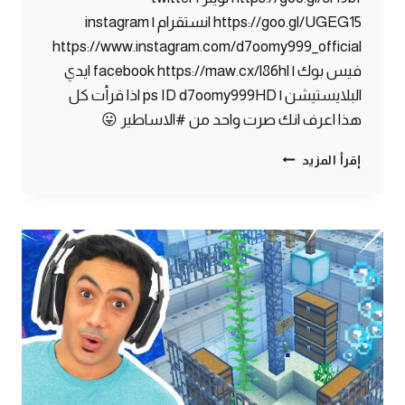
https://goo.gl/UGEG15 انستقرام | instagram
https://www.instagram.com/d7oomy999_official
فيس بوك | facebook https://maw.cx/l86hl ايدي
البلايستيشن | ps ID d7oomy999HD اذا قرأت كل
هذا اعرف انك صرت واحد من #الاساطير 😛
ماين
إقرأ المزيد
كرافت
#31
|
سويت
مخزن
اوتوماتيكي
!