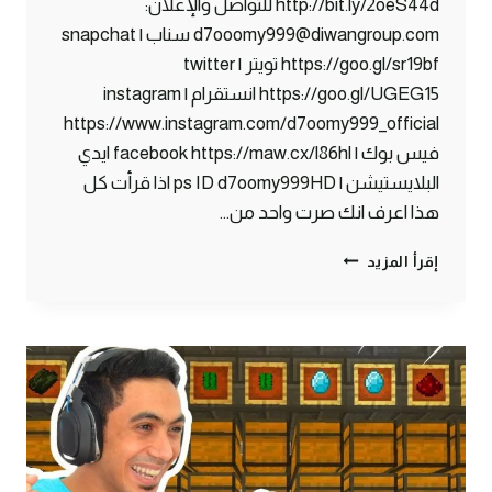
http://bit.ly/2oeS44d للتواصل والإعلان:
d7ooomy999@diwangroup.com سناب | snapchat
https://goo.gl/sr19bf تويتر | twitter
https://goo.gl/UGEG15 انستقرام | instagram
https://www.instagram.com/d7oomy999_official
فيس بوك | facebook https://maw.cx/l86hl ايدي
البلايستيشن | ps ID d7oomy999HD اذا قرأت كل
هذا اعرف انك صرت واحد من…
ماين
إقرأ المزيد
كرافت
#32
|
تصميم
جديد
للبيت
و
المخزن
!