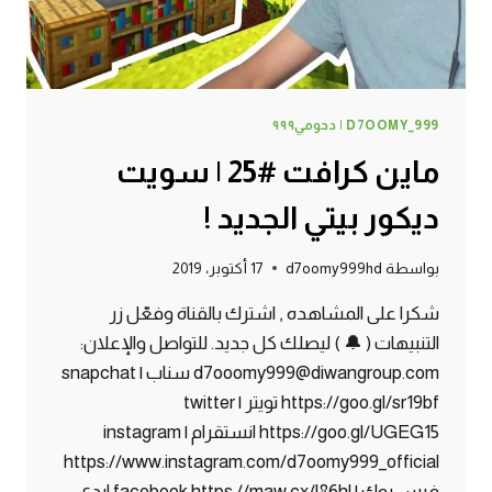
D7OOMY_999 | دحومي٩٩٩
ماين كرافت #25 | سويت
ديكور بيتي الجديد !
بواسطة
d7oomy999hd
17 أكتوبر، 2019
شكرا على المشاهده , اشترك بالقناة وفعّل زر
التنبيهات ( 🔔 ) ليصلك كل جديد. للتواصل والإعلان:
d7ooomy999@diwangroup.com سناب | snapchat
https://goo.gl/sr19bf تويتر | twitter
https://goo.gl/UGEG15 انستقرام | instagram
https://www.instagram.com/d7oomy999_official
فيس بوك | facebook https://maw.cx/l86hl ايدي