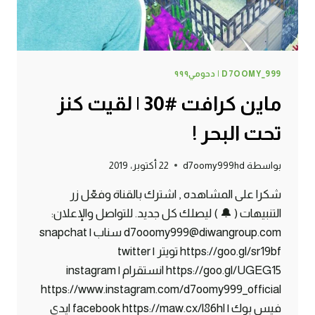
D7OOMY_999 | دحومي٩٩٩
ماين كرافت #30 | لقيت كنز
تحت البحر !
بواسطة
d7oomy999hd
22 أكتوبر، 2019
شكرا على المشاهده , اشترك بالقناة وفعّل زر
التنبيهات ( 🔔 ) ليصلك كل جديد. للتواصل والإعلان:
d7ooomy999@diwangroup.com سناب | snapchat
https://goo.gl/sr19bf تويتر | twitter
https://goo.gl/UGEG15 انستقرام | instagram
https://www.instagram.com/d7oomy999_official
فيس بوك | facebook https://maw.cx/l86hl ايدي