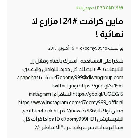
D7OOMY_999 | دحومي٩٩٩
ماين كرافت #24 | مزارع لا
نهائية !
بواسطة
d7oomy999hd
16 أكتوبر، 2019
شكرا على المشاهده , اشترك بالقناة وفعّل زر
التنبيهات ( 🔔 ) ليصلك كل جديد. للتواصل والإعلان:
d7ooomy999@diwangroup.com سناب | snapchat
https://goo.gl/sr19bf تويتر | twitter
https://goo.gl/UGEG15 انستقرام | instagram
https://www.instagram.com/d7oomy999_official
فيس بوك | facebook https://maw.cx/l86hl ايدي
البلايستيشن | ps ID d7oomy999HD اذا قرأت كل
هذا اعرف انك صرت واحد من #الاساطير 😛