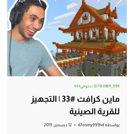
D7OOMY_999 | دحومي٩٩٩
ماين كرافت #33 | التجهيز
للقرية الصينية
بواسطة
d7oomy999hd
12 ديسمبر، 2019