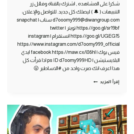
شكرا على المشاهده , اشترك بالقناة وفعّل زر
التنبيهات ( 🔔 ) ليصلك كل جديد. للتواصل والإعلان:
d7ooomy999@diwangroup.com سناب | snapchat
https://goo.gl/sr19bf تويتر | twitter
https://goo.gl/UGEG15 انستقرام | instagram
https://www.instagram.com/d7oomy999_official
فيس بوك | facebook https://maw.cx/l86hl ايدي
البلايستيشن | ps ID d7oomy999HD اذا قرأت كل
هذا اعرف انك صرت واحد من #الاساطير 😛
ماين
إقرأ المزيد
كرافت
#27
|
أخيرا
حظي
صار
حلو
!