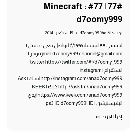
#77 | 77# Minecraft :
d7oomy999
بواسطة
d7oomy999hd
19 سبتمبر، 2014
لا تنسى ♥♥المفضلة♥♥ 🙂 لتواصل معي : جيميل |
gmail d7oomy999.channel@gmail.com تويتر |
twitter https://twitter.com/#!/d7oomy_999
انستقرام | instagram
http://instagram.com/anad7oomy999 اسك | Ask
http://ask.fm/anad7oomy999 كيك | KEEK
https://www.keek.com/anad7oomy999 ايدي
البلايستيشن | ps3 ID d7oomy999HD
ماين
إقرأ المزيد
كرافت
:
الغرفة