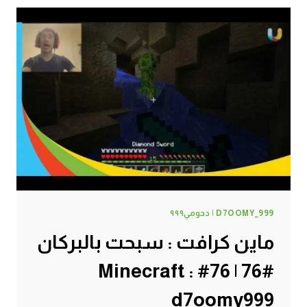
الزرقاء
#77
|
77#
MINECRAFT
:
D7OOMY999
D7OOMY_999 | دحومي٩٩٩
ماين كرافت : سبحت بالبركان
#76 | 76# Minecraft :
d7oomy999