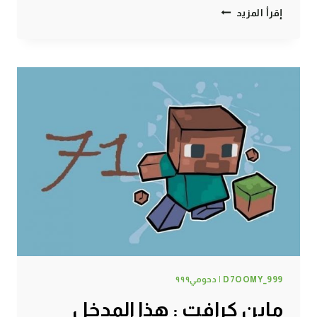
ماين
إقرأ المزيد
كرافت
:
زحمة
يا
ناااااااس
#72
|
72#
MINECRAFT
:
D7OOMY999
D7OOMY_999 | دحومي٩٩٩
ماين كرافت : هذا المدخل