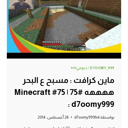
76#
MINECRAFT
:
D7OOMY999
D7OOMY_999 | دحومي٩٩٩
ماين كرافت : مسبح ع البحر
ههههه #75 | 75# Minecraft
: d7oomy999
بواسطة
d7oomy999hd
26 أغسطس، 2014