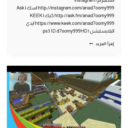
انستقرام | instagram
http://instagram.com/anad7oomy999 اسك | Ask
http://ask.fm/anad7oomy999 كيك | KEEK
https://www.keek.com/anad7oomy999 ايدي
البلايستيشن | ps3 ID d7oomy999HD
ماين
إقرأ المزيد
كرافت
:
كوفي
شوب
#80
|
80#
MINECRAFT
:
D7OOMY999