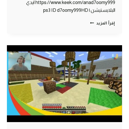
https://www.keek.com/anad7oomy999 ايدي
البلايستيشن | ps3 ID d7oomy999HD
ماين
إقرأ المزيد
كرافت
:
وخلصنا
السوق#79
|
79#
MINECRAFT
:
D7OOMY999