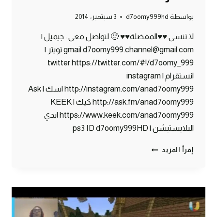
بواسطة
d7oomy999hd
3 سبتمبر، 2014
لا تنسى ♥♥المفضلة♥♥ 🙂 لتواصل معي : جيميل |
gmail d7oomy999.channel@gmail.com تويتر |
twitter https://twitter.com/#!/d7oomy_999
انستقرام | instagram
http://instagram.com/anad7oomy999 اسك | Ask
http://ask.fm/anad7oomy999 كيك | KEEK
https://www.keek.com/anad7oomy999 ايدي
البلايستيشن | ps3 ID d7oomy999HD
ماين
إقرأ المزيد
كرافت
:
سبحت
بالبركان
#76
|