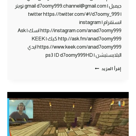
جيميل | gmail d7oomy999.channel@gmail.com تويتر
| twitter https://twitter.com/#!/d7oomy_999
انستقرام | instagram
http://instagram.com/anad7oomy999 اسك | Ask
http://ask.fm/anad7oomy999 كيك | KEEK
https://www.keek.com/anad7oomy999 ايدي
البلايستيشن | ps3 ID d7oomy999HD
ماين
إقرأ المزيد
كرافت
:
قتل
التنين
#81
|
81#
MINECRAFT
:
D7OOMY999