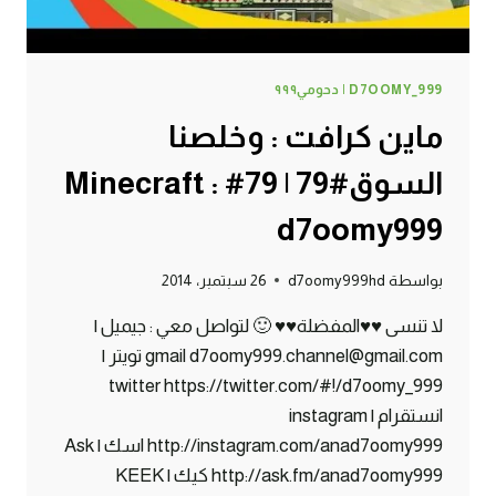
D7OOMY_999 | دحومي٩٩٩
ماين كرافت : وخلصنا
السوق#79 | 79# Minecraft :
d7oomy999
بواسطة
d7oomy999hd
26 سبتمبر، 2014
لا تنسى ♥♥المفضلة♥♥ 🙂 لتواصل معي : جيميل |
gmail d7oomy999.channel@gmail.com تويتر |
twitter https://twitter.com/#!/d7oomy_999
انستقرام | instagram
http://instagram.com/anad7oomy999 اسك | Ask
http://ask.fm/anad7oomy999 كيك | KEEK