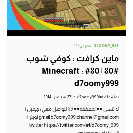
D7OOMY_999 | دحومي٩٩٩
ماين كرافت : كوفي شوب
#80 | 80# Minecraft :
d7oomy999
بواسطة
d7oomy999hd
27 سبتمبر، 2014
لا تنسى ♥♥المفضلة♥♥ 🙂 لتواصل معي : جيميل |
gmail d7oomy999.channel@gmail.com تويتر |
twitter https://twitter.com/#!/d7oomy_999