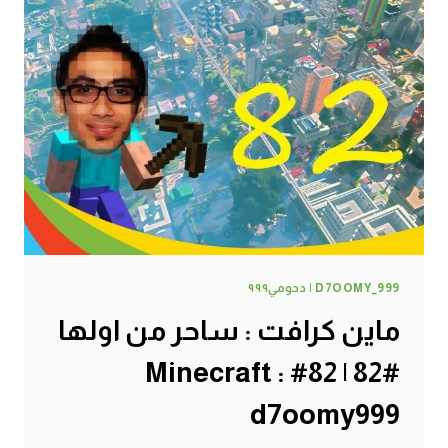
D7OOMY_999 | دحومي٩٩٩
ماين كرافت : ساحر من اولها
#82 | 82# Minecraft :
d7oomy999