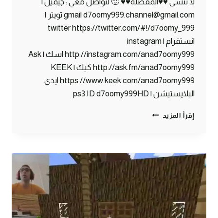
لا تنسى ♥♥المفضلة♥♥ 🙂 لتواصل معي : جيميل |
gmail d7oomy999.channel@gmail.com تويتر |
twitter https://twitter.com/#!/d7oomy_999
انستقرام | instagram
http://instagram.com/anad7oomy999 اسك | Ask
http://ask.fm/anad7oomy999 كيك | KEEK
https://www.keek.com/anad7oomy999 ايدي
البلايستيشن | ps3 ID d7oomy999HD
ماين
إقرأ المزيد
كرافت
:
مسبح
ع
البحر
ههههه
#75
|
75#
MINECRAFT