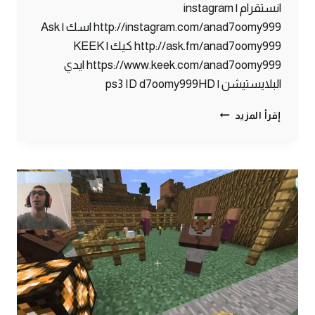
انستقرام | instagram
http://instagram.com/anad7oomy999 اسك | Ask
http://ask.fm/anad7oomy999 كيك | KEEK
https://www.keek.com/anad7oomy999 ايدي
البلايستيشن | ps3 ID d7oomy999HD
ماين
إقرأ المزيد
كرافت
:
مات
رجل
الثلج
:
(
#74
|
74#
MINECRAFT
:
D7OOMY999