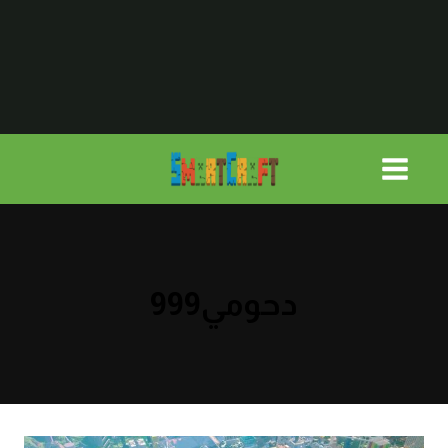
لتجاوز
لى
لمحتوى
دحومي999