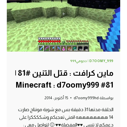
82#
MINECRAFT
:
D7OOMY999
D7OOMY_999 | دحومي٩٩٩
ماين كرافت : قتل التنين #81 |
81# Minecraft : d7oomy999
بواسطة
d7oomy999hd
15 أكتوبر، 2014
الحلقة مدتها 31 دقيقة بس مع شوية مونتاج صارت
14 ههههههههه اتمنى تعجبكم وشككككرا على
دعمكم لا تنسى ♥♥المفضلة♥♥ 🙂 لتواصل معي :