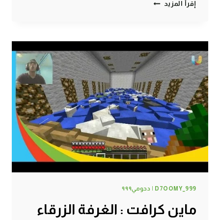
ماين
إقرأ المزيد
كرافت
:
سوق
شعبي
#78
|
78#
MINECRAFT
:
@D7OOMY_999
D7OOMY_999 | دحومي٩٩٩
ماين كرافت : الغرفة الزرقاء