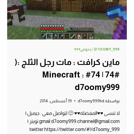
:
D7OOMY999
D7OOMY_999 | دحومي٩٩٩
ماين كرافت : مات رجل الثلج :(
#74 | 74# Minecraft :
d7oomy999
بواسطة
d7oomy999hd
19 أغسطس، 2014
لا تنسى ♥♥المفضلة♥♥ 🙂 لتواصل معي : جيميل |
gmail d7oomy999.channel@gmail.com تويتر |
twitter https://twitter.com/#!/d7oomy_999