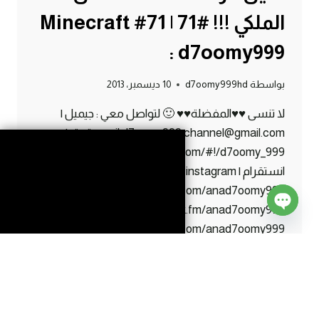
الملكي !!! #71 | 71# Minecraft
: d7oomy999
بواسطة
d7oomy999hd
10 ديسمبر، 2013
لا تنسى ♥♥المفضلة♥♥ 🙂 لتواصل معي : جيميل |
gmail d7oomy999.channel@gmail.com تويتر |
twitter https://twitter.com/#!/d7oomy_999
انستقرام | instagram
http://instagram.com/anad7oomy999 اسك | Ask
http://ask.fm/anad7oomy999 كيك | KEEK
Open
https://www.keek.com/anad7oomy999 ايدي
chaty
البلايستيشن | ps3 ID d7oomy999HD
ماين
إقرأ المزيد
كرافت
: