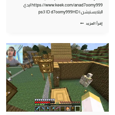
https://www.keek.com/anad7oomy999 ايدي
البلايستيشن | ps3 ID d7oomy999HD
ماين
إقرأ المزيد
كرافت
:
القروي
الدلوع
هههه
#73
|
73#
MINECRAFT
:
D7OOMY999