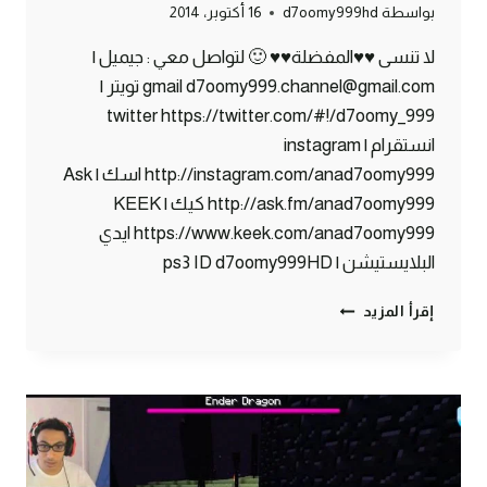
بواسطة
d7oomy999hd
16 أكتوبر، 2014
لا تنسى ♥♥المفضلة♥♥ 🙂 لتواصل معي : جيميل |
gmail d7oomy999.channel@gmail.com تويتر |
twitter https://twitter.com/#!/d7oomy_999
انستقرام | instagram
http://instagram.com/anad7oomy999 اسك | Ask
http://ask.fm/anad7oomy999 كيك | KEEK
https://www.keek.com/anad7oomy999 ايدي
البلايستيشن | ps3 ID d7oomy999HD
ماين
إقرأ المزيد
كرافت
:
ساحر
من
اولها
#82
|