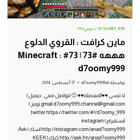
D7OOMY_999 | دحومي٩٩٩
ماين كرافت : القروي الدلوع
هههه #73 | 73# Minecraft :
d7oomy999
بواسطة
d7oomy999hd
17 أغسطس، 2014
لا تنسى ♥♥المفضلة♥♥ 🙂 لتواصل معي : جيميل |
gmail d7oomy999.channel@gmail.com تويتر |
twitter https://twitter.com/#!/d7oomy_999
انستقرام | instagram
http://instagram.com/anad7oomy999 اسك | Ask
http://ask.fm/anad7oomy999 كيك | KEEK