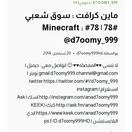
D7OOMY_999 | دحومي٩٩٩
ماين كرافت : سوق شعبي
#78 | 78# Minecraft :
@d7oomy_999
بواسطة
d7oomy999hd
20 سبتمبر، 2014
لا تنسى ♥♥المفضلة♥♥ 🙂 لتواصل معي : جيميل |
gmail d7oomy999.channel@gmail.com تويتر |
twitter https://twitter.com/#!/d7oomy_999
انستقرام | instagram
http://instagram.com/anad7oomy999 اسك | Ask
http://ask.fm/anad7oomy999 كيك | KEEK
https://www.keek.com/anad7oomy999 ايدي
البلايستيشن | ps3 ID d7oomy999HD