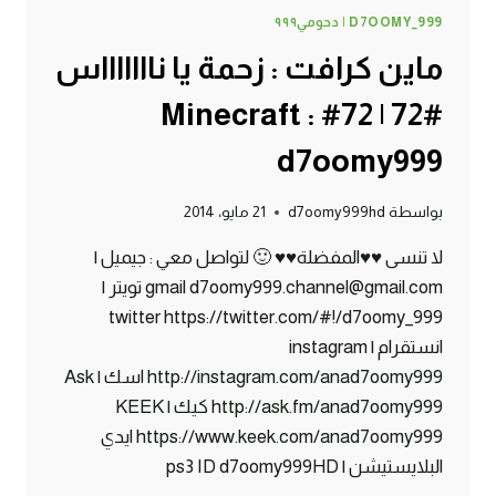
D7OOMY_999 | دحومي٩٩٩
ماين كرافت : زحمة يا ناااااااس
#72 | 72# Minecraft :
d7oomy999
بواسطة
d7oomy999hd
21 مايو، 2014
لا تنسى ♥♥المفضلة♥♥ 🙂 لتواصل معي : جيميل |
gmail d7oomy999.channel@gmail.com تويتر |
twitter https://twitter.com/#!/d7oomy_999
انستقرام | instagram
http://instagram.com/anad7oomy999 اسك | Ask
http://ask.fm/anad7oomy999 كيك | KEEK
https://www.keek.com/anad7oomy999 ايدي
البلايستيشن | ps3 ID d7oomy999HD