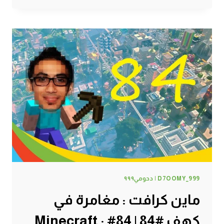
:
رميت
اغراضي
:
(
#85
|
85#
MINECRAFT
:
D7OOMY999
D7OOMY_999 | دحومي٩٩٩
ماين كرافت : مغامرة في
كهف #84 | 84# Minecraft :