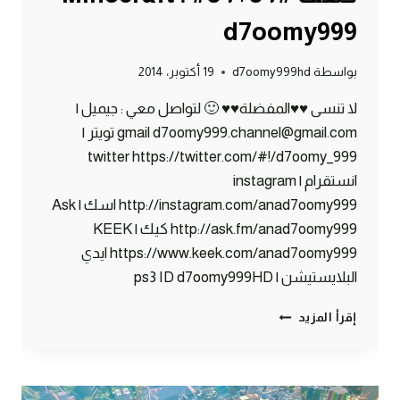
d7oomy999
بواسطة
d7oomy999hd
19 أكتوبر، 2014
لا تنسى ♥♥المفضلة♥♥ 🙂 لتواصل معي : جيميل |
gmail d7oomy999.channel@gmail.com تويتر |
twitter https://twitter.com/#!/d7oomy_999
انستقرام | instagram
http://instagram.com/anad7oomy999 اسك | Ask
http://ask.fm/anad7oomy999 كيك | KEEK
https://www.keek.com/anad7oomy999 ايدي
البلايستيشن | ps3 ID d7oomy999HD
ماين
إقرأ المزيد
كرافت
:
مغامرة
في