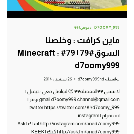
D7OOMY_999 | دحومي٩٩٩
ماين كرافت : وخلصنا
السوق#79 | 79# Minecraft :
d7oomy999
بواسطة
d7oomy999hd
26 سبتمبر، 2014
لا تنسى ♥♥المفضلة♥♥ 🙂 لتواصل معي : جيميل |
gmail d7oomy999.channel@gmail.com تويتر |
twitter https://twitter.com/#!/d7oomy_999
انستقرام | instagram
http://instagram.com/anad7oomy999 اسك | Ask
http://ask.fm/anad7oomy999 كيك | KEEK