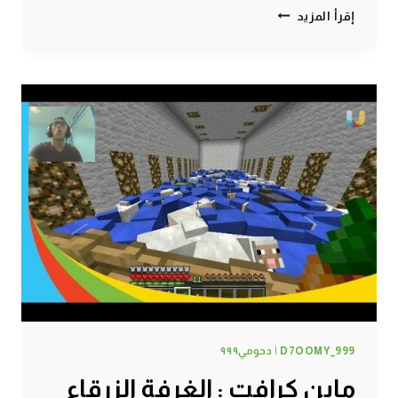
ماين
إقرأ المزيد
كرافت
:
سوق
شعبي
#78
|
78#
MINECRAFT
:
@D7OOMY_999
D7OOMY_999 | دحومي٩٩٩
ماين كرافت : الغرفة الزرقاء