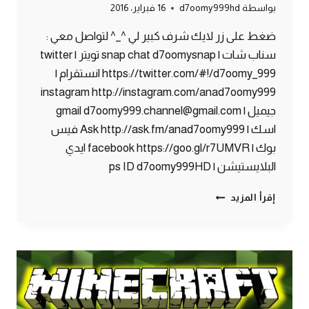
بواسطة
d7oomy999hd
16 فبراير، 2016
ضغط على زر لايك شرف كبير لي ^_^ لتواصل معي :
سناب شات | snap chat d7oomysnap تويتر | twitter
https://twitter.com/#!/d7oomy_999 انستقرام |
instagram http://instagram.com/anad7oomy999
جيميل | gmail d7oomy999.channel@gmail.com
اسك | Ask http://ask.fm/anad7oomy999 فيس
بوك | facebook https://goo.gl/r7UMVR ايدي
البلايستيشن | ps ID d7oomy999HD
ماين
إقرأ المزيد
كرافت
:
الخشب
البرتقالي
#89
|
89#