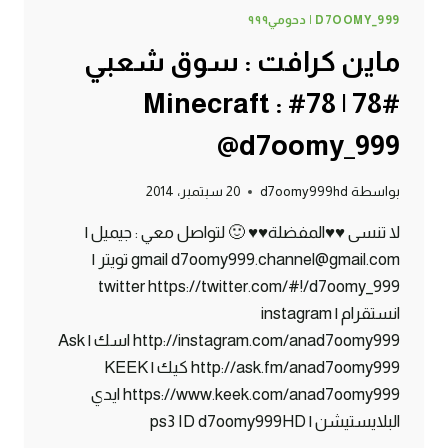
D7OOMY_999 | دحومي٩٩٩
ماين كرافت : سوق شعبي
#78 | 78# Minecraft :
@d7oomy_999
بواسطة
d7oomy999hd
20 سبتمبر، 2014
لا تنسى ♥♥المفضلة♥♥ 🙂 لتواصل معي : جيميل |
gmail d7oomy999.channel@gmail.com تويتر |
twitter https://twitter.com/#!/d7oomy_999
انستقرام | instagram
http://instagram.com/anad7oomy999 اسك | Ask
http://ask.fm/anad7oomy999 كيك | KEEK
https://www.keek.com/anad7oomy999 ايدي
البلايستيشن | ps3 ID d7oomy999HD