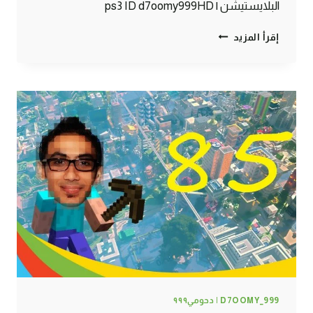
البلايستيشن | ps3 ID d7oomy999HD
ماين
إقرأ المزيد
كرافت
:
صرت
غواص
ههههه
#86
|
86#
MINECRAFT
:
D7OOMY999
D7OOMY_999 | دحومي٩٩٩