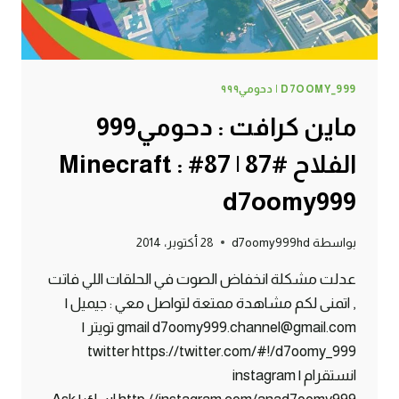
D7OOMY_999 | دحومي٩٩٩
ماين كرافت : دحومي999
الفلاح #87 | 87# Minecraft :
d7oomy999
بواسطة
d7oomy999hd
28 أكتوبر، 2014
عدلت مشكلة انخفاض الصوت في الحلقات اللي فاتت
, اتمنى لكم مشاهدة ممتعة لتواصل معي : جيميل |
gmail d7oomy999.channel@gmail.com تويتر |
twitter https://twitter.com/#!/d7oomy_999
انستقرام | instagram