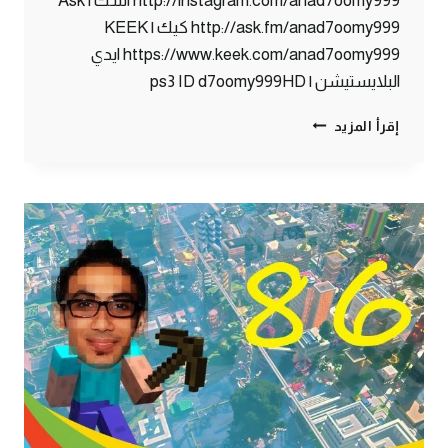
http://instagram.com/anad7oomy999 اسك | Ask
http://ask.fm/anad7oomy999 كيك | KEEK
https://www.keek.com/anad7oomy999 ايدي
البلايستيشن | ps3 ID d7oomy999HD
ماين
إقرأ المزيد
كرافت
:
دحومي999
الفلاح
#87
|
87#
MINECRAFT
:
D7OOMY999