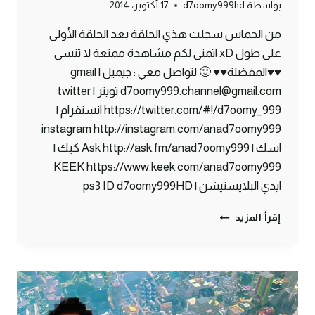
بواسطة
d7oomy999hd
17 أكتوبر، 2014
من الحماس سجلت هذي الحلقة بعد الحلقة الأولى
على طول xD اتمنى لكم مشاهدة ممتعة لا تنسى
♥♥المفضلة♥♥ 🙂 لتواصل معي : جيميل | gmail
d7oomy999.channel@gmail.com تويتر | twitter
https://twitter.com/#!/d7oomy_999 انستقرام |
instagram http://instagram.com/anad7oomy999
اسك | Ask http://ask.fm/anad7oomy999 كيك |
KEEK https://www.keek.com/anad7oomy999
ايدي البلايستيشن | ps3 ID d7oomy999HD
ماين
إقرأ المزيد
كرافت
:
نمت
في
كهف
#83