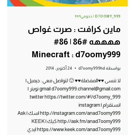
D7OOMY_999 | دحومي٩٩٩
ماين كرافت : صرت غواص
ههههه #86 | 86#
Minecraft : d7oomy999
بواسطة
d7oomy999hd
24 أكتوبر، 2014
لا تنسى ♥♥المفضلة♥♥ 🙂 لتواصل معي : جيميل |
gmail d7oomy999.channel@gmail.com تويتر |
twitter https://twitter.com/#!/d7oomy_999
انستقرام | instagram
http://instagram.com/anad7oomy999 اسك | Ask
http://ask.fm/anad7oomy999 كيك | KEEK
https://www.keek.com/anad7oomy999 ايدي