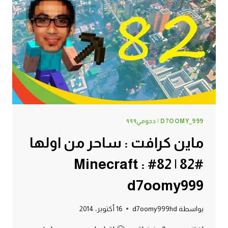
|
83#
MINECRAFT
:
D7OOMY999
D7OOMY_999 | دحومي٩٩٩
ماين كرافت : ساحر من اولها
#82 | 82# Minecraft :
d7oomy999
بواسطة
d7oomy999hd
16 أكتوبر، 2014