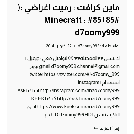
ماين كرافت : رميت اغراضي :(
#85 | 85# Minecraft :
d7oomy999
بواسطة
d7oomy999hd
22 أكتوبر، 2014
لا تنسى ♥♥المفضلة♥♥ 🙂 لتواصل معي : جيميل |
gmail d7oomy999.channel@gmail.com تويتر |
twitter https://twitter.com/#!/d7oomy_999
انستقرام | instagram
http://instagram.com/anad7oomy999 اسك | Ask
http://ask.fm/anad7oomy999 كيك | KEEK
https://www.keek.com/anad7oomy999 ايدي
البلايستيشن | ps3 ID d7oomy999HD
ماين
إقرأ المزيد
كرافت