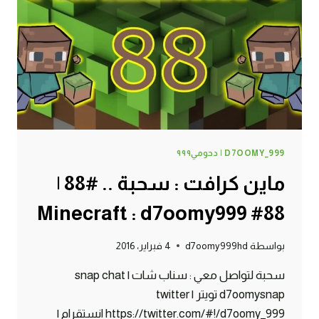
MINECRAFT
:
D7OOMY999
D7OOMY_999 | دحومي٩٩٩
ماين كرافت : سحبة .. #88 |
88# Minecraft : d7oomy999
بواسطة
d7oomy999hd
4 فبراير، 2016
سحبة لتواصل معي : سناب شات | snap chat
d7oomysnap تويتر | twitter
https://twitter.com/#!/d7oomy_999 انستقرام |