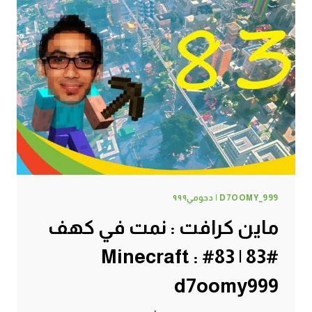
كهف
#84
|
84#
MINECRAFT
:
D7OOMY999
D7OOMY_999 | دحومي٩٩٩
ماين كرافت : نمت في كهف
#83 | 83# Minecraft :
d7oomy999