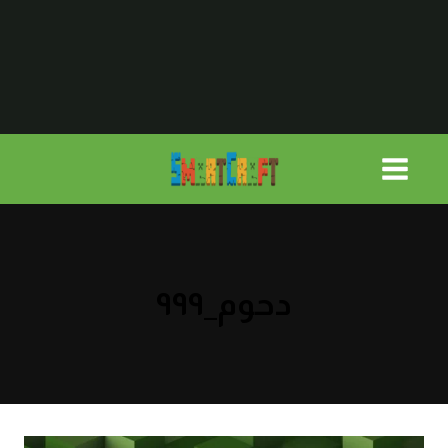
لتجاوز
لى
لمحتوى
دحوم_٩٩٩