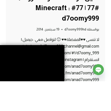
#77 | 77# Minecraft :
d7oomy999
بواسطة
d7oomy999hd
19 سبتمبر، 2014
لا تنسى ♥♥المفضلة♥♥ 🙂 لتواصل معي : جيميل |
gmail d7oomy999.channel@gmail.com تويتر |
twitter https://twitter.com/#!/d7oomy_999
انستقرام | instagram
http://instagram.com/anad7oomy999 اسك | Ask
http://ask.fm/anad7oomy999 كيك | KEEK
Open
https://www.keek.com/anad7oomy999 ايدي
chaty
البلايستيشن | ps3 ID d7oomy999HD
ماين
إقرأ المزيد
كرافت
: