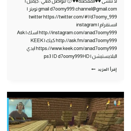
لا تنسى ♥♥المفضلة♥♥ 🙂 لتواصل معي : جيميل |
gmail d7oomy999.channel@gmail.com تويتر |
twitter https://twitter.com/#!/d7oomy_999
انستقرام | instagram
http://instagram.com/anad7oomy999 اسك | Ask
http://ask.fm/anad7oomy999 كيك | KEEK
https://www.keek.com/anad7oomy999 ايدي
البلايستيشن | ps3 ID d7oomy999HD
ماين
إقرأ المزيد
كرافت
:
ساحر
من
اولها
#82
|
82#
MINECRAFT
: