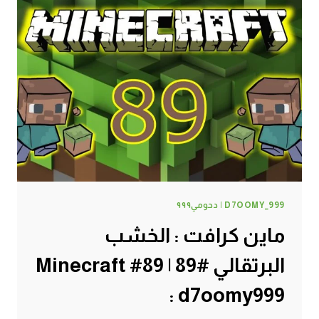
D7OOMY_999 | دحومي٩٩٩
ماين كرافت : الخشب
البرتقالي #89 | 89# Minecraft
: d7oomy999