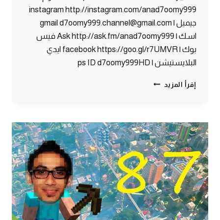
instagram http://instagram.com/anad7oomy999
جيميل | gmail d7oomy999.channel@gmail.com
اسك | Ask http://ask.fm/anad7oomy999 فيس
بوك | facebook https://goo.gl/r7UMVR ايدي
البلايستيشن | ps ID d7oomy999HD
ماين
إقرأ المزيد
كرافت
:
سحبة
..
#88
|
88#
MINECRAFT
:
D7OOMY999