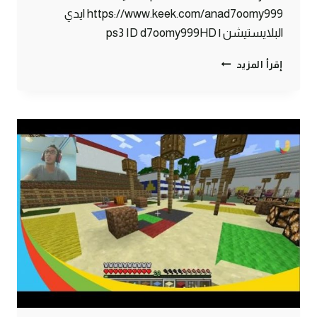
https://www.keek.com/anad7oomy999 ايدي
البلايستيشن | ps3 ID d7oomy999HD
ماين
إقرأ المزيد
كرافت
:
وخلصنا
السوق#79
|
79#
MINECRAFT
:
D7OOMY999