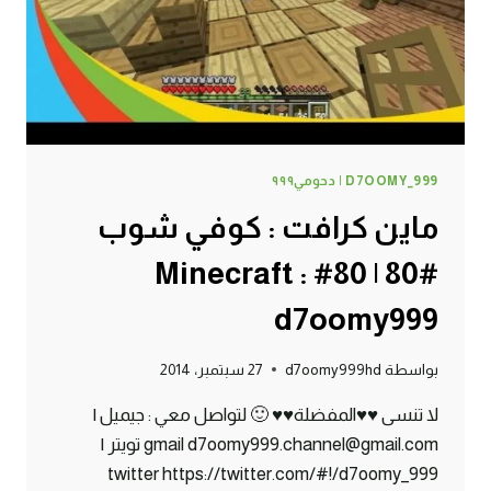
D7OOMY999
D7OOMY_999 | دحومي٩٩٩
ماين كرافت : كوفي شوب
#80 | 80# Minecraft :
d7oomy999
بواسطة
d7oomy999hd
27 سبتمبر، 2014
لا تنسى ♥♥المفضلة♥♥ 🙂 لتواصل معي : جيميل |
gmail d7oomy999.channel@gmail.com تويتر |
twitter https://twitter.com/#!/d7oomy_999