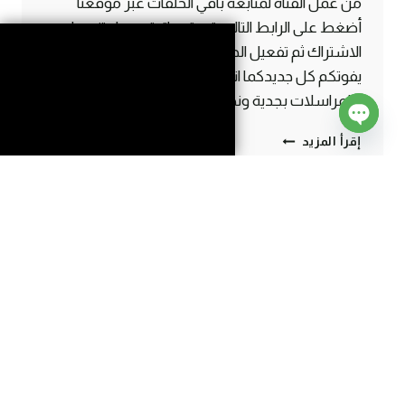
من عمل القناة لمتابعة باقي الحلقات عبر موقعنا
أضغط على الرابط التالي :قصة حياة قروي لا تنسوا
الاشتراك ثم تفعيل الجرس واللايك والشير حتى لا
يفوتكم كل جديدكما اننا نقرأ جميع التعليقات
والمراسلات بجدية ونهتم بها
مسلسل
إقرأ المزيد
Open
قصة
chaty
حياة
قروي
–
الحلقة
الخامسة
الأخيرة
ماين
كرافت
#SMARTCRAFT