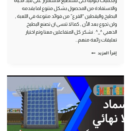
وبكميات جنونية حتى تستطيع الاستمرار على قيد الحياة
والاستفادة من المحصول بشكل متنوع لما يقدمه
البطيخ واليقطين “القرع” من فوائد متنوعة في اللعبة ,
ولن تجوع بعد الأن , كما لا تنسى ان تصنع البطيخ
الذهبي ^_^ . نشكر كل المتفاعلين معنا وتم اختيار
تعليقات رائعة منهم…
طريقة
إقرأ المزيد
صنع
مزرعة
بطيخ
ويقطين
لانهائية
أوتوماتيكية
ماين
كرافت
#SMARTCRAFT