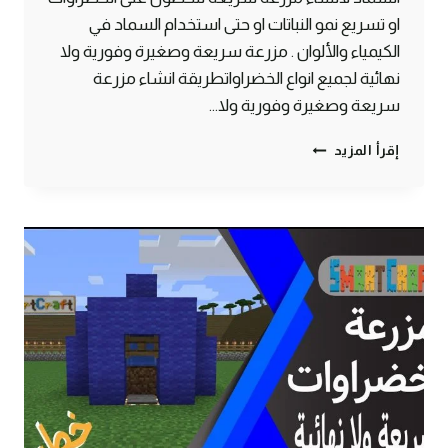
او تسريع نمو النباتات او حتى استخدام السماد في
الكيمياء والألوان . مزرعة سريعة وصغيرة وفورية ولا
نهائية لجميع انواع الخضراواتطريقة انشاء مزرعة
سريعة وصغيرة وفورية ولا…
طريقة
إقرأ المزيد
الحصول
على
سماد
لا
نهائي
وبشكل
اوتوماتيكي
وتلقائي
100%
ماين
كرافت
#SMARTCRAFT