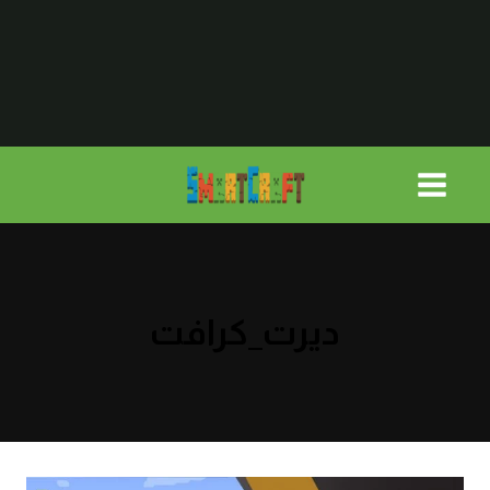
لتجاوز
لى
لمحتوى
ديرت_كرافت