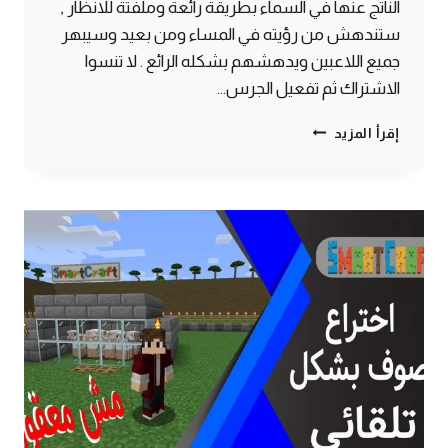
الناتج عنها في السماء بطريقة رائعة وملفتة للانظار ,
ستندهش من رؤيته في المساء ومن بعيد وسيبهر
جميع اللاعبين ويدهشهم بشكله الرائع . لا تنسوا
الاشتراك ثم تفعيل الجرس…
طريقة
إقرأ المزيد
صنع
منارة
ديسكو
يتغير
الوانها
بشكل
رائع
ماين
كرافت
#SMARTCRAFT