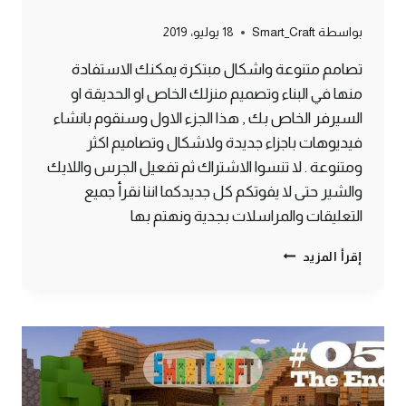
بواسطة
Smart_Craft
18 يوليو، 2019
تصامم متنوعة واشكال مبتكرة يمكنك الاستفادة
منها في البناء وتصميم منزلك الخاص او الحديقة او
السيرفر الخاص بك , هذا الجزء الاول وسنقوم بانشاء
فيديوهات باجزاء جديدة ولاشكال وتصاميم اكثر
ومتنوعة . لا تنسوا الاشتراك ثم تفعيل الجرس واللايك
والشير حتى لا يفوتكم كل جديدكما اننا نقرأ جميع
التعليقات والمراسلات بجدية ونهتم بها
10
إقرأ المزيد
تصاميم
وافكار
مدهشة
مع
التحديث
الأخير
(1)
ماين