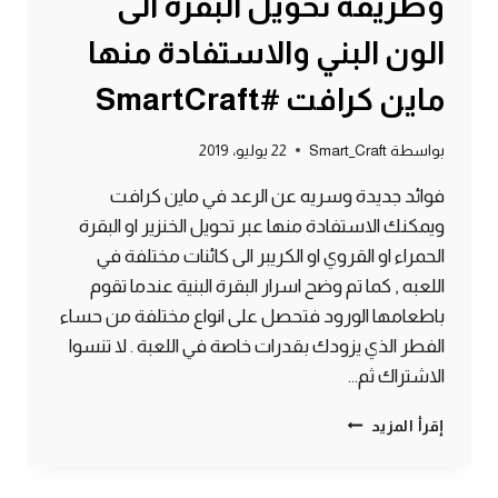
وطريقة تحويل البقرة الى
الون البني والاستفادة منها
ماين كرافت #SmartCraft
بواسطة
Smart_Craft
22 يوليو، 2019
فوائد جديدة وسريه عن الرعد في ماين كرافت
ويمكنك الاستفادة منها عبر تحويل الخنزير او البقرة
الحمراء او القروي او الكريبر الى كائنات مختلفة في
اللعبه , كما تم وضح اسرار البقرة البنية عندما تقوم
باطعامها الورود فتحصل على انواع مختلفة من حساء
الفطر الذي يزودك بقدرات خاصة في اللعبة . لا تنسوا
الاشتراك ثم…
4
إقرأ المزيد
فوائد
للرعد
لا