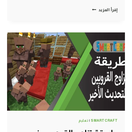
طريقة
إقرأ المزيد
الحصول
على
صوف
بشكل
تلقائي
وجنوني
ماين
كرافت
#SMARTCRAFT
SMARTCRAFT
|
تعليم