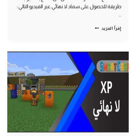
طريقة للحصول على سماد لا نهائي عبر الفيديو التالي :
…
طريقة
إقرأ المزيد
انشاء
مزرعة
سريعة
وصغيرة
وفورية
ولا
نهائية
لجميع
انواع
الخضراوات
ماين
كرافت
#SMARTCRAFT