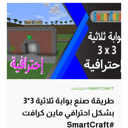
التحديث
الأخير
ماين
كرافت
#SMARTCRAFT
SMARTCRAFT
|
اختراعات
طريقة صنع بوابة ثلاثية 3*3
بشكل احترافي ماين كرافت
#SmartCraft