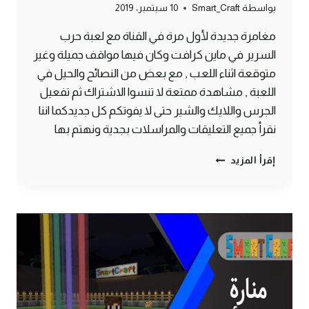
بواسطة
Smart_Craft
10 سبتمبر، 2019
مغامرة جديدة لأول مرة في القناة مع لعبة حرب
السرير في ماين كرافت وكان فيها مواقف جميلة وغير
متوقعة اثناء اللعب , مع بعض من النصائح والحيل في
اللعبة , مشاهدة ممتعة لا تنسوا الاشتراك ثم تفعيل
الجرس واللايك والشير حتى لا يفوتكم كل جديدكما اننا
نقرأ جميع التعليقات والمراسلات بجدية ونهتم بها
حرب
إقرأ المزيد
السرير
في
مغامرة
جديدة
لأول
مرة
على
القناة
ماين
كرافت