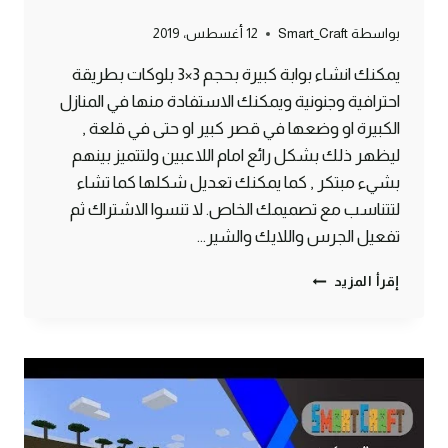
بواسطة
Smart_Craft
12 أغسطس، 2019
يمكنك انشاء بوابة كبيرة بحجم 3×3 بلوكات بطريقة
احترافية وجنونية ويمكنك الاستفادة منها في المنازل
الكبيرة او وضعها في قصر كبير او حتى في قلعة ,
ليظهر ذلك بشكل رائع امام اللاعبين ولتتميز بينهم
بشيء مبتكر , كما يمكنك تعديل شكلها كما تشاء
لتتناسب مع تصميمك الخاص. لا تنسوا الاشتراك ثم
تفعيل الجرس واللايك والشير…
طريقة
إقرأ المزيد
صنع
بوابة
ثلاثية
3*3
بشكل
احترافي
ماين
كرافت