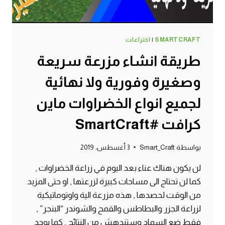
SMARTCRAFT
|
اختراعات
طريقة انشاء مزرعة سريعة
وصغيرة وفورية ولا نهائية
لجميع انواع الخضراوات ماين
كرافت #SmartCraft
بواسطة
Smart_Craft
3 أغسطس، 2019
لن يكون هناك عناء بعد اليوم في زراعة الخضراوات ,
كما لن تحتاج الى مساحات كبيرة لزرعتها , او حتى المزيد
من الوقت لحصدها , هذه مزرعة الية واوتوماتيكية
لزراعة الجزر والبطاطس والقمح والشوندر “البنجر” ,
فقط ضع السماد وستندهش من النتائج , كما يوجد