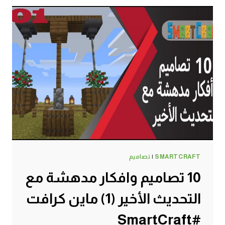
تعرفها
وطريقة
تحويل
البقرة
الى
الون
البني
والاستفادة
منها
ماين
كرافت
#SMARTCRAFT
SMARTCRAFT
|
تصاميم
10 تصاميم وافكار مدهشة مع
التحديث الأخير (1) ماين كرافت
#SmartCraft