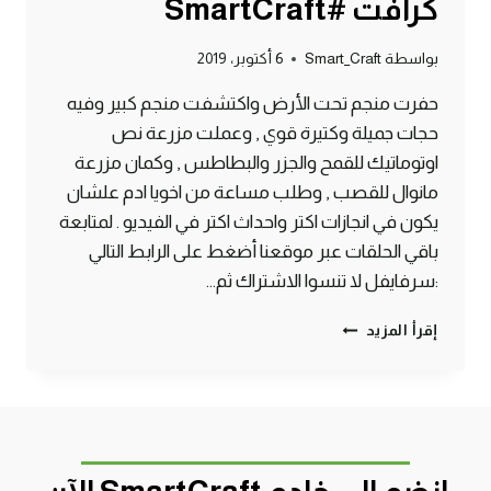
كرافت #SmartCraft
بواسطة
Smart_Craft
6 أكتوبر، 2019
حفرت منجم تحت الأرض واكتشفت منجم كبير وفيه
حجات جميلة وكتيرة قوي , وعملت مزرعة نص
اوتوماتيك للقمح والجزر والبطاطس , وكمان مزرعة
مانوال للقصب , وطلب مساعة من اخويا ادم علشان
يكون في انجازات اكتر واحداث اكتر في الفيديو . لمتابعة
باقي الحلقات عبر موقعنا أضغط على الرابط التالي
:سرفايفل لا تنسوا الاشتراك ثم…
الحلقة
إقرأ المزيد
#3
عملت
مزرعة
نص
اوتوماتيك
بمساعدة
أدم