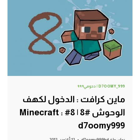
الوحوش
#9
|
9#
MINECRAFT
:
D7OOMY999
D7OOMY_999 | دحومي٩٩٩
ماين كرافت : الدخول لكهف
الوحوش #8 | 8# Minecraft :
d7oomy999
بواسطة
d7oomy999hd
12 أكتوبر، 2012