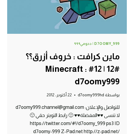
D7OOMY999
D7OOMY_999 | دحومي٩٩٩
ماين كرافت : خروف أزرق؟؟
#12 | 12# Minecraft :
d7oomy999
بواسطة
d7oomy999hd
22 أكتوبر، 2012
للتواصل والإعلان: d7oomy999.channel@gmail.com
لا تنسى ♥♥المفضلة♥♥ 🙂 رابط التويتر حقي 🙂
https://twitter.com/#!/d7oomy_999 ps3 ID
d7oomy-999 Z-Pad.net http://z-pad.net/