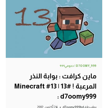
#14
|
14#
MINECRAFT
:
D7OOMY999
D7OOMY_999 | دحومي٩٩٩
ماين كرافت : بوابة النذر
المرعبة ! #13 | 13# Minecraft
: d7oomy999
بواسطة
d7oomy999hd
24 أكتوبر، 2012