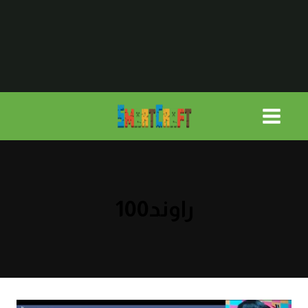
لتجاوز
لى
لمحتوى
راوند100