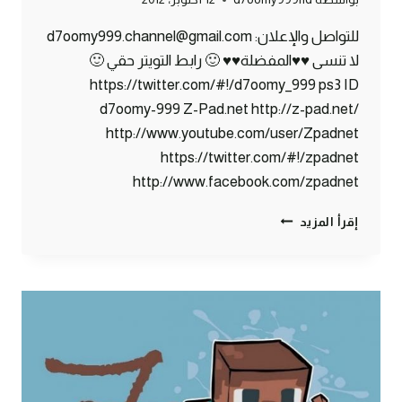
للتواصل والإعلان: d7oomy999.channel@gmail.com
لا تنسى ♥♥المفضلة♥♥ 🙂 رابط التويتر حقي 🙂
https://twitter.com/#!/d7oomy_999 ps3 ID
d7oomy-999 Z-Pad.net http://z-pad.net/
http://www.youtube.com/user/Zpadnet
https://twitter.com/#!/zpadnet
http://www.facebook.com/zpadnet
ماين
إقرأ المزيد
كرافت
:
الدخول
لكهف
الوحوش
#8
|
8#
MINECRAFT