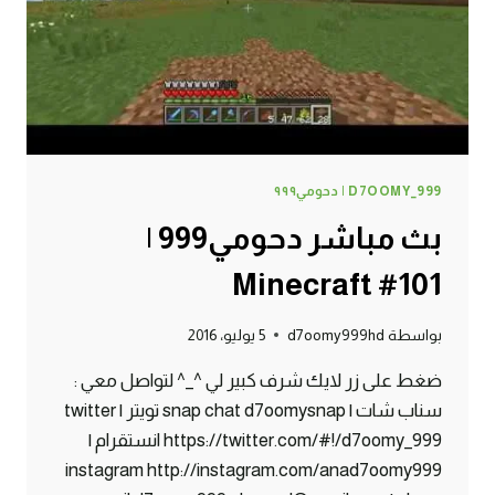
D7OOMY_999 | دحومي٩٩٩
بث مباشر دحومي999 |
Minecraft #101
بواسطة
d7oomy999hd
5 يوليو، 2016
ضغط على زر لايك شرف كبير لي ^_^ لتواصل معي :
سناب شات | snap chat d7oomysnap تويتر | twitter
https://twitter.com/#!/d7oomy_999 انستقرام |
instagram http://instagram.com/anad7oomy999