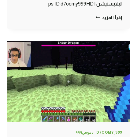
البلايستيشن | ps ID d7oomy999HD
ماين
إقرأ المزيد
كرافت
:
مزرعة
خرفان
!
#100
|
100#
MINECRAFT
:
D7OOMY999
D7OOMY_999 | دحومي٩٩٩