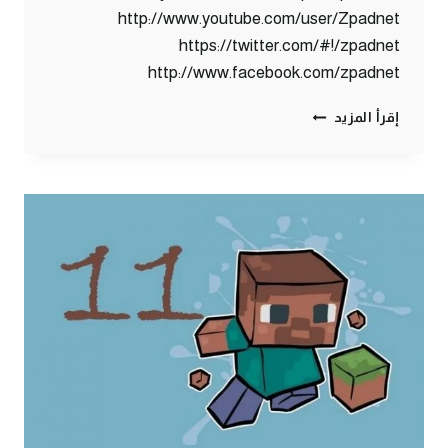
http://www.youtube.com/user/Zpadnet
https://twitter.com/#!/zpadnet
http://www.facebook.com/zpadnet
ماين
إقرأ المزيد
كرافت
:
خروف
أزرق؟؟
#12
|
12#
MINECRAFT
:
D7OOMY999