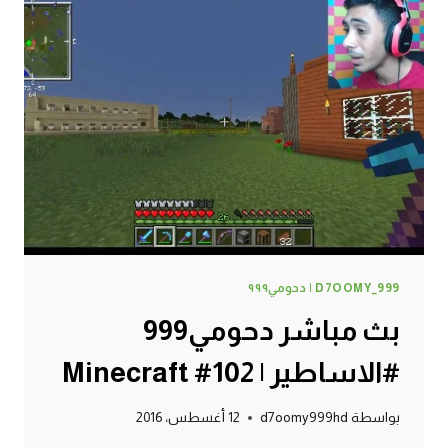
D7OOMY_999 | دحومي٩٩٩
بث مباشر دحومي999
#الاساطير | Minecraft #102
بواسطة
d7oomy999hd
12 أغسطس، 2016