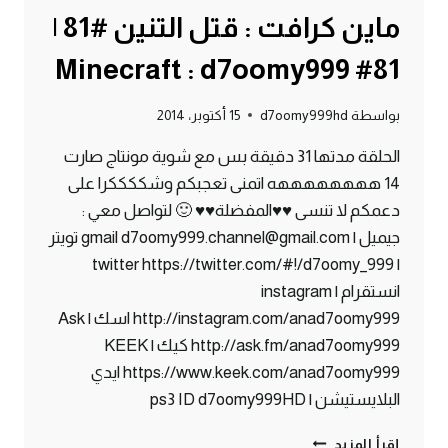
ماين كرافت : قتل التنين #81 |
81# Minecraft : d7oomy999
بواسطة
d7oomy999hd
15 أكتوبر، 2014
الحلقة مدتها 31 دقيقة بس مع شوية مونتاج صارت
14 ههههههههه اتمنى تعجبكم وشككككرا على
دعمكم لا تنسى ♥♥المفضلة♥♥ 🙂 لتواصل معي :
جيميل | gmail d7oomy999.channel@gmail.com تويتر
| twitter https://twitter.com/#!/d7oomy_999
انستقرام | instagram
http://instagram.com/anad7oomy999 اسك | Ask
http://ask.fm/anad7oomy999 كيك | KEEK
https://www.keek.com/anad7oomy999 ايدي
البلايستيشن | ps3 ID d7oomy999HD
ماين
إقرأ المزيد