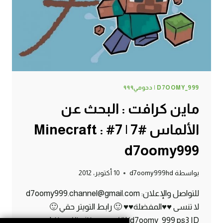
:
D7OOMY999
D7OOMY_999 | دحومي٩٩٩
ماين كرافت : البحث عن
الألماس #7 | 7# Minecraft :
d7oomy999
بواسطة
d7oomy999hd
10 أكتوبر، 2012
للتواصل والإعلان: d7oomy999.channel@gmail.com
لا تنسى ♥♥المفضلة♥♥ 🙂 رابط التويتر حقي 🙂
https://twitter.com/#!/d7oomy_999 ps3 ID