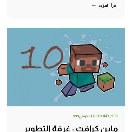
ماين
إقرأ المزيد
كرافت
:
روبن
هود
السعودية
#11
|
11#
MINECRAFT
:
D7OOMY999
D7OOMY_999 | دحومي٩٩٩
ماين كرافت : غرفة التطوير