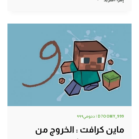
كرافت
:
غرفة
التطوير
السحرية
#10
|
10#
MINECRAFT
:
D7OOMY999
D7OOMY_999 | دحومي٩٩٩
ماين كرافت : الخروج من