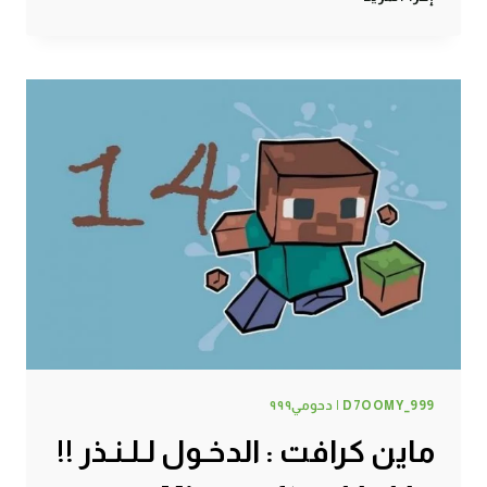
كرافت
:
قتل
التنين
#81
|
81#
MINECRAFT
:
D7OOMY999
D7OOMY_999 | دحومي٩٩٩
ماين كرافت : الدخـول لـلـنـذر !!