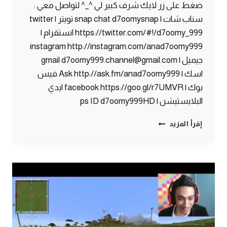
ضغط على زر لايك شرف كبير لي ^_^ لتواصل معي :
سناب شات | snap chat d7oomysnap تويتر | twitter
https://twitter.com/#!/d7oomy_999 انستقرام |
instagram http://instagram.com/anad7oomy999
جيميل | gmail d7oomy999.channel@gmail.com
اسك | Ask http://ask.fm/anad7oomy999 فيس
بوك | facebook https://goo.gl/r7UMVR ايدي
البلايستيشن | ps ID d7oomy999HD
بث
إقرأ المزيد
مباشر
دحومي999
#الاساطير
|
MINECRAFT
#102