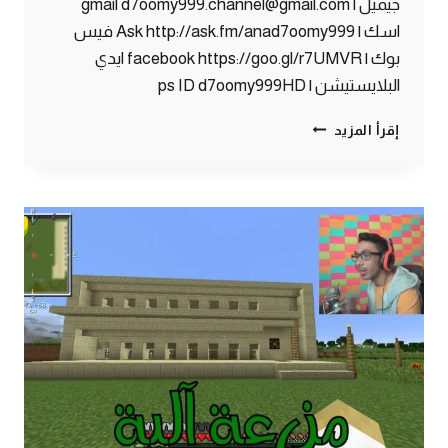
جيميل | gmail d7oomy999.channel@gmail.com
اسك | Ask http://ask.fm/anad7oomy999 فيس
بوك | facebook https://goo.gl/r7UMVR ايدي
البلايستيشن | ps ID d7oomy999HD
بث
إقرأ المزيد
مباشر
دحومي999
|
MINECRAFT
#101