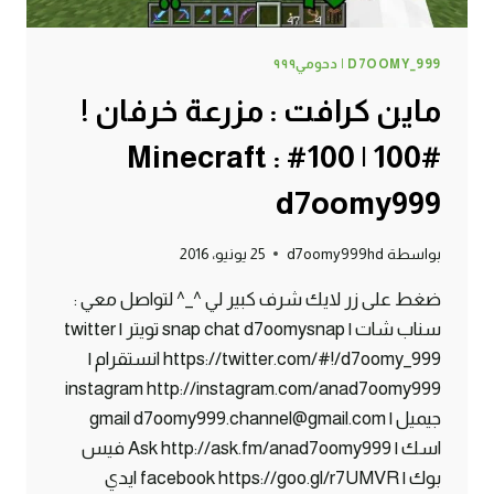
D7OOMY_999 | دحومي٩٩٩
ماين كرافت : مزرعة خرفان !
#100 | 100# Minecraft :
d7oomy999
بواسطة
d7oomy999hd
25 يونيو، 2016
ضغط على زر لايك شرف كبير لي ^_^ لتواصل معي :
سناب شات | snap chat d7oomysnap تويتر | twitter
https://twitter.com/#!/d7oomy_999 انستقرام |
instagram http://instagram.com/anad7oomy999
جيميل | gmail d7oomy999.channel@gmail.com
اسك | Ask http://ask.fm/anad7oomy999 فيس
بوك | facebook https://goo.gl/r7UMVR ايدي