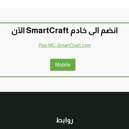
انضم الى خادم SmartCraft الآن
Play.MC-SmartCraft.com
Mobile
روابط