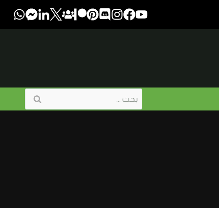
البحث
عن: