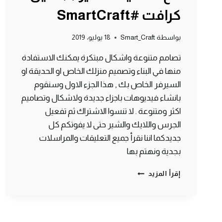
كرافت #SmartCraft
بواسطة
Smart_Craft
18 يوليو، 2019
تصامم متنوعة واشكال مبتكرة يمكنك الاستفادة
منها في البناء وتصميم منزلك الخاص او الحديقة او
السيرفر الخاص بك , هذا الجزء الاول وسنقوم
بانشاء فيديوهات باجزاء جديدة ولاشكال وتصاميم
اكثر ومتنوعة . لا تنسوا الاشتراك ثم تفعيل
الجرس واللايك والشير حتى لا يفوتكم كل
جديدكما اننا نقرأ جميع التعليقات والمراسلات
بجدية ونهتم بها
10
إقرأ المزيد
تصاميم
وافكار
مدهشة
مع